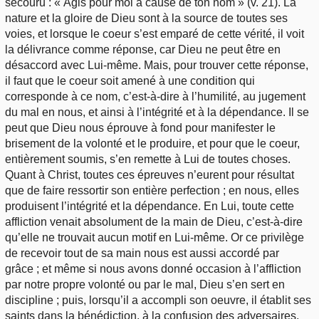
secouru : « Agis pour moi à cause de ton nom » (v. 21). La
nature et la gloire de Dieu sont à la source de toutes ses
voies, et lorsque le coeur s’est emparé de cette vérité, il voit
la délivrance comme réponse, car Dieu ne peut être en
désaccord avec Lui-même. Mais, pour trouver cette réponse,
il faut que le coeur soit amené à une condition qui
corresponde à ce nom, c’est-à-dire à l’humilité, au jugement
du mal en nous, et ainsi à l’intégrité et à la dépendance. Il se
peut que Dieu nous éprouve à fond pour manifester le
brisement de la volonté et le produire, et pour que le coeur,
entièrement soumis, s’en remette à Lui de toutes choses.
Quant à Christ, toutes ces épreuves n’eurent pour résultat
que de faire ressortir son entière perfection ; en nous, elles
produisent l’intégrité et la dépendance. En Lui, toute cette
affliction venait absolument de la main de Dieu, c’est-à-dire
qu’elle ne trouvait aucun motif en Lui-même. Or ce privilège
de recevoir tout de sa main nous est aussi accordé par
grâce ; et même si nous avons donné occasion à l’affliction
par notre propre volonté ou par le mal, Dieu s’en sert en
discipline ; puis, lorsqu’il a accompli son oeuvre, il établit ses
saints dans la bénédiction, à la confusion des adversaires,