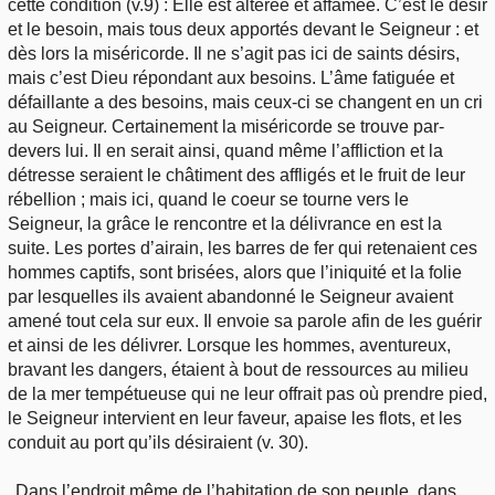
cette condition (v.9) : Elle est altérée et affamée. C’est le désir
et le besoin, mais tous deux apportés devant le Seigneur : et
dès lors la miséricorde. Il ne s’agit pas ici de saints désirs,
mais c’est Dieu répondant aux besoins. L’âme fatiguée et
défaillante a des besoins, mais ceux-ci se changent en un cri
au Seigneur. Certainement la miséricorde se trouve par-
devers lui. Il en serait ainsi, quand même l’affliction et la
détresse seraient le châtiment des affligés et le fruit de leur
rébellion ; mais ici, quand le coeur se tourne vers le
Seigneur, la grâce le rencontre et la délivrance en est la
suite. Les portes d’airain, les barres de fer qui retenaient ces
hommes captifs, sont brisées, alors que l’iniquité et la folie
par lesquelles ils avaient abandonné le Seigneur avaient
amené tout cela sur eux. Il envoie sa parole afin de les guérir
et ainsi de les délivrer. Lorsque les hommes, aventureux,
bravant les dangers, étaient à bout de ressources au milieu
de la mer tempétueuse qui ne leur offrait pas où prendre pied,
le Seigneur intervient en leur faveur, apaise les flots, et les
conduit au port qu’ils désiraient (v. 30).
Dans l’endroit même de l’habitation de son peuple, dans