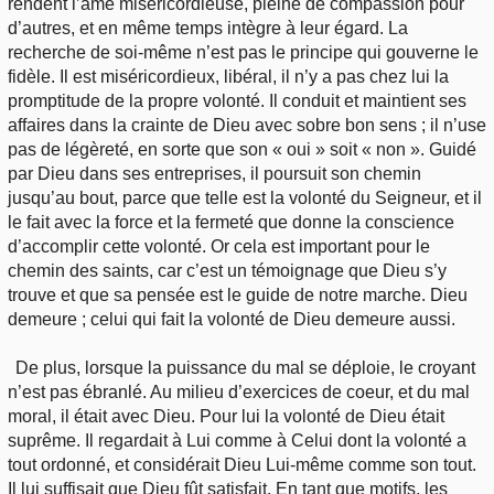
rendent l’âme miséricordieuse, pleine de compassion pour
d’autres, et en même temps intègre à leur égard. La
recherche de soi-même n’est pas le principe qui gouverne le
fidèle. Il est miséricordieux, libéral, il n’y a pas chez lui la
promptitude de la propre volonté. Il conduit et maintient ses
affaires dans la crainte de Dieu avec sobre bon sens ; il n’use
pas de légèreté, en sorte que son « oui » soit « non ». Guidé
par Dieu dans ses entreprises, il poursuit son chemin
jusqu’au bout, parce que telle est la volonté du Seigneur, et il
le fait avec la force et la fermeté que donne la conscience
d’accomplir cette volonté. Or cela est important pour le
chemin des saints, car c’est un témoignage que Dieu s’y
trouve et que sa pensée est le guide de notre marche. Dieu
demeure ; celui qui fait la volonté de Dieu demeure aussi.
De plus, lorsque la puissance du mal se déploie, le croyant
n’est pas ébranlé. Au milieu d’exercices de coeur, et du mal
moral, il était avec Dieu. Pour lui la volonté de Dieu était
suprême. Il regardait à Lui comme à Celui dont la volonté a
tout ordonné, et considérait Dieu Lui-même comme son tout.
Il lui suffisait que Dieu fût satisfait. En tant que motifs, les