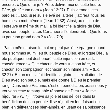
encore : « Que dirai-je ? Père, délivre-moi de cette heure…
Père, glorifie ton nom » (Jean 12:27). Puis viennent ces
paroles : « Moi, si je suis élevé de la terre, j’attirerai tous les
hommes à moi-même » (Jean 12:32). Ainsi, au milieu de
l’épreuve et même du mal, la foi identifie la gloire de Dieu
avec son peuple. « Les Cananéens l’entendront… Que feras-
tu pour ton grand nom ? » (Jos. 7:9).
Par la même raison le mal ne peut pas être épargné quand
nous sommes au milieu du peuple de Dieu, et lorsque Dieu a
été publiquement déshonoré, cette injonction en est la
conséquence : « Que chacun de vous tue son frère, et
chacun son compagnon, et chacun son intime ami » (Ex.
32:27). En un mot, la foi identifie la gloire et l’exaltation de
Dieu avec son peuple, mais elle donne à Dieu le premier
rang. Dans notre Psaume, c’est en bénédiction, aussi nous y
trouvons cette remarquable réponse de Dieu : « Je me
réjouirai » (v. 7). Il trouve sa joie et ses délices dans la
bénédiction de son peuple. Il se réjouit en leur faisant du
bien, en délivrant ses bien-aimés, en usant de sa puissance