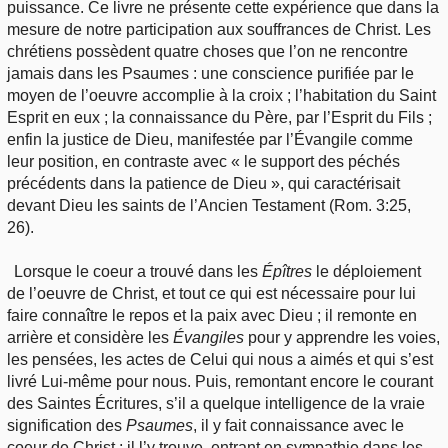
puissance. Ce livre ne présente cette expérience que dans la
mesure de notre participation aux souffrances de Christ. Les
chrétiens possèdent quatre choses que l’on ne rencontre
jamais dans les Psaumes : une conscience purifiée par le
moyen de l’oeuvre accomplie à la croix ; l’habitation du Saint
Esprit en eux ; la connaissance du Père, par l’Esprit du Fils ;
enfin la justice de Dieu, manifestée par l’Évangile comme
leur position, en contraste avec « le support des péchés
précédents dans la patience de Dieu », qui caractérisait
devant Dieu les saints de l’Ancien Testament (Rom. 3:25,
26).
Lorsque le coeur a trouvé dans les
Épîtres
le déploiement
de l’oeuvre de Christ, et tout ce qui est nécessaire pour lui
faire connaître le repos et la paix avec Dieu ; il remonte en
arrière et considère les
Évangiles
pour y apprendre les voies,
les pensées, les actes de Celui qui nous a aimés et qui s’est
livré Lui-même pour nous. Puis, remontant encore le courant
des Saintes Écritures, s’il a quelque intelligence de la vraie
signification des
Psaumes
, il y fait connaissance avec le
coeur de Christ ; il l’y trouve, entrant en sympathie dans les