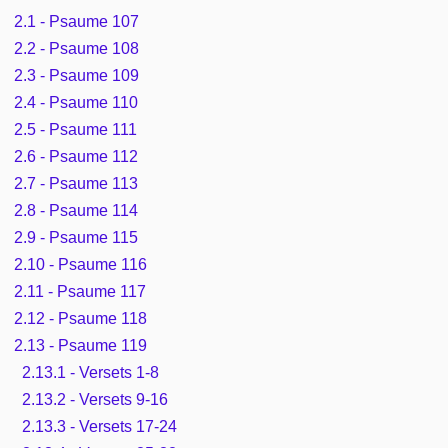
Outils
Études et commentaires par passage
2.1 - Psaume 107
L'Évangile, le Salut
Édification
Sujets de A à Z
2.2 - Psaume 108
Sommaires
Paramètres
Versets Classés
2.3 - Psaume 109
Mort, résurrection
Commentaires journaliers
Ouvrages de A à Z
2.4 - Psaume 110
Aperçus Livres de la Bible
Lecture Journalière
2.5 - Psaume 111
L'Église, l'Assemblée
COURS Bibliques - GUIDES de lecture
Auteurs de A à Z
2.6 - Psaume 112
Autres FAQ
Prophétie
2.7 - Psaume 113
Pour débuter
Rechercher dans la Bible
2.8 - Psaume 114
Sanctification
2.9 - Psaume 115
Études et commentaires par passage
2.10 - Psaume 116
Vie pratique
2.11 - Psaume 117
Dictionnaires bibliques
2.12 - Psaume 118
Mariage, famille
2.13 - Psaume 119
2.13.1 - Versets 1-8
Sujets de A à Z
2.13.2 - Versets 9-16
2.13.3 - Versets 17-24