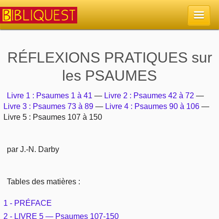
Accueil
RÉFLEXIONS PRATIQUES sur
les PSAUMES
La Bible
Livre 1 : Psaumes 1 à 41
—
Livre 2 : Psaumes 42 à 72
—
Retour à l'accueil
Sujets
Livre 3 : Psaumes 73 à 89
—
Livre 4 : Psaumes 90 à 106
—
Livre 5 : Psaumes 107 à 150
Quoi de neuf sur Bibliquest
Lisez la Bible
Commentaires
par J.-N. Darby
Sujets d'actualité
Écoutez la Bible
Tous les sujets
Recherche
Librairies, éditeurs
Rechercher (concordance)
Tables des matières :
Dieu
Études et commentaires par passage
En bref
Autres sites chrétiens
1 - PRÉFACE
Au sujet de la Bible
La Bible
Personnages bibliques
2 - LIVRE 5 — Psaumes 107-150
Rechercher dans le site