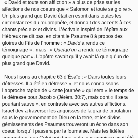
« David et toute son affliction » a plus de prise sur les
affections de nos coeurs que « Salomon et toute sa gloire ».
Un plus grand que David était en esprit dans toutes les
circonstances du roi-prophète, et donnait des accents à ces
chants précieux et divins. L’écrivain inspiré de l’épître aux
Hébreux ne dit pas, en citant le Psaume 8 à propos des
gloires du Fils de l’homme : «
David
a rendu ce
témoignage » ; mais : «
Quelqu’un
a rendu ce témoignage
quelque part ». L’apôtre savait qu’il y avait là quelqu’un de
plus grand que David.
Nous lisons au chapitre 63 d’Ésaïe : « Dans toutes leurs
détresses, Il a été en détresse », et nous connaissons
l’approche rapide de « cette journée » qui sera « le temps de
la détresse pour Jacob » (Jérém. 30:7), mais dont « il sera
pourtant sauvé », en contraste avec ses autres afflictions.
Israël devra traverser les angoisses de la grande tribulation
sous le gouvernement de Dieu en la terre, et les divins
gémissements des Psaumes trouveront un écho dans son
coeur, lorsqu’il passera par la fournaise. Mais les fidèles
apprendront que Celui qui dans toute leur angoisse avait été