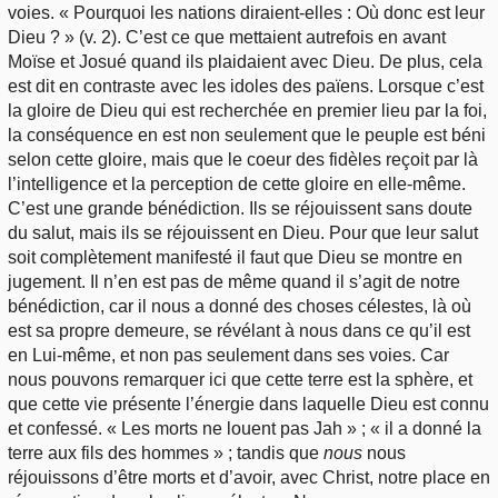
voies. « Pourquoi les nations diraient-elles : Où donc est leur
Dieu ? » (v. 2). C’est ce que mettaient autrefois en avant
Moïse et Josué quand ils plaidaient avec Dieu. De plus, cela
est dit en contraste avec les idoles des païens. Lorsque c’est
la gloire de Dieu qui est recherchée en premier lieu par la foi,
la conséquence en est non seulement que le peuple est béni
selon cette gloire, mais que le coeur des fidèles reçoit par là
l’intelligence et la perception de cette gloire en elle-même.
C’est une grande bénédiction. Ils se réjouissent sans doute
du salut, mais ils se réjouissent en Dieu. Pour que leur salut
soit complètement manifesté il faut que Dieu se montre en
jugement. Il n’en est pas de même quand il s’agit de notre
bénédiction, car il nous a donné des choses célestes, là où
est sa propre demeure, se révélant à nous dans ce qu’il est
en Lui-même, et non pas seulement dans ses voies. Car
nous pouvons remarquer ici que cette terre est la sphère, et
que cette vie présente l’énergie dans laquelle Dieu est connu
et confessé. « Les morts ne louent pas Jah » ; « il a donné la
terre aux fils des hommes » ; tandis que
nous
nous
réjouissons d’être morts et d’avoir, avec Christ, notre place en