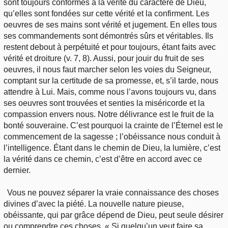
sont toujours conformes à la vérité du caractère de Dieu,
qu’elles sont fondées sur cette vérité et la confirment. Les
oeuvres de ses mains sont vérité et jugement. En elles tous
ses commandements sont démontrés sûrs et véritables. Ils
restent debout à perpétuité et pour toujours, étant faits avec
vérité et droiture (v. 7, 8). Aussi, pour jouir du fruit de ses
oeuvres, il nous faut marcher selon les voies du Seigneur,
comptant sur la certitude de sa promesse, et, s’il tarde, nous
attendre à Lui. Mais, comme nous l’avons toujours vu, dans
ses oeuvres sont trouvées et senties la miséricorde et la
compassion envers nous. Notre délivrance est le fruit de la
bonté souveraine. C’est pourquoi la crainte de l’Éternel est le
commencement de la sagesse ; l’obéissance nous conduit à
l’intelligence. Étant dans le chemin de Dieu, la lumière, c’est
la vérité dans ce chemin, c’est d’être en accord avec ce
dernier.
Vous ne pouvez séparer la vraie connaissance des choses
divines d’avec la piété. La nouvelle nature pieuse,
obéissante, qui par grâce dépend de Dieu, peut seule désirer
ou comprendre ces choses. « Si quelqu’un veut faire sa