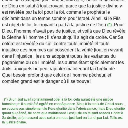
de Dieu en salut à tout croyant, parce que la justice divine y
est révélée par la foi pour la foi, comme le prophète le
déclarait dans un temps sombre pour Israël. Ainsi, si le Fils
est objet de foi, le croyant a part à la justice de Dieu
(*)
. Pour
Dieu, l’homme n’avait pas de justice, et voilà que Dieu révèle
la Sienne à l’homme ; il s’ensuit qu’il s’agit de croire. Car Sa
colère est révélée du ciel contre toute impiété et toute
injustice des hommes qui possèdent la vérité [tout en vivant]
dans l’injustice : les uns adoptant toutes les variantes du
paganisme ou de l’impiété, les autres étant spécialement les
Juifs, auxquels on peut rajouter maintenant la chrétienté.
Quel besoin profond que celui de l’homme pécheur, et
combien grand est le danger où il se trouve !
(*) Si un Juif avait constamment obéi à la loi, cela aurait été une justice
humaine, et il aurait été agréé en conséquence. Mais à la croix de Christ nous
ne voyons pas simplement le Père glorifié dans l’obéissance, mais Dieu glorifié
quant au péché, de sorte que maintenant Il est juste en faisant asseoir Christ à
Sa droite, et (en accord avec cela) en nous justifiant en Lui et par Lui. Telle est
la justice divine.