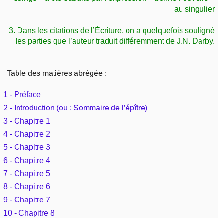
Outils
au singulier
Études et commentaires par passage
L'Évangile, le Salut
Édification
Sujets de A à Z
Sommaires
3. Dans les citations de l’Écriture, on a quelquefois
souligné
Paramètres
Versets Classés
Mort, résurrection
les parties que l’auteur traduit différemment de J.N. Darby.
Commentaires journaliers
Ouvrages de A à Z
Aperçus Livres de la Bible
Lecture Journalière
L'Église, l'Assemblée
COURS Bibliques - GUIDES de lecture
Auteurs de A à Z
Table des matières abrégée :
Autres FAQ
Prophétie
Pour débuter
1 - Préface
Rechercher dans la Bible
2 - Introduction (ou : Sommaire de l’épître)
Sanctification
3 - Chapitre 1
Études et commentaires par passage
4 - Chapitre 2
Vie pratique
5 - Chapitre 3
Dictionnaires bibliques
6 - Chapitre 4
Mariage, famille
7 - Chapitre 5
8 - Chapitre 6
Sujets de A à Z
9 - Chapitre 7
10 - Chapitre 8