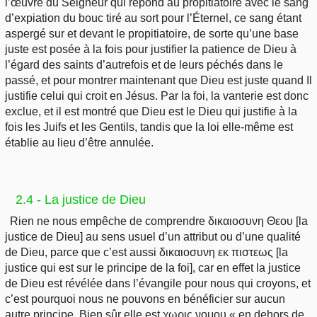
l’œuvre du Seigneur qui répond au propitiatoire avec le sang
d’expiation du bouc tiré au sort pour l’Éternel, ce sang étant
aspergé sur et devant le propitiatoire, de sorte qu’une base
juste est posée à la fois pour justifier la patience de Dieu à
l’égard des saints d’autrefois et de leurs péchés dans le
passé, et pour montrer maintenant que Dieu est juste quand Il
justifie celui qui croit en Jésus. Par la foi, la vanterie est donc
exclue, et il est montré que Dieu est le Dieu qui justifie à la
fois les Juifs et les Gentils, tandis que la loi elle-même est
établie au lieu d’être annulée.
2.4 - La justice de Dieu
Rien ne nous empêche de comprendre δικαιοσυνη Θεου [la
justice de Dieu] au sens usuel d’un attribut ou d’une qualité
de Dieu, parce que c’est aussi δικαιοσυνη εκ πιστεως [la
justice qui est sur le principe de la foi], car en effet la justice
de Dieu est révélée dans l’évangile pour nous qui croyons, et
c’est pourquoi nous ne pouvons en bénéficier sur aucun
autre principe. Bien sûr elle est χωρις νομου « en dehors de