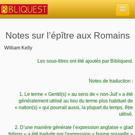
Accueil
Notes sur l’épître aux Romains
La Bible
William Kelly
Les sous-titres ont été ajoutés par Bibliquest.
Retour à l'accueil
Sujets
Quoi de neuf sur Bibliquest
Lisez la Bible
Notes de traduction :
Commentaires
Sujets d'actualité
1. Le terme « Gentil(s) » au sens de « non-Juif » a été
Écoutez la Bible
Tous les sujets
Recherche
généralement utilisé au lieu du terme plus habituel de
« nation(s) » qui pourrait aussi, la plupart du temps, être
Librairies, éditeurs
Rechercher (concordance)
Dieu
utilisé.
Études et commentaires par passage
En bref
Autres sites chrétiens
Au sujet de la Bible
2. D’une manière générale l’expression anglaise « glad
La Bible
Personnages bibliques
tidings » a été traduite par l’expression « bonne nouvelle »
Rechercher dans le site