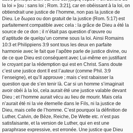
la loi » [ou : sans loi ; Rom. 3:21], car en obéissant à la loi, on
obtiendrait une justice de l’homme, non pas la justice de
Dieu. Le δωρεα ou don gratuit de la justice (Rom. 5:17) est
parfaitement compatible avec cela : la grâce de Dieu a été la
source de ce don ; il n’était pas question d’œuvre ou
d’aptitude de quelqu’un comme sous la loi. Ainsi Romains
10:3 et Philippiens 3:9 sont tous les deux en parfaite
harmonie avec le fait que l’apôtre parle de justice divine, ou
de ce que Dieu est conséquent avec Lui-même en justifiant
le croyant par la rédemption qui est en Christ. Sans doute
c’est une justice dont Il est l’auteur (comme Phil. 3:9
l’enseigne), et qu’Il approuve ; mais c’est rabaisser la
question que de s’en tenir là. Car si un homme s’imaginait
avoir obéi à la loi, cela aurait été une justice valable devant
Dieu ; et l’homme aurait vécu au lieu de mourir. Mais cela
n’aurait été ni la vie éternelle dans le Fils, ni la justice de
Dieu, mais celle de l’homme. C’est pourquoi la définition de
Luther, Calvin, de Bèze, Reiche, De Wette etc. n’est pas
satisfaisante, et la version de Luther, qui en est une
paraphrase expressive, est erronée. Une justice que Dieu