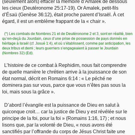
(seulement alors) effacer la mémoire d’Amalek de dessous
les cieux (Deutéronome 25:17-19). Or Amalek, petit-fils
d’Ésaü (Genèse 36:12), était proche parent d’Israël. À cet
égard, il est un emblème frappant de la « chair ».
(*) Les combats de Nombres 21 et de Deutéronome 2 et 3, sont en réalité, bien
qu’en-deçà du Jourdain, ceux d’une prise de possession de pays donnés en
héritage à Israël (cf. Josué 1:4), et où s’établissent, comme par anticipation, les
deux tribus et demi ; leurs guerriers s’engageaient à passer le Jourdain
(Nombres 32) (Ed).
L’histoire de ce combat à Rephidim, nous fait comprendre
de quelle manière le chrétien arrive à la jouissance de son
état normal, décrit en Romains 6:14 : « Le péché ne
dominera pas sur vous, parce que vous n’êtes pas sous la
loi, mais sous la grâce ».
D’abord l’évangile est la puissance de Dieu en salut à
quiconque croit… car la justice de Dieu y est révélée sur le
principe de la foi, pour la foi » (Romains 1:16, 17) ; et nous
lisons que, par la volonté de Dieu, « nous avons été
sanctifiés par l’offrande du corps de Jésus Christ faite une