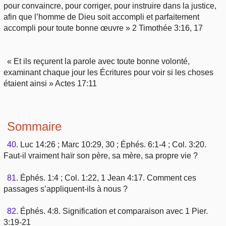
pour convaincre, pour corriger, pour instruire dans la justice,
Outils
Études et commentaires par passage
L'Évangile, le Salut
afin que l’homme de Dieu soit accompli et parfaitement
Édification
Sujets de A à Z
accompli pour toute bonne œuvre » 2 Timothée 3:16, 17
Sommaires
Paramètres
Versets Classés
Mort, résurrection
Commentaires journaliers
Ouvrages de A à Z
Aperçus Livres de la Bible
« Et ils reçurent la parole avec toute bonne volonté,
Lecture Journalière
L'Église, l'Assemblée
COURS Bibliques - GUIDES de lecture
examinant chaque jour les Écritures pour voir si les choses
Auteurs de A à Z
Autres FAQ
étaient ainsi » Actes 17:11
Prophétie
Pour débuter
Rechercher dans la Bible
Sanctification
Sommaire
Études et commentaires par passage
Vie pratique
40
. Luc 14:26 ; Marc 10:29, 30 ; Éphés. 6:1-4 ; Col. 3:20.
Dictionnaires bibliques
Faut-il vraiment haïr son père, sa mère, sa propre vie ?
Mariage, famille
81
. Éphés. 1:4 ; Col. 1:22, 1 Jean 4:17. Comment ces
passages s’appliquent-ils à nous ?
Sujets de A à Z
82
. Éphés. 4:8. Signification et comparaison avec 1 Pier.
3:19-21