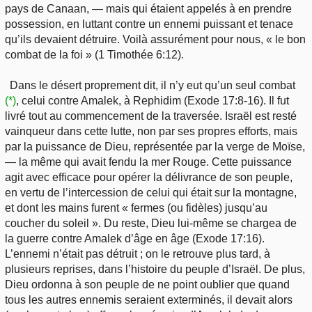
pays de Canaan, — mais qui étaient appelés à en prendre
possession, en luttant contre un ennemi puissant et tenace
qu’ils devaient détruire. Voilà assurément pour nous, « le bon
combat de la foi » (1 Timothée 6:12).
Dans le désert proprement dit, il n’y eut qu’un seul combat
(*)
, celui contre Amalek, à Rephidim (Exode 17:8-16). Il fut
livré tout au commencement de la traversée. Israël est resté
vainqueur dans cette lutte, non par ses propres efforts, mais
par la puissance de Dieu, représentée par la verge de Moïse,
— la même qui avait fendu la mer Rouge. Cette puissance
agit avec efficace pour opérer la délivrance de son peuple,
en vertu de l’intercession de celui qui était sur la montagne,
et dont les mains furent « fermes (ou fidèles) jusqu’au
coucher du soleil ». Du reste, Dieu lui-même se chargea de
la guerre contre Amalek d’âge en âge (Exode 17:16).
L’ennemi n’était pas détruit ; on le retrouve plus tard, à
plusieurs reprises, dans l’histoire du peuple d’Israël. De plus,
Dieu ordonna à son peuple de ne point oublier que quand
tous les autres ennemis seraient exterminés, il devait alors