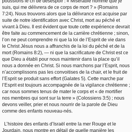
poussions le cri de désespoir : « Misérable homme que je
suis, qui me délivrera de ce corps de mort ? » (Romains
7:24). Nous trouvons alors que la délivrance est acquise par
suite de notre identification avec Christ, mort au péché et
vivant à Dieu. Il est évident que toute cette expérience devrait
être faite au commencement de la carrière chrétienne ; sinon,
l’on ne peut comprendre ni que la loi de l’Esprit de vie dans
le Christ Jésus nous a affranchis de la loi du péché et de la
mort (Romains 8:2), — ni que la sacrificature de Christ est ce
que Dieu a établi pour nous maintenir dans la place qu’il
nous a donnée en Christ. Si nous marchons par l’Esprit, nous
n’accomplissons pas les convoitises de la chair, et le fruit de
l’Esprit se produit sans effort (Galates 5). Cette marche par
l’Esprit est toujours accompagnée de la vigilance chrétienne ;
car nous sommes tenus de mater le corps et « de mortifier
nos membres qui sont sur la terre » (Colossiens 3:5) ; nous
devons veiller, prier et nous nourrir de la parole de Dieu
comme des enfants nouveau-nés.
L’histoire des enfants d’Israël entre la mer Rouge et le
Jourdain, nous montre en détail de quelle manière les