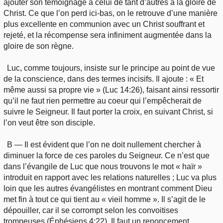
ajouter son témoignage à celui de tant d’autres à la gloire de
Christ. Ce que l’on perd ici-bas, on le retrouve d’une manière
plus excellente en communion avec un Christ souffrant et
rejeté, et la récompense sera infiniment augmentée dans la
gloire de son règne.
Luc, comme toujours, insiste sur le principe au point de vue
de la conscience, dans des termes incisifs. Il ajoute : « Et
même aussi sa propre vie » (Luc 14:26), faisant ainsi ressortir
qu’il ne faut rien permettre au coeur qui l’empêcherait de
suivre le Seigneur. Il faut porter la croix, en suivant Christ, si
l’on veut être son disciple.
B — Il est évident que l’on ne doit nullement chercher à
diminuer la force de ces paroles du Seigneur. Ce n’est que
dans l’évangile de Luc que nous trouvons le mot « haïr »
introduit en rapport avec les relations naturelles ; Luc va plus
loin que les autres évangélistes en montrant comment Dieu
met fin à tout ce qui tient au « vieil homme ». Il s’agit de le
dépouiller, car il se corrompt selon les convoitises
trompeuses (Éphésiens 4:22). Il faut un renoncement