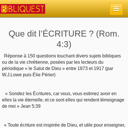
Accueil
Que dit l’ÉCRITURE ? (Rom.
4:3)
La Bible
Réponse à 150 questions touchant divers sujets bibliques
Retour à l'accueil
Sujets
ou de la vie chrétienne, posées par les lecteurs du
périodique « le Salut de Dieu » entre 1873 et 1917 (par
Quoi de neuf sur Bibliquest
W.J.Lowe puis Élie Périer)
Lisez la Bible
Commentaires
Sujets d'actualité
Écoutez la Bible
Tous les sujets
« Sondez les Écritures, car vous, vous estimez avoir en
Recherche
elles la vie éternelle, et ce sont elles qui rendent témoignage
Librairies, éditeurs
Rechercher (concordance)
de moi » Jean 5:39
Dieu
Études et commentaires par passage
En bref
Autres sites chrétiens
Au sujet de la Bible
La Bible
Personnages bibliques
« Toute écriture est inspirée de Dieu, et utile pour enseigner,
Rechercher dans le site