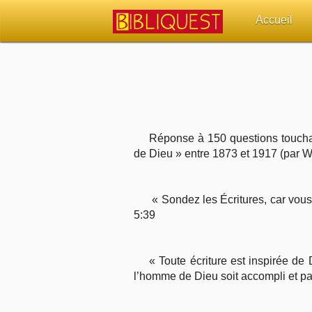
Accueil
Retour à l'acc
Quoi de neuf 
Sujets d'actua
Réponse à 150 questions touchant
de Dieu » entre 1873 et 1917 (par W
Librairies, éd
« Sondez les Écritures, car vous,
Autres sites 
5:39
Outils
« Toute écriture est inspirée de 
Paramètres
l’homme de Dieu soit accompli et p