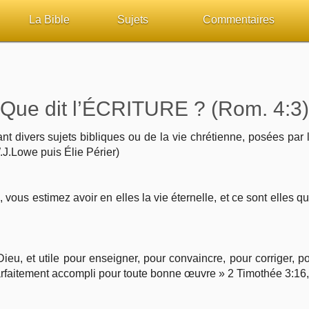
La Bible
Sujets
Commentaires
ueil
Lisez la Bible
Tous les sujets
Études et commentaires 
sur Bibliquest
Écoutez la Bible
Dieu
Personnages bibliques
Que dit l’ÉCRITURE ? (Rom. 4:3)
lité
Rechercher (concordance)
La Bible
Édification
 divers sujets bibliques ou de la vie chrétienne, posées par l
.J.Lowe puis Élie Périer)
iteurs
Au sujet de la Bible
L'Évangile, le Salut
Commentaires journalier
 vous estimez avoir en elles la vie éternelle, et ce sont elles
chrétiens
Études et commentaires par passage
Mort, résurrection
COURS Bibliques - GUID
Versets Classés
L'Église, l'Assemblée
Pour débuter
Dieu, et utile pour enseigner, pour convaincre, pour corriger, po
Lecture Journalière
Prophétie
arfaitement accompli pour toute bonne œuvre » 2 Timothée 3:16,
Sanctification