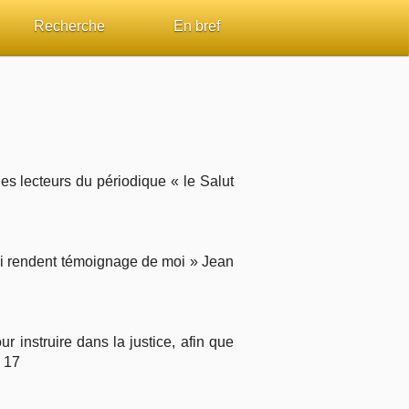
Recherche
En bref
par passage
Rechercher dans le site
Sommaires
Sujets de A à Z
Aperçus Livres de la Bible
Ouvrages de A à Z
Autres FAQ
es lecteurs du périodique « le Salut
s
Auteurs de A à Z
 qui rendent témoignage de moi » Jean
ES de lecture
Rechercher dans la Bible
Études et commentaires par passage
ur instruire dans la justice, afin que
Dictionnaires bibliques
 17