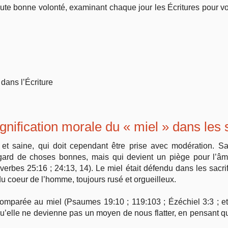
toute bonne volonté, examinant chaque jour les Écritures pour voi
Vie pratique
Mariage, famille
Sujets de A à Z
 dans l’Écriture
ignification morale du « miel » dans les 
e et saine, qui doit cependant être prise avec modération. 
l’égard de choses bonnes, mais qui devient un piège pour l
verbes 25:16 ; 24:13, 14). Le miel était défendu dans les sacrif
u coeur de l’homme, toujours rusé et orgueilleux.
mparée au miel (Psaumes 19:10 ; 119:103 ; Ézéchiel 3:3 ; etc.) 
 qu’elle ne devienne pas un moyen de nous flatter, en pensant q