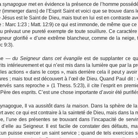
la
synagogue
met en évidence la présence de l’homme possédé
 (immerger dans) de l’Esprit Saint et voici que se trouve dans le
sus est le Saint de Dieu, mais tout en lui est en contraste a
: Marc 1:23 ; Matt. 12:9) ce qui est immonde, de même que ce
 prévaut une pureté exempte de toute souillure. Ce caractère 
neur glorifié « d’une extrême blancheur, comme de la neige, tel
c 9:3).
ine —
du Seigneur dans cet évangile
est de supplanter ce qu
rits intérieurement et qui n’est mis dans la lumière que par la p
 les actions « dans le corps », mais derrière cela il peut y av
ures ; mais tout est découvert à l’œil de Dieu. Quand Paul dit : «
servés sans reproche » (1 Thess. 5:23), il cite l’esprit en premi
le Père des esprits. C’est une chose importante d’avoir été purifié
synagogue, Il va aussitôt dans
la maison
. Dans la sphère de la
t avec ce qui est contraire à la sainteté de Dieu, mais dans la m
, l’une des présentes se trouvant dans l’incapacité de servir
 d’elle au Seigneur. Il est facile de constater des défauts, ma
acun puisse exercer un saint service ; quand de tels exercices 