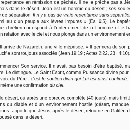
epentance en rémission de péchés. Il ne le prêche pas à Jér
), mais dans le désert. Jean est un homme du désert ; ses seul
le de séparation.
Il n’y a pas de vraie repentance sans séparati
ilieu d’un peuple aux lèvres impures » (És. 6:5). Le bapt
me chrétien correspond à l’enterrement de cet homme et le b
n relation avec le ciel et nous plonge dans un environnement 
 arrive de Nazareth, une ville méprisée. « Il germera de son pr
cifié sont toujours associés (Jean 19:19 ; Actes 2:22, 23 ; 4:10)
commencer Son service, Il n’avait pas besoin d’être baptisé, 
re, Le distingue. Le Saint Esprit, comme Puissance divine pour 
 voix du Père : c’est
le soutien divin qui Lui est ainsi confirmé
.
de même une confirmation
du ciel
.
e désert, où après une épreuve complète (40 jours), mais limitée
ns du diable et d’un environnement hostile (désert, manque 
nous rapporte que Jésus, après le désert, retourne en Galilée d
oussé dans le désert.