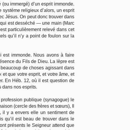
 (ou immergé) d’un esprit immonde.
 système religieux d’alors, un esprit
vec Jésus. On peut donc trouver dans
 qui est desséché — une main (Marc
est particulièrement relevé dans cet
s qu’il n’y a point de foulon sur la
i est immonde. Nous avons à faire
résence du Fils de Dieu. La lèpre est
oir beaucoup de choses agissant dans
 et que votre esprit, et votre âme, et
er. En Héb. 12, où il est question de
s dans nos esprits.
 profession publique (synagogue) le
aison (cercle des frères et sœurs), Il
, il y a envers elle un sentiment de
is qu’il est beau de trouver dans le
sont présents le Seigneur attend que