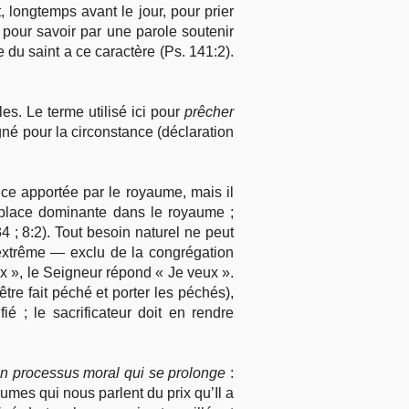
t, longtemps avant le jour, pour prier
 pour savoir par une parole soutenir
e du saint a ce caractère (Ps. 141:2).
les. Le terme utilisé ici pour
prêcher
né pour la circonstance (déclaration
ance apportée par le royaume, mais il
 place dominante dans le royaume ;
; 8:2). Tout besoin naturel ne peut
 extrême — exclu de la congrégation
ux », le Seigneur répond « Je veux ».
re fait péché et porter les péchés),
é ; le sacrificateur doit en rendre
n processus moral qui se prolonge
:
umes qui nous parlent du prix qu’Il a