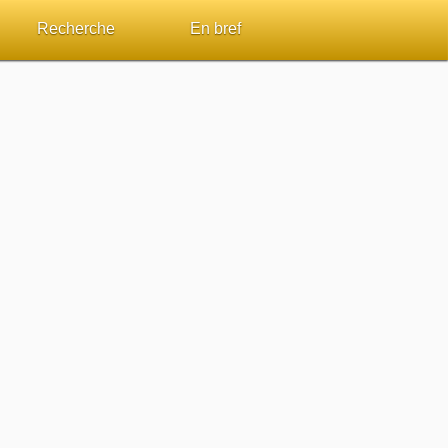
Recherche
En bref
par passage
Rechercher dans le site
Sommaires
Sujets de A à Z
Aperçus Livres de la Bible
Ouvrages de A à Z
Autres FAQ
s
Auteurs de A à Z
ES de lecture
Rechercher dans la Bible
Études et commentaires par passage
Dictionnaires bibliques