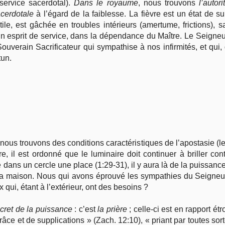
(service sacerdotal).
Dans le royaume
, nous trouvons
l’autori
cerdotale
à l’égard de la faiblesse. La fièvre est un état de su
ile, est gâchée en troubles intérieurs (amertume, frictions), s
 esprit de service, dans la dépendance du Maître. Le Seigneur, 
le Souverain Sacrificateur qui sympathise à nos infirmités, et qu
un.
nous trouvons des conditions caractéristiques de l’apostasie (l
 il est ordonné que le luminaire doit continuer à briller con
 dans un cercle une place (1:29-31), il y aura là de la puissance r
 la maison. Nous qui avons éprouvé les sympathies du Seigne
 qui, étant à l’extérieur, ont des besoins ?
ecret de la puissance
: c’est
la prière
; celle-ci est en rapport étr
âce et de supplications » (Zach. 12:10), « priant par toutes sor