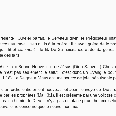
Vie pratique
Mariage, famille
Sujets de A à Z
ente l’Ouvrier parfait, le Serviteur divin, le Prédicateur infa
crés au travail, ses nuits à la prière ; Il n’avait guère de temp
u’Il fit et
comment
Il le fit. De Sa naissance et de Sa généalo
e des faits.
t
de la « Bonne Nouvelle » de Jésus (Dieu Sauveur) Christ (l
e n’est pas seulement le salut : c’est donc un Évangile pour
1:18). Le Seigneur Jésus est une source de joie inépuisable po
e d’un ordre entièrement nouveau, et Jean, envoyé de Dieu
ar les prophètes (Mal. 3:1). Il est présenté par une voix (se c
Dans le chemin de Dieu, il n’y a pas de place pour l’homme selo
 Nouvelle ne concerne que le nouvel homme.