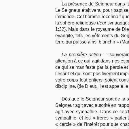
La présence du Seigneur dans 
Le Seigneur était venu pour baptiser
immonde. Cet homme reconnaît que Jé
la sphère religieuse (
leur
synagogue 
1:32). Mais dans le royaume de Dieu
évangile, tels les vêtements du Seig
terre qui puisse ainsi blanchir » (Mar
La première action
— souvera
attention à ce qui agit dans nos esp
ce qui se manifeste par la parole et
l’esprit et qui sont positivement imp
votre corps tout entiers, soient con
discipline, (de Dieu), Il est appelé 
Dès que le Seigneur sort de la 
Seigneur agit avec autorité en rappor
agit avec sympathie. Dans ce cercle
sympathie, et les « frères » parlent
« cercle » de l’intérêt pour que ch