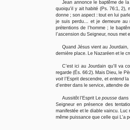
Jean annonce le baptême de la r
quoiqu’il y ait habité (Ps. 76:1, 2
donne ; son aspect : tout en lui par
je suis perdu… et je demeure au m
prétentions de l’homme ; le baptê
l’ascension du Seigneur, nous met e
Quand Jésus vient au Jourdain, Il
dernière place. Le Nazaréen et le cru
C’est ici au Jourdain qu’Il va 
regarde (És. 66:2). Mais Dieu, le Pè
voit
l’Esprit descendre, et
entend
la
d’entrer dans le service, attendre 
Aussitôt l’Esprit Le
pousse
dans l
Seigneur en présence des tentatio
manifestée et le diable vaincu. Luc 
même puissance que celle qui L’a p