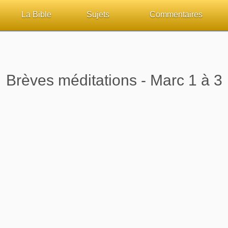
La Bible
Sujets
Commentaires
ueil
Lisez la Bible
Tous les sujets
Études et commentaires 
sur Bibliquest
Écoutez la Bible
Dieu
Personnages bibliques
Brèves méditations - Marc 1 à 3
lité
Rechercher (concordance)
La Bible
Édification
iteurs
Au sujet de la Bible
L'Évangile, le Salut
Commentaires journalier
chrétiens
Études et commentaires par passage
Mort, résurrection
COURS Bibliques - GUID
Versets Classés
L'Église, l'Assemblée
Pour débuter
Lecture Journalière
Prophétie
Sanctification