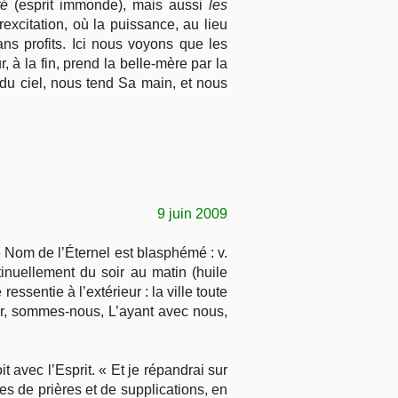
té
(esprit immonde), mais aussi
les
rexcitation, où la puissance, au lieu
ans profits. Ici nous voyons que les
à la fin, prend la belle-mère par la
i, du ciel, nous tend Sa main, et nous
9 juin 2009
e Nom de l’Éternel est blasphémé : v.
tinuellement du soir au matin (huile
essentie à l’extérieur : la ville toute
ur, sommes-nous, L’ayant avec nous,
oit avec l’Esprit. « Et je répandrai sur
tes de prières et de supplications, en