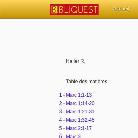
Accueil
Retour à l'acc
Quoi de neuf 
Sujets d'actua
Haller R.
Librairies, éd
Table des matières :
Autres sites 
1 - Marc 1:1-13
2 - Marc 1:14-20
Outils
3 - Marc 1:21-31
4 - Marc 1:32-45
Paramètres
5 - Marc 2:1-17
6 - Marc 3