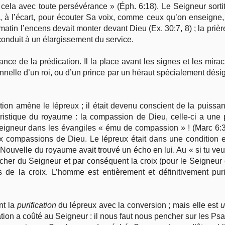
 à cela avec toute persévérance » (Éph. 6:18). Le Seigneur sorti
, à l’écart, pour écouter Sa voix, comme ceux qu’on enseigne,
matin l’encens devait monter devant Dieu (Ex. 30:7, 8) ; la prièr
conduit à un élargissement du service.
ance de la prédication. Il la place avant les signes et les mirac
nelle d’un roi, ou d’un prince par un héraut spécialement désig
cation amène le lépreux ; il était devenu conscient de la puiss
éristique du royaume : la compassion de Dieu, celle-ci a une
eigneur dans les évangiles « ému de compassion » ! (Marc 6:34 
 aux compassions de Dieu. Le lépreux était dans une condition
 Nouvelle du royaume avait trouvé un écho en lui. Au « si tu ve
her du Seigneur et par conséquent la croix (pour le Seigneur êt
de la croix. L’homme est entièrement et définitivement purifi
nt la
purification
du lépreux avec la conversion ; mais elle est
u
ation a coûté au Seigneur : il nous faut nous pencher sur les Psa