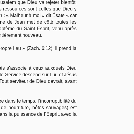
usalem que Dieu va rejeter bientôt,
es ressources sont celles que Dieu y
on
: « Malheur à moi » dit Ésaïe « car
ême de Jean met de côté toutes les
aptême du Saint Esprit, venu après
entièrement nouveau.
opre lieu » (Zach. 6:12). Il prend la
.
mais s’associe à ceux auxquels Dieu
le Service descend sur Lui, et Jésus
 Tout serviteur de Dieu devrait, avant
 dans le temps, l’incorruptibilité du
de nourriture, bêtes sauvages) est
ans la puissance de l’Esprit, avec la