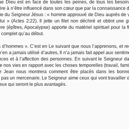
e Dieu est en face de toutes les peines, de tous les besoin
ère à n’être influencé dans son cœur que par la connaissance de
 vie du Seigneur Jésus : « homme approuvé de Dieu auprès de vo
ui » (Actes 2:22). Il jette un filet non déchiré et obtint une 
e (épîtres, Apocalypse) apporte du matériel spirituel pour la f
 complet qu’au début.
 d’hommes ». C’est en Le suivant que nous l’apprenons, et 
 a jamais utilisé d’autres, Il n’a jamais fait appel aux sentimen
nces et à l’affection des personnes. En suivant le Seigneur d
 nos vies en rapport avec les choses temporelles (travail, fami
de Jean nous montrera comment être placés dans les bonne
est pas un mercenaire. Le Seigneur aime ceux qui vont travailler 
 eux qui seront le plus avantagés.