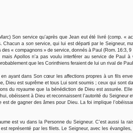
rc) Son service qu’après que Jean eut été livré (comp. « ach
us. Chacun a
son
service, qui lui est départi par le Seigneur, m
des « compagnons » de service, donnés à Paul (Rom. 16:3, 9 ; 1 C
, mais Apollos n’a pas voulu interférer au service de Paul à
obablement que les Corinthiens feraient de lui un rival de Paul
en ayant dans Son cœur les affections propres à un fils enve
, Dieu est suprême et tous Lui sont soumis ; ceux qui sont da
ions du royaume que la bénédiction de Dieu est assurée. Elle l
hui, obéissent à Dieu et reconnaissent l’autorité du Seigneur e
 est de gagner des âmes pour Dieu. La foi implique l’obéissan
aume est vu dans la Personne du Seigneur. C’est aussi la rai
e est représenté par les filets. Le Seigneur, avec les évangiles