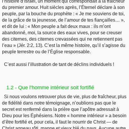
l’histoire d’Israël, un moment qui correspondait à la fraîcheur
du premier amour. Huit siècles après, l’Éternel déclare à son
peuple, par la bouche du prophète : « Je me souviens de toi,
de la grâce de ta jeunesse, de l’amour de tes fiançailles… »,
et dit de lui : « Mon peuple a fait deux maux : ils m’ont
abandonné, moi, la source des eaux vives, pour se creuser
des citernes, des citernes crevassées qui ne retiennent pas
l’eau » (Jér. 2:2, 13). C’est la même histoire, qu’il s’agisse du
peuple terrestre ou de l’Église responsable.
C’est aussi l’illustration de tant de déclins individuels !
1.2 - Que l’homme intérieur soit fortifié
Si nous voulons retrouver plus de vie, plus de fraîcheur, plus
de fidélité dans notre témoignage, n’oublions pas que le
secret est renfermé dans la prière que l’apôtre adressait à
Dieu pour les Éphésiens. Notre « homme intérieur » a besoin
d’être fortifié et, pour cela, il faut le nourrir de Christ — de
Christ agneau rôti, manne et vieux blé du pays. Aucune autre