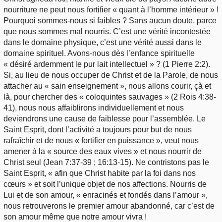
nourriture ne peut nous fortifier « quant à l’homme intérieur » !
Pourquoi sommes-nous si faibles ? Sans aucun doute, parce
que nous sommes mal nourris. C’est une vérité incontestée
dans le domaine physique, c’est une vérité aussi dans le
domaine spirituel. Avons-nous dès l’enfance spirituelle
« désiré ardemment le pur lait intellectuel » ? (1 Pierre 2:2).
Si, au lieu de nous occuper de Christ et de la Parole, de nous
attacher au « sain enseignement », nous allons courir, çà et
là, pour chercher des « coloquintes sauvages » (2 Rois 4:38-
41), nous nous affaiblirons individuellement et nous
deviendrons une cause de faiblesse pour l’assemblée. Le
Saint Esprit, dont l’activité a toujours pour but de nous
rafraîchir et de nous « fortifier en puissance », veut nous
amener à la « source des eaux vives » et nous nourrir de
Christ seul (Jean 7:37-39 ; 16:13-15). Ne contristons pas le
Saint Esprit, « afin que Christ habite par la foi dans nos
cœurs » et soit l’unique objet de nos affections. Nourris de
Lui et de son amour, « enracinés et fondés dans l’amour »,
nous retrouverons le premier amour abandonné, car c’est de
son amour même que notre amour vivra !