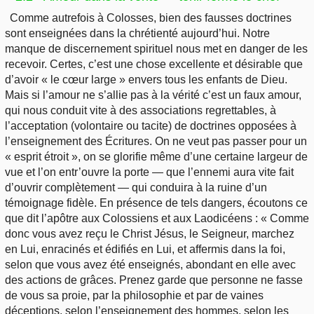
Comme autrefois à Colosses, bien des fausses doctrines
sont enseignées dans la chrétienté aujourd’hui. Notre
manque de discernement spirituel nous met en danger de les
recevoir. Certes, c’est une chose excellente et désirable que
d’avoir « le cœur large » envers tous les enfants de Dieu.
Mais si l’amour ne s’allie pas à la vérité c’est un faux amour,
qui nous conduit vite à des associations regrettables, à
l’acceptation (volontaire ou tacite) de doctrines opposées à
l’enseignement des Écritures. On ne veut pas passer pour un
« esprit étroit », on se glorifie même d’une certaine largeur de
vue et l’on entr’ouvre la porte — que l’ennemi aura vite fait
d’ouvrir complètement — qui conduira à la ruine d’un
témoignage fidèle. En présence de tels dangers, écoutons ce
que dit l’apôtre aux Colossiens et aux Laodicéens : « Comme
donc vous avez reçu le Christ Jésus, le Seigneur, marchez
en Lui, enracinés et édifiés en Lui, et affermis dans la foi,
selon que vous avez été enseignés, abondant en elle avec
des actions de grâces. Prenez garde que personne ne fasse
de vous sa proie, par la philosophie et par de vaines
déceptions, selon l’enseignement des hommes, selon les