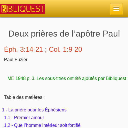
Accueil
Deux prières de l’apôtre Paul
La Bible
Éph. 3:14-21 ; Col. 1:9-20
Retour à l'accueil
Paul Fuzier
Sujets
Quoi de neuf sur Bibliquest
Lisez la Bible
Commentaires
ME 1948 p. 3. Les sous-titres ont été ajoutés par Bibliquest
Sujets d'actualité
Écoutez la Bible
Tous les sujets
Recherche
Table des matières :
Librairies, éditeurs
Rechercher (concordance)
Dieu
1 - La prière pour les Éphésiens
Études et commentaires par passage
En bref
Autres sites chrétiens
1.1 - Premier amour
Au sujet de la Bible
La Bible
Personnages bibliques
1.2 - Que l’homme intérieur soit fortifié
Rechercher dans le site