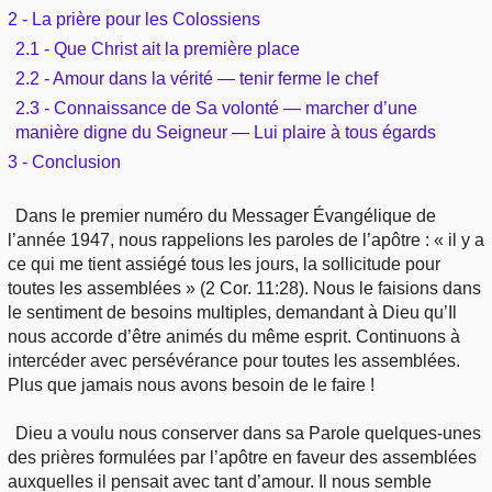
Outils
2 - La prière pour les Colossiens
Études et commentaires par passage
L'Évangile, le Salut
Édification
2.1 - Que Christ ait la première place
Sujets de A à Z
Sommaires
Paramètres
2.2 - Amour dans la vérité — tenir ferme le chef
Versets Classés
Mort, résurrection
Commentaires journaliers
2.3 - Connaissance de Sa volonté — marcher d’une
Ouvrages de A à Z
Aperçus Livres de la Bible
manière digne du Seigneur — Lui plaire à tous égards
Lecture Journalière
L'Église, l'Assemblée
COURS Bibliques - GUIDES de lecture
3 - Conclusion
Auteurs de A à Z
Autres FAQ
Prophétie
Pour débuter
Dans le premier numéro du Messager Évangélique de
Rechercher dans la Bible
l’année 1947, nous rappelions les paroles de l’apôtre : « il y a
Sanctification
ce qui me tient assiégé tous les jours, la sollicitude pour
Études et commentaires par passage
toutes les assemblées » (2 Cor. 11:28). Nous le faisions dans
le sentiment de besoins multiples, demandant à Dieu qu’Il
Vie pratique
Dictionnaires bibliques
nous accorde d’être animés du même esprit. Continuons à
intercéder avec persévérance pour toutes les assemblées.
Mariage, famille
Plus que jamais nous avons besoin de le faire !
Sujets de A à Z
Dieu a voulu nous conserver dans sa Parole quelques-unes
des prières formulées par l’apôtre en faveur des assemblées
auxquelles il pensait avec tant d’amour. Il nous semble