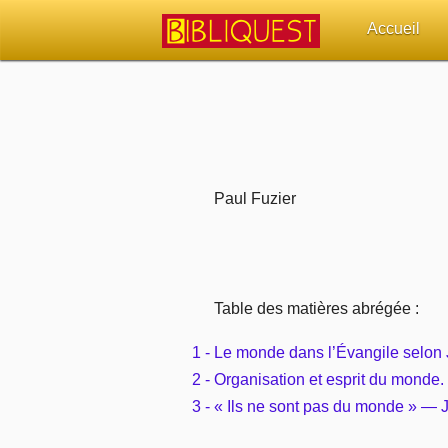
Accueil
Retour à l'acc
Quoi de neuf 
Sujets d'actua
Paul Fuzier
Librairies, éd
Autres sites 
Table des matières abrégée :
Outils
1 - Le monde dans l’Évangile selon
2 - Organisation et esprit du monde.
Paramètres
3 - « Ils ne sont pas du monde » — 