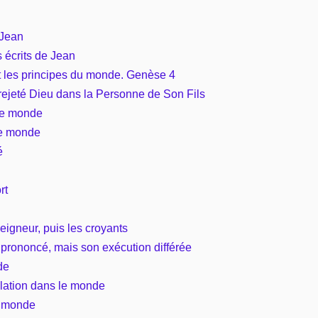
Vie pratique
 Jean
 écrits de Jean
Mariage, famille
t les principes du monde. Genèse 4
rejeté Dieu dans la Personne de Son Fils
Sujets de A à Z
 le monde
le monde
é
rt
eigneur, puis les croyants
prononcé, mais son exécution différée
de
bulation dans le monde
u monde