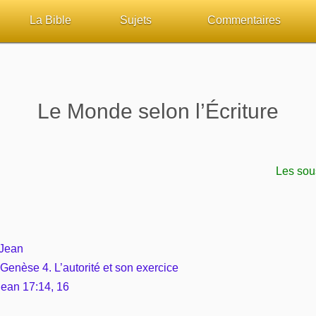
La Bible
Sujets
Commentaires
ueil
Lisez la Bible
Tous les sujets
Études et commentaires 
sur Bibliquest
Écoutez la Bible
Dieu
Personnages bibliques
Le Monde selon l’Écriture
lité
Rechercher (concordance)
La Bible
Édification
iteurs
Au sujet de la Bible
L'Évangile, le Salut
Commentaires journalier
Les sous
chrétiens
Études et commentaires par passage
Mort, résurrection
COURS Bibliques - GUID
Versets Classés
L'Église, l'Assemblée
Pour débuter
 Jean
 Genèse 4. L’autorité et son exercice
Lecture Journalière
Prophétie
Jean 17:14, 16
Sanctification