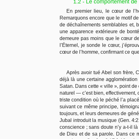
1.2 - Le comportement de 
En premier lieu, le cœur de l’h
Remarquons encore que le motif de la
de déchaînements semblables et, bi
une apparence extérieure de bonté
demeure pas moins que le cœur de l’
l’Éternel, je sonde le cœur, j’épr
cœur de l’homme, confirmant ce que 
Après avoir tué Abel son frère, Ca
déjà là une certaine agglomération
Satan. Dans cette « ville », point d
naturel — c’est bien, effectivement,
triste condition où le péché l’a pla
suivant ce même principe, témoigna
toujours, et leurs demeures de généra
Jubal introduit la musique (Gen. 4:21
conscience ; sans doute n’y a-t-il l
de Dieu et de sa parole. Dans ce mo