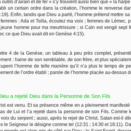
utils d’airain et de fer » s’y trouvent aussi bien que « la harpe e
tabli un certain ordre dans la création, l’homme le renverse da
19). Enfin, tandis que Dieu a parlé, l’homme prétend mettre sa
femmes : Ada et Tsilla, écoutez ma voix ; femmes de Lémec, prêt
eune homme pour ma meurtrissure ; si Caïn est vengé sept fo
ec ce que Dieu avait dit en Genèse 4:15).
tre 4 de la Genèse, un tableau à peu près complet, présent
rnent : haine de son semblable, de son frère, et plus spéciale
ccupent l’homme de telle manière qu’il n’a plus le temps de pe
sement de l’ordre établi ; parole de l’homme placée au-dessus d
ieu a rejeté Dieu dans la Personne de Son Fils
ist est venu. Et sa présence même en a pleinement manifesté le
as de Lui et l’a rejeté dans la personne de son Fils. Comme l
voix du serpent ; aussi, après le rejet de Christ, Satan est-il d
ses le Seigneur le désigne comme tel (12:31 ; 14:30 et 16:11). D
, le monde est alors mis de côté par Dieu ; le Saint Esprit, de