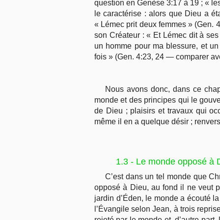
question en Genèse 3:17 à 19 ; « les o
le caractérise : alors que Dieu a é
« Lémec prit deux femmes » (Gen. 4:
son Créateur : « Et Lémec dit à ses 
un homme pour ma blessure, et un j
fois » (Gen. 4:23, 24 — comparer av
Nous avons donc, dans ce chapi
monde et des principes qui le gouve
de Dieu ; plaisirs et travaux qui o
même il en a quelque désir ; renver
1.3 - Le monde opposé à D
C’est dans un tel monde que Chr
opposé à Dieu, au fond il ne veut p
jardin d’Éden, le monde a écouté la 
l’Évangile selon Jean, à trois repri
rejeté par le monde et, d’autre part