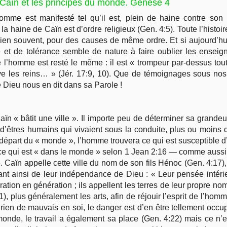
Caïn et les principes du monde. Genèse 4
omme est manifesté tel qu’il est, plein de haine contre son p
 haine de Caïn est d’ordre religieux (Gen. 4:5). Toute l’histoir
en souvent, pour des causes de même ordre. Et si aujourd’hui
 et de tolérance semble de nature à faire oublier les enseig
homme est resté le même : il est « trompeur par-dessus tout, 
ouve les reins… » (Jér. 17:9, 10). Que de témoignages sous no
Dieu nous en dit dans sa Parole !
ïn « bâtit une ville ». Il importe peu de déterminer sa grandeur, 
 d’êtres humains qui vivaient sous la conduite, plus ou moins 
e départ du « monde », l’homme trouvera ce qui est susceptible d
 ce qui est « dans le monde » selon 1 Jean 2:16 — comme aussi, 
cé. Caïn appelle cette ville du nom de son fils Hénoc (Gen. 4:17)
nt ainsi de leur indépendance de Dieu : « Leur pensée intéri
tion en génération ; ils appellent les terres de leur propre nom 
), plus généralement les arts, afin de réjouir l’esprit de l’homme 
à rien de mauvais en soi, le danger est d’en être tellement occ
nde, le travail a également sa place (Gen. 4:22) mais ce n’es