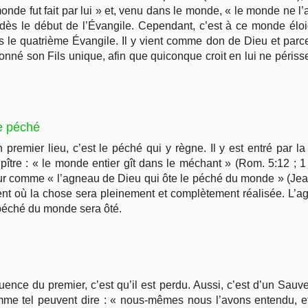
e monde fut fait par lui » et, venu dans le monde, « le monde ne
e dès le début de l’Évangile. Cependant, c’est à ce monde élo
 le quatrième Évangile. Il y vient comme don de Dieu et parc
nné son Fils unique, afin que quiconque croit en lui ne périsse 
e péché
 premier lieu, c’est le péché qui y règne. Il y est entré par
ître : « le monde entier gît dans le méchant » (Rom. 5:12 ; 1 
ur comme « l’agneau de Dieu qui ôte le péché du monde » (Jean 
ment où la chose sera pleinement et complètement réalisée. L’a
e péché du monde sera ôté.
uence du premier, c’est qu’il est perdu. Aussi, c’est d’un Sau
mme tel peuvent dire : « nous-mêmes nous l’avons entendu, et