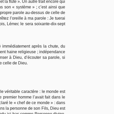
t la flûte ». Un autre trait encore qui
ns son « système » ; c’est ainsi que
 propre parole au-dessus de celle de
ez l’oreille à ma parole : Je tuerai
is, Lémec le sera soixante-dix-sept
é immédiatement après la chute, du
ment haine religieuse ; indépendance
nser à Dieu, d’écouter sa parole, si
e celle de Dieu.
 véritable caractère : le monde est
e premier homme l’avait fait dans le
éclaré le « chef de ce monde » : dans
ans la personne de son Fils, Dieu est
scendu ici-bas comme Personne divine,