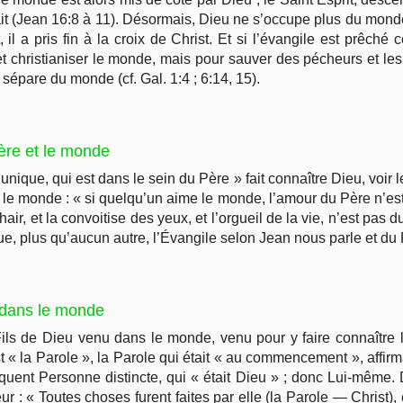
fait (Jean 16:8 à 11). Désormais, Dieu ne s’occupe plus du mon
 il a pris fin à la croix de Christ. Et si l’évangile est prêché
 christianiser le monde, mais pour sauver des pécheurs et les r
 sépare du monde (cf. Gal. 1:4 ; 6:14, 15).
Père et le monde
 unique, qui est dans le sein du Père » fait connaître Dieu, voir l
 le monde : « si quelqu’un aime le monde, l’amour du Père n’est 
air, et la convoitise des yeux, et l’orgueil de la vie, n’est pa
, plus qu’aucun autre, l’Évangile selon Jean nous parle et du
u dans le monde
ils de Dieu venu dans le monde, venu pour y faire connaître 
t « la Parole », la Parole qui était « au commencement », affirm
quent Personne distincte, qui « était Dieu » ; donc Lui-même.
eur : « Toutes choses furent faites par elle (la Parole — Christ)