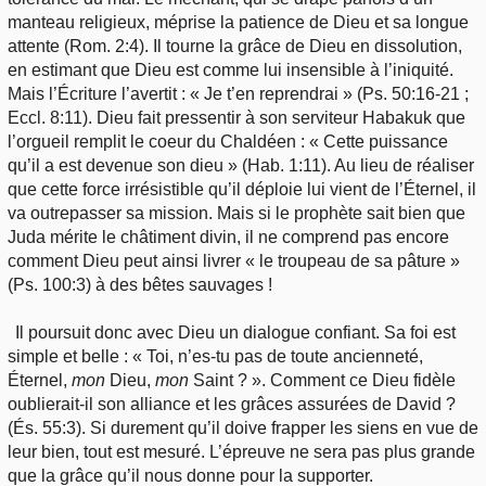
manteau religieux, méprise la patience de Dieu et sa longue
attente (Rom. 2:4). Il tourne la grâce de Dieu en dissolution,
en estimant que Dieu est comme lui insensible à l’iniquité.
Mais l’Écriture l’avertit : « Je t’en reprendrai » (Ps. 50:16-21 ;
Eccl. 8:11). Dieu fait pressentir à son serviteur Habakuk que
l’orgueil remplit le coeur du Chaldéen : « Cette puissance
qu’il a est devenue son dieu » (Hab. 1:11). Au lieu de réaliser
que cette force irrésistible qu’il déploie lui vient de l’Éternel, il
va outrepasser sa mission. Mais si le prophète sait bien que
Juda mérite le châtiment divin, il ne comprend pas encore
comment Dieu peut ainsi livrer « le troupeau de sa pâture »
(Ps. 100:3) à des bêtes sauvages !
Il poursuit donc avec Dieu un dialogue confiant. Sa foi est
simple et belle : « Toi, n’es-tu pas de toute ancienneté,
Éternel,
mon
Dieu,
mon
Saint ? ». Comment ce Dieu fidèle
oublierait-il son alliance et les grâces assurées de David ?
(És. 55:3). Si durement qu’il doive frapper les siens en vue de
leur bien, tout est mesuré. L’épreuve ne sera pas plus grande
que la grâce qu’il nous donne pour la supporter.