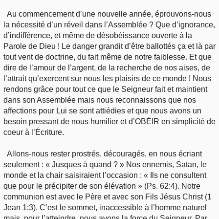
Au commencement d’une nouvelle année, éprouvons-nous
la nécessité d’un réveil dans l’Assemblée ? Que d’ignorance,
d’indifférence, et même de désobéissance ouverte à la
Parole de Dieu ! Le danger grandit d’être ballottés ça et là par
tout vent de doctrine, du fait même de notre faiblesse. Et que
dire de l’amour de l’argent, de la recherche de nos aises, de
l’attrait qu’exercent sur nous les plaisirs de ce monde ! Nous
rendons grâce pour tout ce que le Seigneur fait et maintient
dans son Assemblée mais nous reconnaissons que nos
affections pour Lui se sont attiédies et que nous avons un
besoin pressant de nous humilier et d’OBÉIR en simplicité de
coeur à l’Écriture.
Allons-nous rester prostrés, découragés, en nous écriant
seulement : « Jusques à quand ? » Nos ennemis, Satan, le
monde et la chair saisiraient l’occasion : « Ils ne consultent
que pour le précipiter de son élévation » (Ps. 62:4). Notre
communion est avec le Père et avec son Fils Jésus Christ (1
Jean 1:3). C’est le sommet, inaccessible à l’homme naturel
mais, pour l’atteindre, nous avons la force du Seigneur. Par