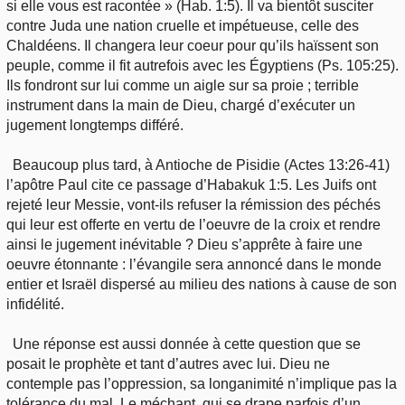
si elle vous est racontée » (Hab. 1:5). Il va bientôt susciter
contre Juda une nation cruelle et impétueuse, celle des
Chaldéens. Il changera leur coeur pour qu’ils haïssent son
peuple, comme il fit autrefois avec les Égyptiens (Ps. 105:25).
Ils fondront sur lui comme un aigle sur sa proie ; terrible
instrument dans la main de Dieu, chargé d’exécuter un
jugement longtemps différé.
Beaucoup plus tard, à Antioche de Pisidie (Actes 13:26-41)
l’apôtre Paul cite ce passage d’Habakuk 1:5. Les Juifs ont
rejeté leur Messie, vont-ils refuser la rémission des péchés
qui leur est offerte en vertu de l’oeuvre de la croix et rendre
ainsi le jugement inévitable ? Dieu s’apprête à faire une
oeuvre étonnante : l’évangile sera annoncé dans le monde
entier et Israël dispersé au milieu des nations à cause de son
infidélité.
Une réponse est aussi donnée à cette question que se
posait le prophète et tant d’autres avec lui. Dieu ne
contemple pas l’oppression, sa longanimité n’implique pas la
tolérance du mal. Le méchant, qui se drape parfois d’un