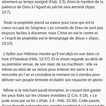
sûrement au temps assigné (Hab. 2:3). Alors le mystère de la
patience de Dieu à l’égard du péché sera terminé (Apoc.
10:7).
Toute la prophétie prend sa valeur pour ceux qui ont le
coeur occupé du Seigneur. Les conseils de Dieu ne sont pas
toujours faciles à discerner, mais Christ en est le centre et
« l’esprit de prophétie est le témoignage de Jésus » (Apoc.
19:10).
L’épître aux Hébreux montre qu’Il est déjà en vue dans ce
livre d’Habakuk (Héb. 10:37). Et la vision regarde au-delà de
sa première venue, de son rejet, de sa crucifixion ; elle va
même au-delà de sa venue pour enlever les siens à sa
rencontre en l’air et considère le moment où il viendra pour
délivrer son peuple terrestre et établir son royaume en gloire.
Même si le méchant paraît triompher, le croyant doit garder
les yeux fixés sur les choses invisibles (2 Cor. 4:18). « Le
juste
vivra
par sa foi » (Hab. 2:4 ; Héb. 10:38). Cette parole,
d’une densité extraordinaire, montre combien il est inexact de