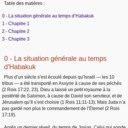
Table des matières :
Outils
Études et commentaires par passage
L'Évangile, le Salut
Édification
Sujets de A à Z
0 - La situation générale au temps d’Habakuk
Sommaires
Paramètres
Versets Classés
Mort, résurrection
1 - Chapitre 1
Commentaires journaliers
Ouvrages de A à Z
Aperçus Livres de la Bible
2 - Chapitre 2
Lecture Journalière
L'Église, l'Assemblée
3 - Chapitre 3
COURS Bibliques - GUIDES de lecture
Auteurs de A à Z
Autres FAQ
Prophétie
Pour débuter
0 - La situation générale au temps
Rechercher dans la Bible
d’Habakuk
Sanctification
Études et commentaires par passage
Plus d’un siècle s’est écoulé depuis qu’Israël — les 10
Vie pratique
tribus — a été transporté en Assyrie à cause de ses péchés
Dictionnaires bibliques
(2 Rois 17:22, 23). Dieu a laissé un petit royaume à la
postérité de Salomon, à cause de David son serviteur, et de
Mariage, famille
Jérusalem qu’Il s’est choisie (1 Rois 11:11-13). Mais Juda n’a
pas gardé non plus le commandement de l’Éternel (2 Rois
Sujets de A à Z
17:19).
Après un dernier réveil, du temps de Josias, Celui qui sonde