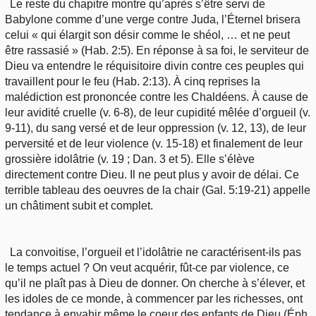
Le reste du chapitre montre qu’après s’être servi de
Babylone comme d’une verge contre Juda, l’Éternel brisera
celui « qui élargit son désir comme le shéol, … et ne peut
être rassasié » (Hab. 2:5). En réponse à sa foi, le serviteur de
Dieu va entendre le réquisitoire divin contre ces peuples qui
travaillent pour le feu (Hab. 2:13). À cinq reprises la
malédiction est prononcée contre les Chaldéens. À cause de
leur avidité cruelle (v. 6-8), de leur cupidité mêlée d’orgueil (v.
9-11), du sang versé et de leur oppression (v. 12, 13), de leur
perversité et de leur violence (v. 15-18) et finalement de leur
grossière idolâtrie (v. 19 ; Dan. 3 et 5). Elle s’élève
directement contre Dieu. Il ne peut plus y avoir de délai. Ce
terrible tableau des oeuvres de la chair (Gal. 5:19-21) appelle
un châtiment subit et complet.
La convoitise, l’orgueil et l’idolâtrie ne caractérisent-ils pas
le temps actuel ? On veut acquérir, fût-ce par violence, ce
qu’il ne plaît pas à Dieu de donner. On cherche à s’élever, et
les idoles de ce monde, à commencer par les richesses, ont
tendance à envahir même le coeur des enfants de Dieu (Éph.