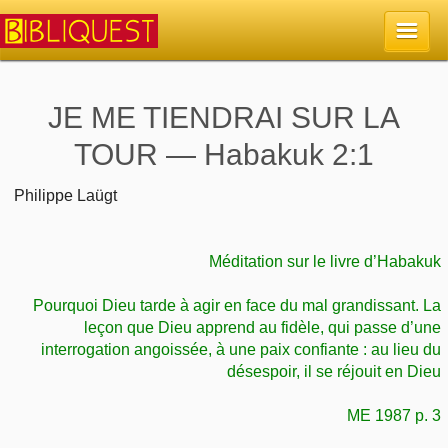
Accueil
JE ME TIENDRAI SUR LA
TOUR — Habakuk 2:1
La Bible
Philippe Laügt
Retour à l'accueil
Sujets
Quoi de neuf sur Bibliquest
Méditation sur le livre d’Habakuk
Lisez la Bible
Commentaires
Pourquoi Dieu tarde à agir en face du mal grandissant. La
Sujets d'actualité
Écoutez la Bible
Tous les sujets
leçon que Dieu apprend au fidèle, qui passe d’une
Recherche
interrogation angoissée, à une paix confiante : au lieu du
Librairies, éditeurs
Rechercher (concordance)
désespoir, il se réjouit en Dieu
Dieu
Études et commentaires par passage
En bref
Autres sites chrétiens
ME 1987 p. 3
Au sujet de la Bible
La Bible
Personnages bibliques
Rechercher dans le site