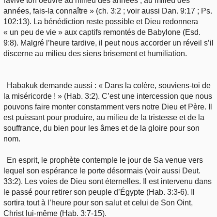
ravive ton oeuvre au milieu des années ; au milieu des
années, fais-la connaître » (ch. 3:2 ; voir aussi Dan. 9:17 ; Ps.
102:13). La bénédiction reste possible et Dieu redonnera
« un peu de vie » aux captifs remontés de Babylone (Esd.
9:8). Malgré l’heure tardive, il peut nous accorder un réveil s’il
discerne au milieu des siens brisement et humiliation.
Habakuk demande aussi : « Dans la colère, souviens-toi de
la miséricorde ! » (Hab. 3:2). C’est une intercession que nous
pouvons faire monter constamment vers notre Dieu et Père. Il
est puissant pour produire, au milieu de la tristesse et de la
souffrance, du bien pour les âmes et de la gloire pour son
nom.
En esprit, le prophète contemple le jour de Sa venue vers
lequel son espérance le porte désormais (voir aussi Deut.
33:2). Les voies de Dieu sont éternelles. Il est intervenu dans
le passé pour retirer son peuple d’Égypte (Hab. 3:3-6). Il
sortira tout à l’heure pour son salut et celui de Son Oint,
Christ lui-même (Hab. 3:7-15).