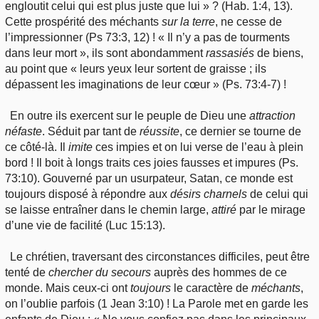
engloutit celui qui est plus juste que lui » ? (Hab. 1:4, 13).
Cette prospérité des méchants
sur
la terre
, ne cesse de
l’impressionner (Ps 73:3, 12) ! « Il n’y a pas de tourments
dans leur mort », ils sont abondamment
rassasiés
de biens,
au point que « leurs yeux leur sortent de graisse ; ils
dépassent les imaginations de leur cœur » (Ps. 73:4-7) !
En outre ils exercent sur le peuple de Dieu une
attraction
néfaste
. Séduit par tant de
réussite
, ce dernier se tourne de
ce côté-là. Il
imite
ces impies et on lui verse de l’eau à plein
bord ! Il boit à longs traits ces joies fausses et impures (Ps.
73:10). Gouverné par un usurpateur, Satan, ce monde est
toujours disposé à répondre aux
désirs
charnels
de celui qui
se laisse entraîner dans le chemin large,
attiré
par le mirage
d’une vie de facilité (Luc 15:13).
Le chrétien, traversant des circonstances difficiles, peut être
tenté de
chercher
du secours
auprès des hommes de ce
monde. Mais ceux-ci ont
toujours
le caractère de
méchants
,
on l’oublie parfois (1 Jean 3:10) ! La Parole met en garde les