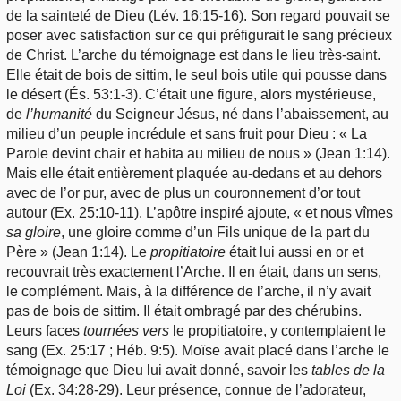
de la sainteté de Dieu (Lév. 16:15-16). Son regard pouvait se
poser avec satisfaction sur ce qui préfigurait le sang précieux
de Christ. L’arche du témoignage est dans le lieu très-saint.
Elle était de bois de sittim, le seul bois utile qui pousse dans
le désert (És. 53:1-3). C’était une figure, alors mystérieuse,
de
l’humanité
du Seigneur Jésus, né dans l’abaissement, au
milieu d’un peuple incrédule et sans fruit pour Dieu : « La
Parole devint chair et habita au milieu de nous » (Jean 1:14).
Mais elle était entièrement plaquée au-dedans et au dehors
avec de l’or pur, avec de plus un couronnement d’or tout
autour (Ex. 25:10-11). L’apôtre inspiré ajoute, « et nous vîmes
sa
gloire
, une gloire comme d’un Fils unique de la part du
Père » (Jean 1:14). Le
propitiatoire
était lui aussi en or et
recouvrait très exactement l’Arche. Il en était, dans un sens,
le complément. Mais, à la différence de l’arche, il n’y avait
pas de bois de sittim. Il était ombragé par des chérubins.
Leurs faces
tournées
vers
le propitiatoire, y contemplaient le
sang (Ex. 25:17 ; Héb. 9:5). Moïse avait placé dans l’arche le
témoignage que Dieu lui avait donné, savoir les
tables
de la
Loi
(Ex. 34:28-29). Leur présence, connue de l’adorateur,