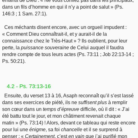
enfants de Dieu : « Ne vous confiez pas dans les principaux,
dans un fils d’homme en qui il n’y a point de salut » (Ps.
146:3 ; 1 Sam. 27:1).
Ces méchants disent encore, avec un orgueil impudent :
« Comment Dieu connaîtrait-il, et y aurait-il de la
connaissance chez le Très-Haut » ? Ils oublient, pour leur
perte, la
puissance
souveraine
de Celui auquel il faudra
rendre compte de tous leurs actes (Ps. 73:11 ; Job 22:13-14 ;
Ps. 50:21).
4.2 - Ps. 73:13-16
Ensuite, du verset 13 à 16, Asaph reconnaît qu’il s’est lassé
dans ses exercices de piété, ils ne
suffisent
plus
à remplir
son cœur dans un
temps
d’épreuve
difficile, où il dit : « J’ai
été battu tout le jour, et mon châtiment revenait chaque
matin » (Ps. 73:14) ! Alors, devant ce tableau qui reste encore
pour lui une
énigme
, sa foi
chancelle
et il se surprend à
penser : «
Certainement
, c’est
en
vain
que j’ai purifié mon