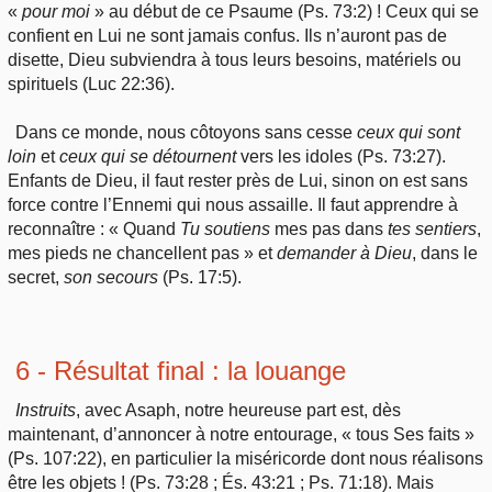
«
pour
moi
» au début de ce Psaume (Ps. 73:2) ! Ceux qui se
confient en Lui ne sont jamais confus. Ils n’auront pas de
disette, Dieu subviendra à tous leurs besoins, matériels ou
spirituels (Luc 22:36).
Dans ce monde, nous côtoyons sans cesse
ceux
qui sont
loin
et
ceux
qui se détournent
vers les idoles (Ps. 73:27).
Enfants de Dieu, il faut rester près de Lui, sinon on est sans
force contre l’Ennemi qui nous assaille. Il faut apprendre à
reconnaître : « Quand
Tu
soutiens
mes pas dans
tes
sentiers
,
mes pieds ne chancellent pas » et
demander à Dieu
, dans le
secret,
son
secours
(Ps. 17:5).
6 - Résultat final : la louange
Instruits
, avec Asaph, notre heureuse part est, dès
maintenant, d’annoncer à notre entourage, « tous Ses faits »
(Ps. 107:22), en particulier la miséricorde dont nous réalisons
être les objets ! (Ps. 73:28 ; És. 43:21 ; Ps. 71:18). Mais