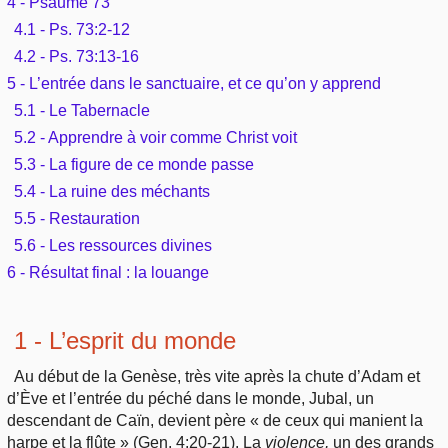
4 - Psaume 73
Outils
Études et commentaires par passage
4.1 - Ps. 73:2-12
L'Évangile, le Salut
Édification
Sujets de A à Z
4.2 - Ps. 73:13-16
Sommaires
Paramètres
Versets Classés
Mort, résurrection
5 - L’entrée dans le sanctuaire, et ce qu’on y apprend
Commentaires journaliers
Ouvrages de A à Z
Aperçus Livres de la Bible
5.1 - Le Tabernacle
Lecture Journalière
L'Église, l'Assemblée
5.2 - Apprendre à voir comme Christ voit
COURS Bibliques - GUIDES de lecture
Auteurs de A à Z
Autres FAQ
5.3 - La figure de ce monde passe
Prophétie
5.4 - La ruine des méchants
Pour débuter
Rechercher dans la Bible
5.5 - Restauration
Sanctification
5.6 - Les ressources divines
Études et commentaires par passage
6 - Résultat final : la louange
Vie pratique
Dictionnaires bibliques
Mariage, famille
1 - L’esprit du monde
Au début de la Genèse, très vite après la chute d’Adam et
Sujets de A à Z
d’Ève et l’entrée du péché dans le monde, Jubal, un
descendant de Caïn, devient père « de ceux qui manient la
harpe et la flûte » (Gen. 4:20-21). La
violence,
un des grands