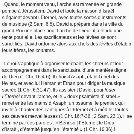
Quand, le moment venu, l’arche est ramenée en grande
pompe à Jérusalem, David et toute la maison d’Israël
s’égaient devant l’Éternel, avec toutes sortes d’instruments
de musique (2 Sam. 6:5). David a préparé dans la ville du
grand Roi une place pour l’arche de Dieu : il a tendu une
tente pour elle. Les sacrificateurs et les lévites se sont
sanctifiés. David ordonne alors aux chefs des
lévites
d’établir
leurs frères, les
chantres
.
Le roi s’applique à organiser le chant, les chœurs et leur
accompagnement dans le sanctuaire, d’une manière digne
de Dieu (1 Chr. 16:4-6). Il choisit Asaph, établit chef des
lévites, et avec lui Heman et Ethan pour diriger la musique
sacrée (1 Chr. 6:31-47). Ils assistent David, pour
louer
l’Éternel
devant l’arche, et le « doux psalmiste d’Israël »
remet entre les mains d’Asaph, un psaume, le premier, qui
invite à chanter des cantiques à l’Éternel et à méditer toutes
ses œuvres merveilleuses (1 Chr. 16:7-36 ; 2 Sam. 23:1). Il se
termine par ces paroles : « Béni soit l’Éternel, le Dieu
d’Israël, d’éternité jusqu’en l’éternité » (1 Chr. 16:36) !