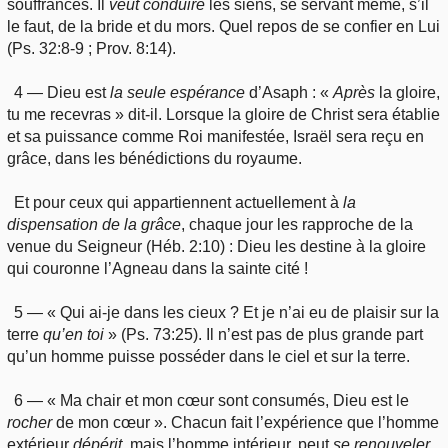
souffrances. Il
veut
conduire
les siens, se servant même, s’il
le faut, de la bride et du mors. Quel repos de se confier en Lui
(Ps. 32:8-9 ; Prov. 8:14).
4 — Dieu est
la seule espérance
d’Asaph : «
Après
la gloire,
tu me recevras » dit-il. Lorsque la gloire de Christ sera établie
et sa puissance comme Roi manifestée, Israël sera reçu en
grâce, dans les bénédictions du royaume.
Et pour ceux qui appartiennent actuellement à
la
dispensation de
la grâce
, chaque jour les rapproche de la
venue du Seigneur (Héb. 2:10) : Dieu les destine à la gloire
qui couronne l’Agneau dans la sainte cité !
5 — « Qui ai-je dans les cieux ? Et je n’ai eu de plaisir sur la
terre
qu’en
toi
» (Ps. 73:25). Il n’est pas de plus grande part
qu’un homme puisse posséder dans le ciel et sur la terre.
6 — « Ma chair et mon cœur sont consumés, Dieu est le
rocher
de mon cœur ». Chacun fait l’expérience que l’homme
extérieur
dépérit
, mais l’homme intérieur, peut
se
renouveler