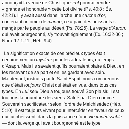
annonçait la venue de Christ, qui
seul
pourrait rendre
« grande et honorable » cette Loi divine (Ps. 40:8 ; És.
42:21). Il y avait aussi dans l’arche une
cruche
d’or
,
contenant un omer de
manne
, ce « pain des puissants »
mangé par le peuple au désert (Ps. 78:25). La
verge
d’Aaron
,
qui avait bourgeonné, s’y trouvait également (Ex. 16:32-36 ;
Nom. 17:1-11 ; Héb. 9:4).
La signification exacte de ces précieux types était
certainement un
mystère
pour les adorateurs, du temps
d’Asaph. Mais ils savaient qu’ils pourraient plaire à Dieu, en
les recevant de sa part et en les gardant avec soin.
Maintenant, instruits par le Saint Esprit, nous comprenons
que c’était
toujours
Christ qui était en vue, dans tous ces
types. En
Lui
seul
Dieu a toujours trouvé Son plaisir. Il est
toujours la nourriture des siens. Salué par Dieu comme
Souverain sacrificateur selon l’ordre de Melchisédec (Héb.
5:10), il est toujours vivant pour intercéder en faveur de ceux
qui lui obéissent, dans la puissance d’une
vie
impérissable
— dont la verge qui avait bourgeonné est le type.