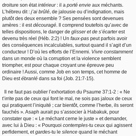
droiture son état
intérieur
: il a
porté
envie
aux méchants.
L’hébreu dit :
j’ai
brûlé
, de jalousie ou d’indignation, mais
plutôt des deux ensemble ? Ses pensées sont devenues
amères : il est
découragé
. Il comprend toutefois qu’avec de
telles dispositions, le danger de
glisser et de s’écarter
est
devenu très réel (Héb. 2:2) ! Un
faux
-pas
peut parfois avoir
des conséquences incalculables, surtout quand il s’agit d’un
conducteur ! D’où les efforts de l’Ennemi.
Vivre
constamment
dans un monde où la corruption et la violence semblent
triompher, est pour chaque croyant une épreuve peu
ordinaire ! Aussi, comme Job en son temps, cet homme de
Dieu est
ébranlé
dans sa foi (Job. 21:7-15).
Il ne faut pas oublier l’exhortation du Psaume 37:1-2 : « Ne
t’irrite pas de ceux qui font le mal, ne sois pas jaloux de ceux
qui pratiquent l’iniquité ; car bientôt, comme l’herbe, ils seront
fauchés ». Asaph aurait pu s’associer à Habakuk, pour
constater que : « Le méchant cerne le juste » et demander,
avec lui à Dieu : « Pourquoi
contemples
-tu ceux qui agissent
perfidement, et
gardes
-tu le
silence
quand le méchant