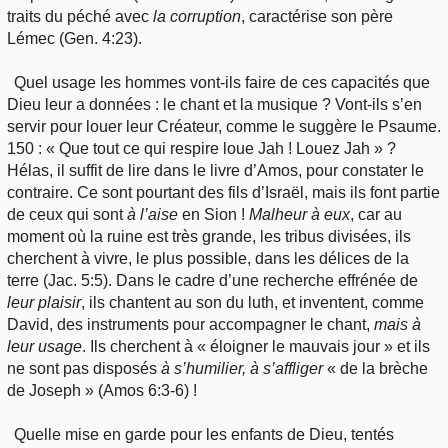
traits du péché avec
la corruption
, caractérise son père
Lémec (Gen. 4:23).
Quel usage les hommes vont-ils faire de ces capacités que
Dieu leur a données : le chant et la musique ? Vont-ils s’en
servir pour louer leur Créateur, comme le suggère le Psaume.
150 : « Que tout ce qui respire loue Jah ! Louez Jah » ?
Hélas, il suffit de lire dans le livre d’Amos, pour constater le
contraire. Ce sont pourtant des fils d’Israël, mais ils font partie
de ceux qui sont
à
l’aise
en Sion !
Malheur
à eux
, car au
moment où la ruine est très grande, les tribus divisées, ils
cherchent à vivre, le plus possible, dans les délices de la
terre (Jac. 5:5). Dans le cadre d’une recherche effrénée de
leur
plaisir
, ils chantent au son du luth, et inventent, comme
David, des instruments pour accompagner le chant,
mais
à
leur usage
. Ils cherchent à « éloigner le mauvais jour » et ils
ne sont pas disposés
à
s’humilier, à s’affliger
« de la brèche
de Joseph » (Amos 6:3-6) !
Quelle mise en garde pour les enfants de Dieu, tentés