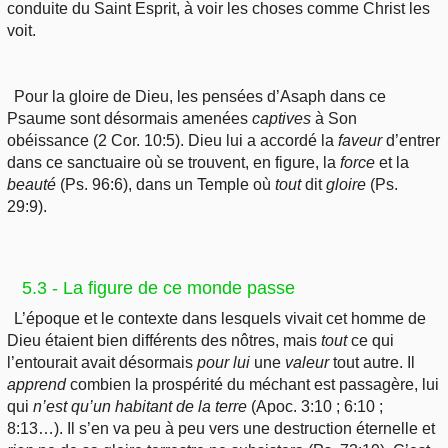
conduite du Saint Esprit, à voir les choses comme Christ les
voit.
Pour la gloire de Dieu, les pensées d’Asaph dans ce
Psaume sont désormais amenées
captives
à Son
obéissance (2 Cor. 10:5). Dieu lui a accordé la
faveur
d’entrer
dans ce sanctuaire où se trouvent, en figure, la
force
et la
beauté
(Ps. 96:6), dans un Temple où
tout
dit
gloire
(Ps.
29:9).
5.3 - La figure de ce monde passe
L’époque et le contexte dans lesquels vivait cet homme de
Dieu étaient bien différents des nôtres, mais
tout
ce qui
l’entourait avait désormais
pour
lui
une
valeur
tout autre. Il
apprend
combien la prospérité du méchant est passagère, lui
qui
n’est
qu’un habitant de la terre
(Apoc. 3:10 ; 6:10 ;
8:13…). Il s’en va peu à peu vers une destruction éternelle et