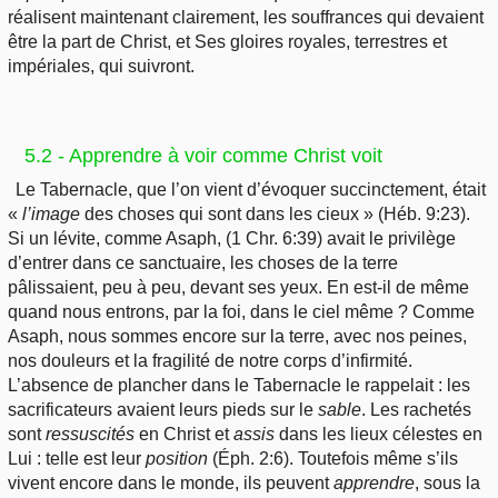
réalisent maintenant clairement, les souffrances qui devaient
être la part de Christ, et Ses gloires royales, terrestres et
impériales, qui suivront.
5.2 - Apprendre à voir comme Christ voit
Le Tabernacle, que l’on vient d’évoquer succinctement, était
«
l’image
des choses qui sont dans les cieux » (Héb. 9:23).
Si un lévite, comme Asaph, (1 Chr. 6:39) avait le privilège
d’entrer dans ce sanctuaire, les choses de la terre
pâlissaient, peu à peu, devant ses yeux. En est-il de même
quand nous entrons, par la foi, dans le ciel même ? Comme
Asaph, nous sommes encore sur la terre, avec nos peines,
nos douleurs et la fragilité de notre corps d’infirmité.
L’absence de plancher dans le Tabernacle le rappelait : les
sacrificateurs avaient leurs pieds sur le
sable
. Les rachetés
sont
ressuscités
en Christ et
assis
dans les lieux célestes en
Lui : telle est leur
position
(Éph. 2:6). Toutefois même s’ils
vivent encore dans le monde, ils peuvent
apprendre
, sous la