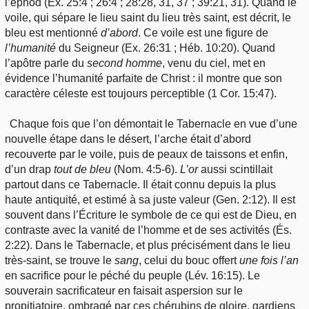
l’éphod (Ex. 25:4 ; 26:4 ; 28:28, 31, 37 ; 39:21, 31). Quand le
voile, qui sépare le lieu saint du lieu très saint, est décrit, le
bleu est mentionné
d’abord
. Ce voile est une figure de
l’humanité
du Seigneur (Ex. 26:31 ; Héb. 10:20). Quand
l’apôtre parle du
second
homme
, venu du ciel, met en
évidence l’humanité parfaite de Christ : il montre que son
caractère céleste est toujours perceptible (1 Cor. 15:47).
Chaque fois que l’on démontait le Tabernacle en vue d’une
nouvelle étape dans le désert, l’arche était d’abord
recouverte par le voile, puis de peaux de taissons et enfin,
d’un drap
tout
de bleu
(Nom. 4:5-6).
L’or
aussi scintillait
partout dans ce Tabernacle. Il était connu depuis la plus
haute antiquité, et estimé à sa juste valeur (Gen. 2:12). Il est
souvent dans l’Écriture le symbole de ce qui est de Dieu, en
contraste avec la vanité de l’homme et de ses activités (És.
2:22). Dans le Tabernacle, et plus précisément dans le lieu
très-saint, se trouve le
sang
, celui du bouc offert
une
fois l’an
en sacrifice pour le péché du peuple (Lév. 16:15). Le
souverain sacrificateur en faisait aspersion sur le
propitiatoire, ombragé par ces chérubins de gloire, gardiens