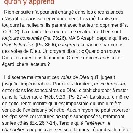
qu’on y apprend
Rien ensuite n’a pourtant changé dans les circonstances
d’Asaph et dans son environnement. Les méchants sont
toujours là, railleurs. Ils parlent avec hauteur d’opprimer (Ps.
73:8:12). La chair et le cœur de ce serviteur de Dieu sont
toujours
consumés
(Ps. 73:26). MAIS Asaph, depuis qu’il est
dans
la lumière
(Ps. 36:6),
comprend
la parfaite harmonie
des voies de Dieu. Un croyant disait : « Quand on trouve
Dieu, les questions tombent ». Où en sommes-
nous
à cet
égard, chers lecteurs ?
Il discerne maintenant
ces
voies de Dieu
qu’il jugeait
jusqu’ici impénétrables. Pour cet adorateur,
en
ce temps-là
,
entrer dans les sanctuaires de Dieu, c’était chercher à rester
dans le Tabernacle (Héb. 9:23 ; Ps. 27:4). La structure même
de cette Tente montre qu’il est impossible qu’une lumière
venue de l’extérieur y pénètre. Aucun rayon ne peut traverser
les épaisses couvertures de tapis superposées, retombant
sur les côtés (Ex. 26:7-14). Tandis qu’
à
l’intérieur
, le
chandelier
d’or
pur, avec ses sept lampes, répand sa lumière