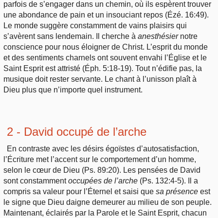
parfois de s’engager dans un chemin, où ils espèrent trouver
une abondance de pain et un insouciant repos (Ézé. 16:49).
Le monde suggère constamment de vains plaisirs qui
s’avèrent sans lendemain. Il cherche à
anesthésier
notre
conscience pour nous éloigner de Christ. L’esprit du monde
et des sentiments charnels ont souvent envahi l’Église et le
Saint Esprit est attristé (Éph. 5:18-19). Tout n’édifie pas, la
musique doit rester servante. Le chant à l’unisson plaît à
Dieu plus que n’importe quel instrument.
2 - David occupé de l’arche
En contraste avec les désirs égoïstes d’autosatisfaction,
l’Écriture met l’accent sur le comportement d’un homme,
selon le cœur de Dieu (Ps. 89:20). Les pensées de David
sont constamment
occupées
de l’arche
(Ps. 132:4-5). Il a
compris sa valeur pour l’Éternel et saisi que
sa
présence
est
le signe que Dieu daigne demeurer au milieu de son peuple.
Maintenant, éclairés par la Parole et le Saint Esprit, chacun