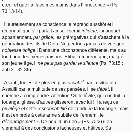
cœur et que j’ai lavé mes mains dans l’innocence » (Ps.
73:13-14).
Heureusement sa conscience le reprend aussitôt et il
reconnaît que s’il parlait ainsi, il serait
infidèle
, lui auquel
appartiennent,
par
grâce
, les prérogatives qui s’attachent à la
génération des fils de Dieu. Ne perdons jamais de vue que
noblesse
oblige
! Dans une circonstance différente, mais au
fond pour les mêmes raisons, Élihu comprend que, malgré
son jeune âge, il
ne
peut pas garder le silence
(Ps. 73:15 ;
Job 31:32-36).
Asaph, lui, est de plus en plus
accablé
par la situation.
Assailli par la multitude de ses pensées, il se
débat
, il
cherche à comprendre. Attention ! Si le lévite, qui conduit la
louange, glisse, d’autres glisseront
avec
lui ! Il a reçu ce
privilège
et cette
responsabilité
de conduire la louange, mais
il est en proie à cette arme subtile de l’ennemi, le
découragement
. « De peu, d’un rien » (Ps. 73:2) il en
viendrait à des conclusions fâcheuses et hâtives. Sa