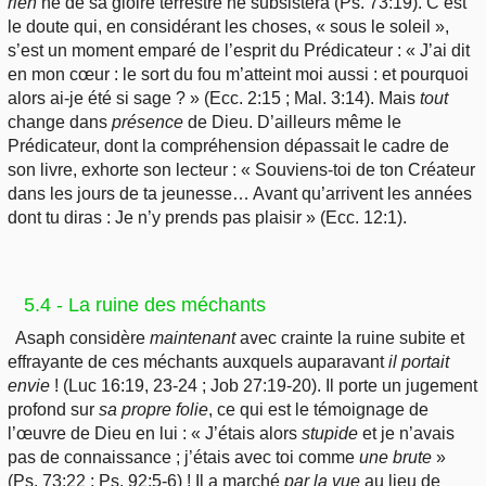
rien
ne de sa gloire terrestre ne subsistera (Ps. 73:19). C’est
le doute qui, en considérant les choses, « sous le soleil »,
s’est un moment emparé de l’esprit du Prédicateur : « J’ai dit
en mon cœur : le sort du fou m’atteint moi aussi : et pourquoi
alors ai-je été si sage ? » (Ecc. 2:15 ; Mal. 3:14). Mais
tout
change dans
présence
de Dieu. D’ailleurs même le
Prédicateur, dont la compréhension dépassait le cadre de
son livre, exhorte son lecteur : « Souviens-toi de ton Créateur
dans les jours de ta jeunesse… Avant qu’arrivent les années
dont tu diras : Je n’y prends pas plaisir » (Ecc. 12:1).
5.4 - La ruine des méchants
Asaph considère
maintenant
avec crainte la ruine subite et
effrayante de ces méchants auxquels auparavant
il
portait
envie
! (Luc 16:19, 23-24 ; Job 27:19-20). Il porte un jugement
profond sur
sa
propre folie
, ce qui est le témoignage de
l’œuvre de Dieu en lui : « J’étais alors
stupide
et je n’avais
pas de connaissance ; j’étais avec toi comme
une
brute
»
(Ps. 73:22 ; Ps. 92:5-6) ! Il a marché
par
la vue
au lieu de