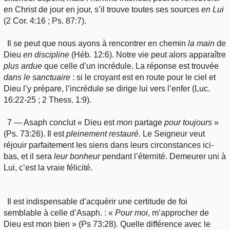
en Christ de jour en jour, s’il trouve toutes ses sources
en
Lui
(2 Cor. 4:16 ; Ps. 87:7).
Il se peut que nous ayons à rencontrer en chemin
la
main
de
Dieu
en
discipline
(Héb. 12:6). Notre vie peut alors apparaître
plus
ardue
que celle d’un incrédule. La réponse est trouvée
dans
le sanctuaire
: si le croyant est en route pour le ciel et
Dieu l’y prépare, l’incrédule se dirige lui vers l’enfer (Luc.
16:22-25 ; 2 Thess. 1:9).
7 — Asaph conclut « Dieu est
mon
partage
pour
toujours
»
(Ps. 73:26). Il est
pleinement
restauré
. Le Seigneur veut
réjouir parfaitement les siens dans leurs circonstances ici-
bas, et il sera
leur
bonheur
pendant l’éternité. Demeurer uni à
Lui, c’est la vraie félicité.
Il est indispensable d’acquérir une certitude de foi
semblable à celle d’Asaph. : «
Pour
moi
, m’approcher de
Dieu est mon bien » (Ps 73:28). Quelle différence avec le