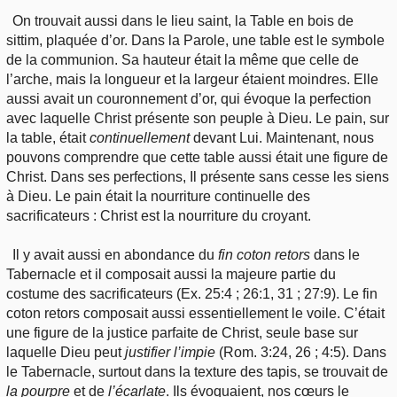
On trouvait aussi dans le lieu saint, la Table en bois de
sittim, plaquée d’or. Dans la Parole, une table est le symbole
de la communion. Sa hauteur était la même que celle de
l’arche, mais la longueur et la largeur étaient moindres. Elle
aussi avait un couronnement d’or, qui évoque la perfection
avec laquelle Christ présente son peuple à Dieu. Le pain, sur
la table, était
continuellement
devant Lui. Maintenant, nous
pouvons comprendre que cette table aussi était une figure de
Christ. Dans ses perfections, Il présente sans cesse les siens
à Dieu. Le pain était la nourriture continuelle des
sacrificateurs : Christ est la nourriture du croyant.
Il y avait aussi en abondance du
fin
coton retors
dans le
Tabernacle et il composait aussi la majeure partie du
costume des sacrificateurs (Ex. 25:4 ; 26:1, 31 ; 27:9). Le fin
coton retors composait aussi essentiellement le voile. C’était
une figure de la justice parfaite de Christ, seule base sur
laquelle Dieu peut
justifier
l’impie
(Rom. 3:24, 26 ; 4:5). Dans
le Tabernacle, surtout dans la texture des tapis, se trouvait de
la
pourpre
et de
l’écarlate
. Ils évoquaient, nos cœurs le