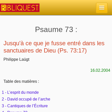
Accueil
Psaume 73 :
La Bible
Jusqu’à ce que je fusse entré dans les
sanctuaires de Dieu (Ps. 73:17)
Retour à l'accueil
Sujets
Philippe Laügt
Quoi de neuf sur Bibliquest
Lisez la Bible
Commentaires
16.02.2004
Sujets d'actualité
Écoutez la Bible
Tous les sujets
Table des matières :
Recherche
Librairies, éditeurs
Rechercher (concordance)
1 - L’esprit du monde
Dieu
Études et commentaires par passage
En bref
2 - David occupé de l’arche
Autres sites chrétiens
Au sujet de la Bible
3 - Cantiques de l’Écriture
La Bible
Personnages bibliques
Rechercher dans le site