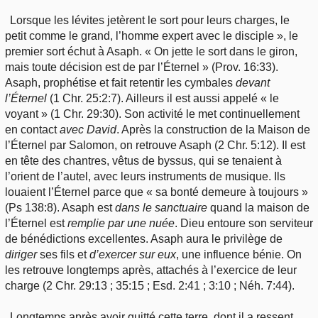
Lorsque les lévites jetèrent le sort pour leurs charges, le
petit comme le grand, l’homme expert avec le disciple », le
premier sort échut à Asaph. « On jette le sort dans le giron,
mais toute décision est de par l’Éternel » (Prov. 16:33).
Asaph, prophétise et fait retentir les cymbales
devant
l’Éternel
(1 Chr. 25:2:7). Ailleurs il est aussi appelé « le
voyant » (1 Chr. 29:30). Son activité le met continuellement
en contact
avec
David
. Après la construction de la Maison de
l’Éternel par Salomon, on retrouve Asaph (2 Chr. 5:12). Il est
en tête des chantres, vêtus de byssus, qui se tenaient à
l’orient de l’autel, avec leurs instruments de musique. Ils
louaient l’Éternel parce que « sa bonté demeure à toujours »
(Ps 138:8). Asaph est
dans
le sanctuaire
quand la maison de
l’Éternel est
remplie
par une nuée
. Dieu entoure son serviteur
de bénédictions excellentes. Asaph aura le privilège de
diriger
ses fils et
d’exercer
sur eux
, une influence bénie. On
les retrouve longtemps après, attachés à l’exercice de leur
charge (2 Chr. 29:13 ; 35:15 ; Esd. 2:41 ; 3:10 ; Néh. 7:44).
Longtemps après avoir quitté cette terre, dont il a ressent