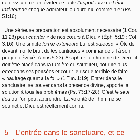
confession met en évidence toute
l’importance
de
l’état
intérieur
de chaque adorateur, aujourd’hui comme hier (Ps.
51:16) !
Une sérieuse préparation est absolument nécessaire (1 Cor.
11:28) pour
chanter
« de nos cœurs à Dieu » (Éph. 5:19 ; Col.
3:16). Une simple
forme
extérieure
Lui est
odieuse
. « Ôte de
devant moi le bruit de tes cantiques » commande t-il à son
peuple dévoyé (Amos 5:23). Asaph est un homme de Dieu : il
doit être placé dans la lumière du saint lieu, pour ne plus
errer
dans ses pensées et courir le risque terrible de faire
« naufrage quant à la foi » (1 Tim. 1:19). Entrer dans le
sanctuaire, se trouver dans la présence divine, apporte la
solution à tous les problèmes (Ps. 73:17-28). C’est
le
seul
lieu
où l’on peut apprendre. La volonté de l’homme se
soumet et Dieu est réellement connu.
5 - L’entrée dans le sanctuaire, et ce