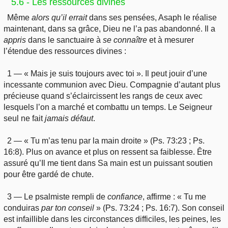
5.6 - Les ressources divines
Même
alors
qu’il errait
dans ses pensées, Asaph le réalise
maintenant, dans sa grâce, Dieu ne l’a pas abandonné. Il a
appris
dans le sanctuaire à
se
connaître
et à mesurer
l’étendue des ressources divines :
1 — « Mais je suis toujours avec toi ». Il peut jouir d’une
incessante communion avec Dieu. Compagnie d’autant plus
précieuse quand s’éclaircissent les rangs de ceux avec
lesquels l’on a marché et combattu un temps. Le Seigneur
seul ne fait
jamais
défaut
.
2 — « Tu m’as tenu par la main droite » (Ps. 73:23 ; Ps.
16:8). Plus on avance et plus on ressent sa faiblesse. Être
assuré qu’Il me tient dans Sa main est un puissant soutien
pour être gardé de chute.
3 — Le psalmiste rempli de
confiance
, affirme : « Tu me
conduiras
par
ton conseil
» (Ps. 73:24 ; Ps. 16:7). Son conseil
est infaillible dans les circonstances difficiles, les peines, les