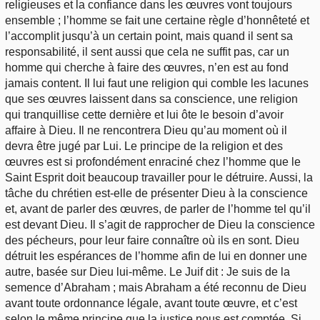
religieuses et la confiance dans les œuvres vont toujours
ensemble ; l’homme se fait une certaine règle d’honnêteté et
l’accomplit jusqu’à un certain point, mais quand il sent sa
responsabilité, il sent aussi que cela ne suffit pas, car un
homme qui cherche à faire des œuvres, n’en est au fond
jamais content. Il lui faut une religion qui comble les lacunes
que ses œuvres laissent dans sa conscience, une religion
qui tranquillise cette dernière et lui ôte le besoin d’avoir
affaire à Dieu. Il ne rencontrera Dieu qu’au moment où il
devra être jugé par Lui. Le principe de la religion et des
œuvres est si profondément enraciné chez l’homme que le
Saint Esprit doit beaucoup travailler pour le détruire. Aussi, la
tâche du chrétien est-elle de présenter Dieu à la conscience
et, avant de parler des œuvres, de parler de l’homme tel qu’il
est devant Dieu. Il s’agit de rapprocher de Dieu la conscience
des pécheurs, pour leur faire connaître où ils en sont. Dieu
détruit les espérances de l’homme afin de lui en donner une
autre, basée sur Dieu lui-même. Le Juif dit : Je suis de la
semence d’Abraham ; mais Abraham a été reconnu de Dieu
avant toute ordonnance légale, avant toute œuvre, et c’est
selon le même principe que la justice nous est comptée. Si