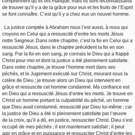
comprennent qu’ils ont manqué, mais ils sont reconnaissants
de trouver qu’il y a de la grâce pour eux et les fruits de l’Esprit
se font connaître. C’est qu’il y a chez eux un nouvel homme.
La justice comptée à Abraham nous l’est aussi, à nous qui
croyons en Celui qui a ressuscité d’entre les morts Jésus
notre Seigneur. Dans notre chapitre, c’est la foi en Celui qui a
ressuscité Jésus, dans le chapitre précédent la foi en son
sang. Par la foi en son sang, je connais le Dieu qui a frappé
Christ pour moi et dont la justice a été pleinement satisfaite.
Dans notre chapitre, je trouve l’homme mort dans ses
péchés, et le Jugement exécuté sur Christ, mourant sous la
colère de Dieu ; je trouve alors un Dieu qui intervient en
grâce et ressuscite cet homme condamné. Ma confiance est
en Dieu qui a ressuscité Jésus d’entre les morts. Je trouve en
Christ un homme portant la culpabilité du péché, un homme
que Dieu avait condamné, ressuscité par Dieu lui-même ; car
la justice de Dieu a été si pleinement satisfaite par l’œuvre
de la croix, qu’il a dû, en justice, ressusciter Christ. Dieu s’est
occupé de mes péchés ; il est maintenant satisfait ; il peut
agir en grâce et en puissance et ressusciter Christ d’entre les