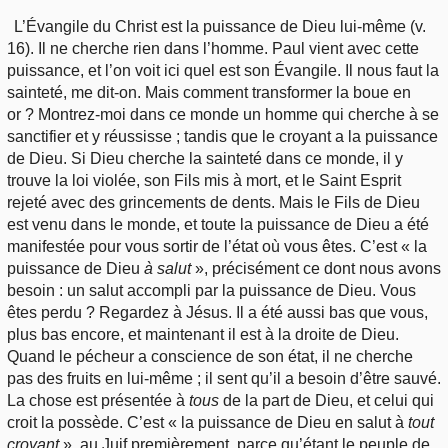
L’Évangile du Christ est la puissance de Dieu lui-même (v.
16). Il ne cherche rien dans l’homme. Paul vient avec cette
puissance, et l’on voit ici quel est son Évangile. Il nous faut la
sainteté, me dit-on. Mais comment transformer la boue en
or ? Montrez-moi dans ce monde un homme qui cherche à se
sanctifier et y réussisse ; tandis que le croyant a la puissance
de Dieu. Si Dieu cherche la sainteté dans ce monde, il y
trouve la loi violée, son Fils mis à mort, et le Saint Esprit
rejeté avec des grincements de dents. Mais le Fils de Dieu
est venu dans le monde, et toute la puissance de Dieu a été
manifestée pour vous sortir de l’état où vous êtes. C’est « la
puissance de Dieu
à salut
», précisément ce dont nous avons
besoin : un salut accompli par la puissance de Dieu. Vous
êtes perdu ? Regardez à Jésus. Il a été aussi bas que vous,
plus bas encore, et maintenant il est à la droite de Dieu.
Quand le pécheur a conscience de son état, il ne cherche
pas des fruits en lui-même ; il sent qu’il a besoin d’être sauvé.
La chose est présentée à
tous
de la part de Dieu, et celui qui
croit la possède. C’est « la puissance de Dieu en salut à
tout
croyant
», au Juif premièrement, parce qu’étant le peuple de