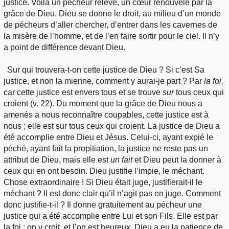
justice. Voilà un pécheur relevé, un cœur renouvelé par la
grâce de Dieu. Dieu se donne le droit, au milieu d’un monde
de pécheurs d’aller chercher, d’entrer dans les cavernes de
la misère de l’homme, et de l’en faire sortir pour le ciel. Il n’y
a point de différence devant Dieu.
Sur qui trouvera-t-on cette justice de Dieu ? Si c’est Sa
justice, et non la mienne, comment y aurai-je part ? Par
la foi,
car cette justice est envers tous et se trouve
sur
tous ceux qui
croient (v. 22). Du moment que la grâce de Dieu nous a
amenés a nous reconnaître coupables, cette justice est à
nous ; elle est sur tous ceux qui croient. La justice de Dieu a
été accomplie entre Dieu et Jésus. Celui-ci, ayant expié le
péché, ayant fait la propitiation, la justice ne reste pas un
attribut de Dieu, mais elle est
un fait
et Dieu peut la donner à
ceux qui en ont besoin. Dieu justifie l’impie, le méchant.
Chose extraordinaire ! Si Dieu était juge, justifierait-il le
méchant ? Il est donc clair qu’il n’agit pas en juge. Comment
donc justifie-t-il ? Il donne gratuitement au pécheur une
justice qui a été accomplie entre Lui et son Fils. Elle est par
la foi : on y croit, et l’on est heureux. Dieu a eu la patience de