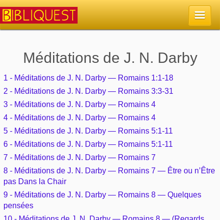
Accueil
Méditations de J. N. Darby
La Bible
1 - Méditations de J. N. Darby — Romains 1:1-18
2 - Méditations de J. N. Darby — Romains 3:3-31
Retour à l'accueil
Sujets
3 - Méditations de J. N. Darby — Romains 4
4 - Méditations de J. N. Darby — Romains 4
Quoi de neuf sur Bibliquest
Lisez la Bible
5 - Méditations de J. N. Darby — Romains 5:1-11
Commentaires
6 - Méditations de J. N. Darby — Romains 5:1-11
Sujets d'actualité
Écoutez la Bible
7 - Méditations de J. N. Darby — Romains 7
Tous les sujets
Recherche
8 - Méditations de J. N. Darby — Romains 7 — Être ou n’Être
Librairies, éditeurs
Rechercher (concordance)
pas Dans la Chair
Dieu
Études et commentaires par passage
En bref
9 - Méditations de J. N. Darby — Romains 8 — Quelques
Autres sites chrétiens
Au sujet de la Bible
pensées
La Bible
Personnages bibliques
Rechercher dans le site
10 - Méditations de J. N. Darby — Romains 8 — (Regards