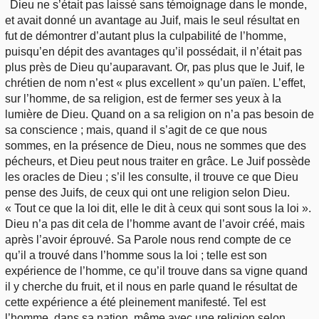
Dieu ne s’était pas laissé sans témoignage dans le monde,
et avait donné un avantage au Juif, mais le seul résultat en
fut de démontrer d’autant plus la culpabilité de l’homme,
puisqu’en dépit des avantages qu’il possédait, il n’était pas
plus près de Dieu qu’auparavant. Or, pas plus que le Juif, le
chrétien de nom n’est « plus excellent » qu’un païen. L’effet,
sur l’homme, de sa religion, est de fermer ses yeux à la
lumière de Dieu. Quand on a sa religion on n’a pas besoin de
sa conscience ; mais, quand il s’agit de ce que nous
sommes, en la présence de Dieu, nous ne sommes que des
pécheurs, et Dieu peut nous traiter en grâce. Le Juif possède
les oracles de Dieu ; s’il les consulte, il trouve ce que Dieu
pense des Juifs, de ceux qui ont une religion selon Dieu.
« Tout ce que la loi dit, elle le dit à ceux qui sont sous la loi ».
Dieu n’a pas dit cela de l’homme avant de l’avoir créé, mais
après l’avoir éprouvé. Sa Parole nous rend compte de ce
qu’il a trouvé dans l’homme sous la loi ; telle est son
expérience de l’homme, ce qu’il trouve dans sa vigne quand
il y cherche du fruit, et il nous en parle quand le résultat de
cette expérience a été pleinement manifesté. Tel est
l’homme, dans sa nation, même avec une religion selon