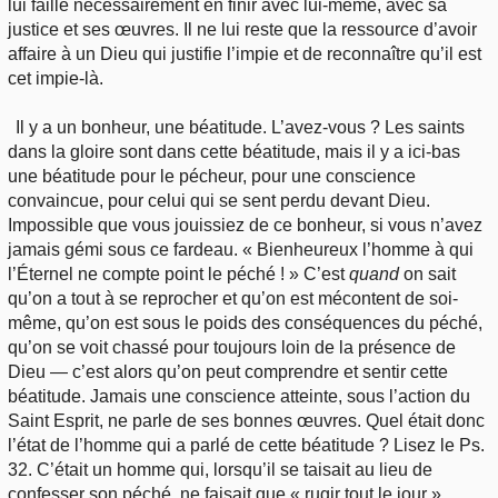
lui faille nécessairement en finir avec lui-même, avec sa
justice et ses œuvres. Il ne lui reste que la ressource d’avoir
affaire à un Dieu qui justifie l’impie et de reconnaître qu’il est
cet impie-là.
Il y a un bonheur, une béatitude. L’avez-vous ? Les saints
dans la gloire sont dans cette béatitude, mais il y a ici-bas
une béatitude pour le pécheur, pour une conscience
convaincue, pour celui qui se sent perdu devant Dieu.
Impossible que vous jouissiez de ce bonheur, si vous n’avez
jamais gémi sous ce fardeau. « Bienheureux l’homme à qui
l’Éternel ne compte point le péché ! » C’est
quand
on sait
qu’on a tout à se reprocher et qu’on est mécontent de soi-
même, qu’on est sous le poids des conséquences du péché,
qu’on se voit chassé pour toujours loin de la présence de
Dieu — c’est alors qu’on peut comprendre et sentir cette
béatitude. Jamais une conscience atteinte, sous l’action du
Saint Esprit, ne parle de ses bonnes œuvres. Quel était donc
l’état de l’homme qui a parlé de cette béatitude ? Lisez le Ps.
32. C’était un homme qui, lorsqu’il se taisait au lieu de
confesser son péché, ne faisait que « rugir tout le jour »,