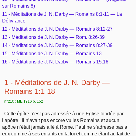
Outils
sur Romains 8)
Études et commentaires par passage
L'Évangile, le Salut
Édification
11 - Méditations de J. N. Darby — Romains 8:1-11 — La
Sujets de A à Z
Sommaires
Paramètres
Délivrance
Versets Classés
Mort, résurrection
Commentaires journaliers
12 - Méditations de J. N. Darby — Romains 8:12-27
Ouvrages de A à Z
Aperçus Livres de la Bible
13 - Méditations de J. N. Darby — Rom. 8:26-39
Lecture Journalière
L'Église, l'Assemblée
COURS Bibliques - GUIDES de lecture
14 - Méditations de J. N. Darby — Romains 8:27-39
Auteurs de A à Z
Autres FAQ
15 - Méditations de J. N. Darby — Romains 13
Prophétie
Pour débuter
Rechercher dans la Bible
16 - Méditations de J. N. Darby — Romains 15:16
Sanctification
Études et commentaires par passage
1 - Méditations de J. N. Darby —
Vie pratique
Romains 1:1-18
Dictionnaires bibliques
n°210 : ME 1916 p. 152
Mariage, famille
Cette épître n’est pas adressée à une Église fondée par
Sujets de A à Z
l’apôtre ; il n’avait pas encore vu les Romains et aucun
apôtre n’était jamais allé à Rome. Paul ne s’adresse pas à
eux comme à ses enfants en la foi et comme étant au fait de