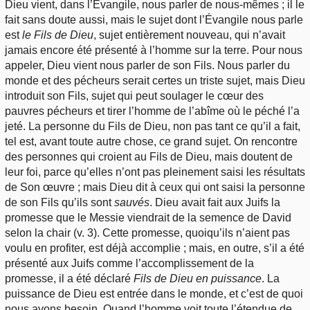
Dieu vient, dans l’Évangile, nous parler de nous-mêmes ; il le
fait sans doute aussi, mais le sujet dont l’Évangile nous parle
est
le Fils de
Dieu
, sujet entièrement nouveau, qui n’avait
jamais encore été présenté à l’homme sur la terre. Pour nous
appeler, Dieu vient nous parler de son Fils. Nous parler du
monde et des pécheurs serait certes un triste sujet, mais Dieu
introduit son Fils, sujet qui peut soulager le cœur des
pauvres pécheurs et tirer l’homme de l’abîme où le péché l’a
jeté. La personne du Fils de Dieu, non pas tant ce qu’il a fait,
tel est, avant toute autre chose, ce grand sujet. On rencontre
des personnes qui croient au Fils de Dieu, mais doutent de
leur foi, parce qu’elles n’ont pas pleinement saisi les résultats
de Son œuvre ; mais Dieu dit à ceux qui ont saisi la personne
de son Fils qu’ils sont
sauvés
. Dieu avait fait aux Juifs la
promesse que le Messie viendrait de la semence de David
selon la chair (v. 3). Cette promesse, quoiqu’ils n’aient pas
voulu en profiter, est déjà accomplie ; mais, en outre, s’il a été
présenté aux Juifs comme l’accomplissement de la
promesse, il a été déclaré
Fils de Dieu en puissance
. La
puissance de Dieu est entrée dans le monde, et c’est de quoi
nous avons besoin. Quand l’homme voit toute l’étendue de