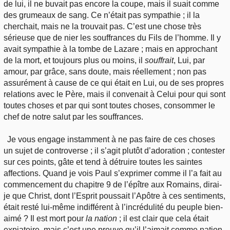
de lui, il ne buvait pas encore la coupe, mais il suait comme
des grumeaux de sang. Ce n’était pas sympathie ; il la
cherchait, mais ne la trouvait pas. C’est une chose très
sérieuse que de nier les souffrances du Fils de l’homme. Il y
avait sympathie à la tombe de Lazare ; mais en approchant
de la mort, et toujours plus ou moins, il
souffrait
, Lui, par
amour, par grâce, sans doute, mais réellement ; non pas
assurément à cause de ce qui était en Lui, ou de ses propres
relations avec le Père, mais il convenait à Celui pour qui sont
toutes choses et par qui sont toutes choses, consommer le
chef de notre salut par les souffrances.
Je vous engage instamment à ne pas faire de ces choses
un sujet de controverse ; il s’agit plutôt d’adoration ; contester
sur ces points, gâte et tend à détruire toutes les saintes
affections. Quand je vois Paul s’exprimer comme il l’a fait au
commencement du chapitre 9 de l’épître aux Romains, dirai-
je que Christ, dont l’Esprit poussait l’Apôtre à ces sentiments,
était resté lui-même indifférent à l’incrédulité du peuple bien-
aimé ? Il est mort pour
la nation
; il est clair que cela était
expiatoire, mais c’est une preuve qu’il l’aimait comme nation.