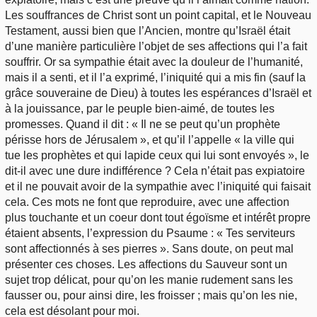
Les souffrances de Christ sont un point capital, et le Nouveau
Testament, aussi bien que l’Ancien, montre qu’Israël était
d’une manière particulière l’objet de ses affections qui l’a fait
souffrir. Or sa sympathie était avec la douleur de l’humanité,
mais il a senti, et il l’a exprimé, l’iniquité qui a mis fin (sauf la
grâce souveraine de Dieu) à toutes les espérances d’Israël et
à la jouissance, par le peuple bien-aimé, de toutes les
promesses. Quand il dit : « Il ne se peut qu’un prophète
périsse hors de Jérusalem », et qu’il l’appelle « la ville qui
tue les prophètes et qui lapide ceux qui lui sont envoyés », le
dit-il avec une dure indifférence ? Cela n’était pas expiatoire
et il ne pouvait avoir de la sympathie avec l’iniquité qui faisait
cela. Ces mots ne font que reproduire, avec une affection
plus touchante et un coeur dont tout égoïsme et intérêt propre
étaient absents, l’expression du Psaume : « Tes serviteurs
sont affectionnés à ses pierres ». Sans doute, on peut mal
présenter ces choses. Les affections du Sauveur sont un
sujet trop délicat, pour qu’on les manie rudement sans les
fausser ou, pour ainsi dire, les froisser ; mais qu’on les nie,
cela est désolant pour moi.