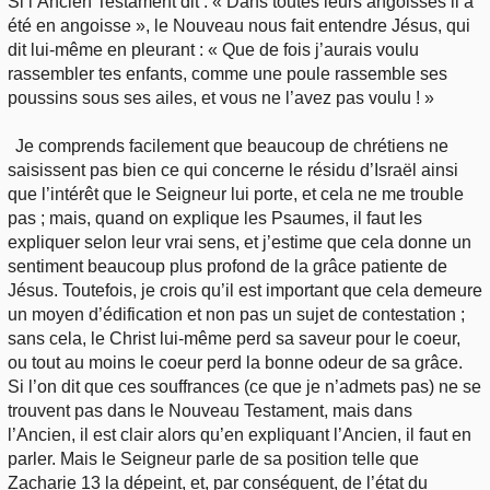
Si l’Ancien Testament dit : « Dans toutes leurs angoisses il a
été en angoisse », le Nouveau nous fait entendre Jésus, qui
dit lui-même en pleurant : « Que de fois j’aurais voulu
rassembler tes enfants, comme une poule rassemble ses
poussins sous ses ailes, et vous ne l’avez pas voulu ! »
Je comprends facilement que beaucoup de chrétiens ne
saisissent pas bien ce qui concerne le résidu d’Israël ainsi
que l’intérêt que le Seigneur lui porte, et cela ne me trouble
pas ; mais, quand on explique les Psaumes, il faut les
expliquer selon leur vrai sens, et j’estime que cela donne un
sentiment beaucoup plus profond de la grâce patiente de
Jésus. Toutefois, je crois qu’il est important que cela demeure
un moyen d’édification et non pas un sujet de contestation ;
sans cela, le Christ lui-même perd sa saveur pour le coeur,
ou tout au moins le coeur perd la bonne odeur de sa grâce.
Si l’on dit que ces souffrances (ce que je n’admets pas) ne se
trouvent pas dans le Nouveau Testament, mais dans
l’Ancien, il est clair alors qu’en expliquant l’Ancien, il faut en
parler. Mais le Seigneur parle de sa position telle que
Zacharie 13 la dépeint, et, par conséquent, de l’état du