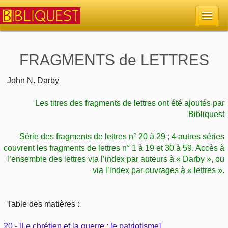
Accueil
FRAGMENTS de LETTRES
La Bible
John N. Darby
Les titres des fragments de lettres ont été ajoutés par
Retour à l'accueil
Sujets
Bibliquest
Quoi de neuf sur Bibliquest
Lisez la Bible
Série des fragments de lettres n° 20 à 29 ; 4 autres séries
Commentaires
couvrent les fragments de lettres n° 1 à 19 et 30 à 59. Accès à
Sujets d'actualité
l’ensemble des lettres via l’index par auteurs à « Darby », ou
Écoutez la Bible
Tous les sujets
Recherche
via l’index par ouvrages à « lettres ».
Librairies, éditeurs
Rechercher (concordance)
Dieu
Études et commentaires par passage
En bref
Table des matières :
Autres sites chrétiens
Au sujet de la Bible
La Bible
Personnages bibliques
20 - [Le chrétien et la guerre ; le patriotisme]
Rechercher dans le site