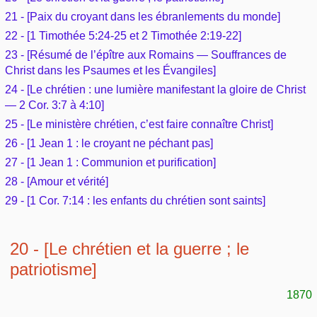
Outils
Études et commentaires par passage
21 - [Paix du croyant dans les ébranlements du monde]
L'Évangile, le Salut
Édification
Sujets de A à Z
22 - [1 Timothée 5:24-25 et 2 Timothée 2:19-22]
Sommaires
Paramètres
Versets Classés
23 - [Résumé de l’épître aux Romains — Souffrances de
Mort, résurrection
Commentaires journaliers
Ouvrages de A à Z
Christ dans les Psaumes et les Évangiles]
Aperçus Livres de la Bible
Lecture Journalière
24 - [Le chrétien : une lumière manifestant la gloire de Christ
L'Église, l'Assemblée
COURS Bibliques - GUIDES de lecture
— 2 Cor. 3:7 à 4:10]
Auteurs de A à Z
Autres FAQ
25 - [Le ministère chrétien, c’est faire connaître Christ]
Prophétie
Pour débuter
Rechercher dans la Bible
26 - [1 Jean 1 : le croyant ne péchant pas]
27 - [1 Jean 1 : Communion et purification]
Sanctification
Études et commentaires par passage
28 - [Amour et vérité]
29 - [1 Cor. 7:14 : les enfants du chrétien sont saints]
Vie pratique
Dictionnaires bibliques
Mariage, famille
20 - [Le chrétien et la guerre ; le
patriotisme]
Sujets de A à Z
1870