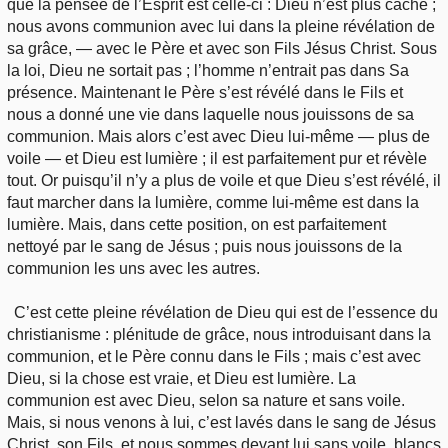
que la pensée de l’Esprit est celle-ci : Dieu n’est plus caché ;
nous avons communion avec lui dans la pleine révélation de
sa grâce, — avec le Père et avec son Fils Jésus Christ. Sous
la loi, Dieu ne sortait pas ; l’homme n’entrait pas dans Sa
présence. Maintenant le Père s’est révélé dans le Fils et
nous a donné une vie dans laquelle nous jouissons de sa
communion. Mais alors c’est avec Dieu lui-même — plus de
voile — et Dieu est lumière ; il est parfaitement pur et révèle
tout. Or puisqu’il n’y a plus de voile et que Dieu s’est révélé, il
faut marcher dans la lumière, comme lui-même est dans la
lumière. Mais, dans cette position, on est parfaitement
nettoyé par le sang de Jésus ; puis nous jouissons de la
communion les uns avec les autres.
C’est cette pleine révélation de Dieu qui est de l’essence du
christianisme : plénitude de grâce, nous introduisant dans la
communion, et le Père connu dans le Fils ; mais c’est avec
Dieu, si la chose est vraie, et Dieu est lumière. La
communion est avec Dieu, selon sa nature et sans voile.
Mais, si nous venons à lui, c’est lavés dans le sang de Jésus
Christ, son Fils, et nous sommes devant lui sans voile, blancs