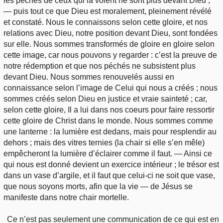
les péchés de ceux qui la voient ne sont plus devant Dieu ;
— puis tout ce que Dieu est moralement, pleinement révélé
et constaté. Nous le connaissons selon cette gloire, et nos
relations avec Dieu, notre position devant Dieu, sont fondées
sur elle. Nous sommes transformés de gloire en gloire selon
cette image, car nous pouvons y regarder : c’est la preuve de
notre rédemption et que nos péchés ne subsistent plus
devant Dieu. Nous sommes renouvelés aussi en
connaissance selon l’image de Celui qui nous a créés ; nous
sommes créés selon Dieu en justice et vraie sainteté ; car,
selon cette gloire, Il a lui dans nos coeurs pour faire ressortir
cette gloire de Christ dans le monde. Nous sommes comme
une lanterne : la lumière est dedans, mais pour resplendir au
dehors ; mais des vitres ternies (la chair si elle s’en mêle)
empêcheront la lumière d’éclairer comme il faut. — Ainsi ce
qui nous est donné devient un exercice intérieur ; le trésor est
dans un vase d’argile, et il faut que celui-ci ne soit que vase,
que nous soyons morts, afin que la vie — de Jésus se
manifeste dans notre chair mortelle.
Ce n’est pas seulement une communication de ce qui est en