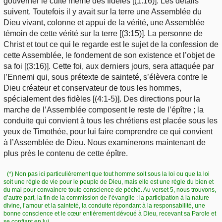
gouverner le culte même des fidèles [(1:16)]. Les détails
suivent. Toutefois il y avait sur la terre une Assemblée du
Dieu vivant, colonne et appui de la vérité, une Assemblée
témoin de cette vérité sur la terre [(3:15)]. La personne de
Christ et tout ce qui le regarde est le sujet de la confession de
cette Assemblée, le fondement de son existence et l’objet de
sa foi [(3:16)]. Cette foi, aux derniers jours, sera attaquée par
l’Ennemi qui, sous prétexte de sainteté, s’élèvera contre le
Dieu créateur et conservateur de tous les hommes,
spécialement des fidèles [(4:1-5)]. Des directions pour la
marche de l’Assemblée composent le reste de l’épître ; la
conduite qui convient à tous les chrétiens est placée sous les
yeux de Timothée, pour lui faire comprendre ce qui convient
à l’Assemblée de Dieu. Nous examinerons maintenant de
plus près le contenu de cette épître.
(*) Non pas ici particulièrement que tout homme soit sous la loi ou que la loi
soit une règle de vie pour le peuple de Dieu, mais elle est une règle du bien et
du mal pour convaincre toute conscience de péché. Au verset 5, nous trouvons,
d’autre part, la fin de la commission de l’évangile : la participation à la nature
divine, l’amour et la sainteté, la conduite répondant à la responsabilité, une
bonne conscience et le cœur entièrement dévoué à Dieu, recevant sa Parole et
se confiant en lui.