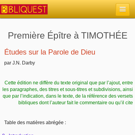
Accueil
Première Épître à TIMOTHÉE
La Bible
Études sur la Parole de Dieu
Retour à l'accueil
par J.N. Darby
Sujets
Quoi de neuf sur Bibliquest
Lisez la Bible
Commentaires
Cette édition ne diffère du texte original que par l’ajout, entre
les paragraphes, des titres et sous-titres et subdivisions, ainsi
Sujets d'actualité
Écoutez la Bible
que par l’indication, dans le texte, de la référence des versets
Tous les sujets
Recherche
bibliques dont l’auteur fait le commentaire ou qu’il cite
Librairies, éditeurs
Rechercher (concordance)
Dieu
Études et commentaires par passage
En bref
Table des matières abrégée :
Autres sites chrétiens
Au sujet de la Bible
La Bible
Personnages bibliques
Rechercher dans le site