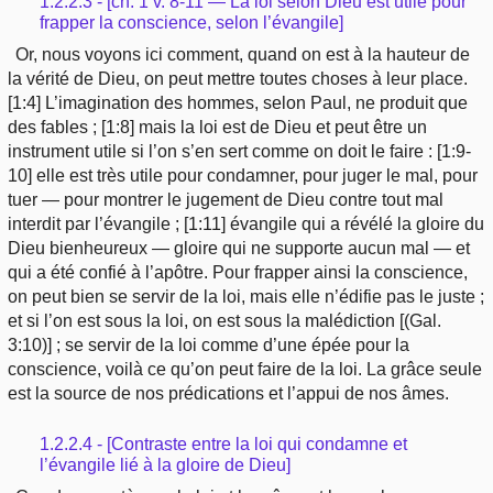
1.2.2.3 - [ch. 1 v. 8-11 — La loi selon Dieu est utile pour
frapper la conscience, selon l’évangile]
Or, nous voyons ici comment, quand on est à la hauteur de
la vérité de Dieu, on peut mettre toutes choses à leur place.
[1:4] L’imagination des hommes, selon Paul, ne produit que
des fables ; [1:8] mais la loi est de Dieu et peut être un
instrument utile si l’on s’en sert comme on doit le faire : [1:9-
10] elle est très utile pour condamner, pour juger le mal, pour
tuer — pour montrer le jugement de Dieu contre tout mal
interdit par l’évangile ; [1:11] évangile qui a révélé la gloire du
Dieu bienheureux — gloire qui ne supporte aucun mal — et
qui a été confié à l’apôtre. Pour frapper ainsi la conscience,
on peut bien se servir de la loi, mais elle n’édifie pas le juste ;
et si l’on est sous la loi, on est sous la malédiction [(Gal.
3:10)] ; se servir de la loi comme d’une épée pour la
conscience, voilà ce qu’on peut faire de la loi. La grâce seule
est la source de nos prédications et l’appui de nos âmes.
1.2.2.4 - [Contraste entre la loi qui condamne et
l’évangile lié à la gloire de Dieu]