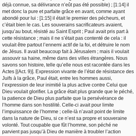
déjà connue, sa délivrance n’eût pas été possible) ; [1:14] il
met donc la pure et parfaite grâce en avant, comme ayant
abondé pour lui : [1:15] il était le premier des pécheurs, et
c’était bien le cas. Les souverains sacrificateurs avaient,
jusqu’au bout, résisté au Saint Esprit ; Paul avait pris part à
cette résistance ; mais il ne s’était pas contenté de cela : il
voulait être partout l’ennemi actif de la foi, et détruire le nom
de Jésus. Il avait beaucoup fait à Jérusalem ; mais il voulait
assouvir sa haine, même dans des villes étrangères. Nous
savons son histoire, telle qu’elle nous est racontée dans les
Actes [(Act. 9)]. Expression vivante de l’état de résistance des
Juifs à la grâce, Paul était, entre les hommes aussi,
l’expression de leur inimitié la plus active contre Celui que
Dieu voulait glorifier. La grâce était plus grande que le péché,
la patience de Dieu plus parfaite que la persévérance de
l’homme dans son hostilité. Celle-ci avait pour limite
l’impuissance de l’homme ; celle-là n’avait point de limite
dans la nature de Dieu, si ce n’est sa propre et souveraine
volonté. Tout coupable que fût l’homme, son péché ne
parvient pas jusqu’à Dieu de manière à troubler l’action