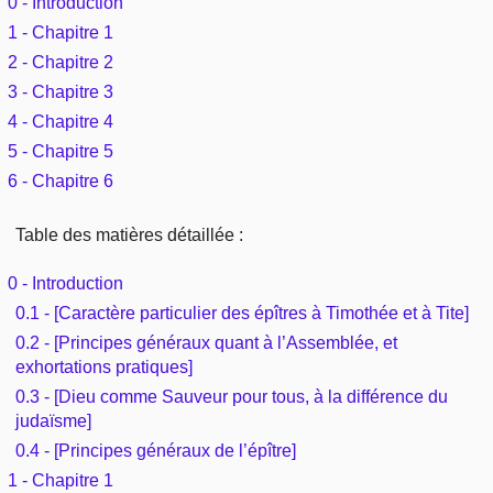
0 - Introduction
Outils
Études et commentaires par passage
1 - Chapitre 1
L'Évangile, le Salut
Édification
Sujets de A à Z
2 - Chapitre 2
Sommaires
Paramètres
Versets Classés
Mort, résurrection
3 - Chapitre 3
Commentaires journaliers
Ouvrages de A à Z
Aperçus Livres de la Bible
4 - Chapitre 4
Lecture Journalière
L'Église, l'Assemblée
5 - Chapitre 5
COURS Bibliques - GUIDES de lecture
Auteurs de A à Z
Autres FAQ
6 - Chapitre 6
Prophétie
Pour débuter
Rechercher dans la Bible
Table des matières détaillée :
Sanctification
Études et commentaires par passage
0 - Introduction
0.1 - [Caractère particulier des épîtres à Timothée et à Tite]
Vie pratique
Dictionnaires bibliques
0.2 - [Principes généraux quant à l’Assemblée, et
exhortations pratiques]
Mariage, famille
0.3 - [Dieu comme Sauveur pour tous, à la différence du
judaïsme]
Sujets de A à Z
0.4 - [Principes généraux de l’épître]
1 - Chapitre 1