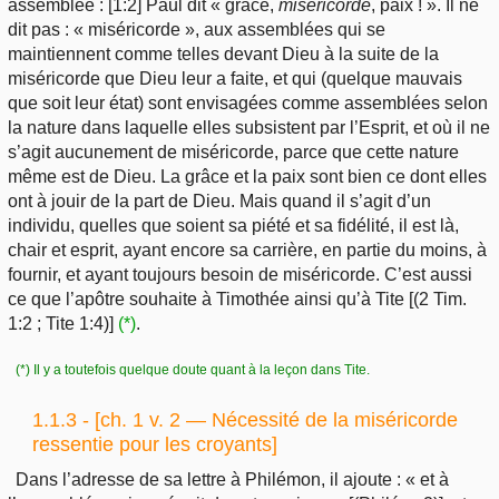
assemblée : [1:2] Paul dit « grâce,
miséricorde
, paix ! ». Il ne
dit pas : « miséricorde », aux assemblées qui se
maintiennent comme telles devant Dieu à la suite de la
miséricorde que Dieu leur a faite, et qui (quelque mauvais
que soit leur état) sont envisagées comme assemblées selon
la nature dans laquelle elles subsistent par l’Esprit, et où il ne
s’agit aucunement de miséricorde, parce que cette nature
même est de Dieu. La grâce et la paix sont bien ce dont elles
ont à jouir de la part de Dieu. Mais quand il s’agit d’un
individu, quelles que soient sa piété et sa fidélité, il est là,
chair et esprit, ayant encore sa carrière, en partie du moins, à
fournir, et ayant toujours besoin de miséricorde. C’est aussi
ce que l’apôtre souhaite à Timothée ainsi qu’à Tite [(2 Tim.
1:2 ; Tite 1:4)]
(*)
.
(*) Il y a toutefois quelque doute quant à la leçon dans Tite.
1.1.3 - [ch. 1 v. 2 — Nécessité de la miséricorde
ressentie pour les croyants]
Dans l’adresse de sa lettre à Philémon, il ajoute : « et à