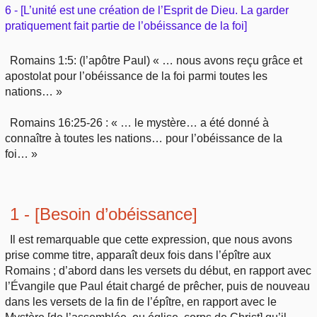
Outils
6 - [L’unité est une création de l’Esprit de Dieu. La garder
Études et commentaires par passage
L'Évangile, le Salut
pratiquement fait partie de l’obéissance de la foi]
Édification
Sujets de A à Z
Sommaires
Paramètres
Versets Classés
Mort, résurrection
Romains 1:5: (l’apôtre Paul) « … nous avons reçu grâce et
Commentaires journaliers
Ouvrages de A à Z
apostolat pour l’obéissance de la foi parmi toutes les
Aperçus Livres de la Bible
Lecture Journalière
nations… »
L'Église, l'Assemblée
COURS Bibliques - GUIDES de lecture
Auteurs de A à Z
Autres FAQ
Romains 16:25-26 : « … le mystère… a été donné à
Prophétie
Pour débuter
connaître à toutes les nations… pour l’obéissance de la
Rechercher dans la Bible
foi… »
Sanctification
Études et commentaires par passage
Vie pratique
1 - [Besoin d’obéissance]
Dictionnaires bibliques
Mariage, famille
Il est remarquable que cette expression, que nous avons
prise comme titre, apparaît deux fois dans l’épître aux
Romains ; d’abord dans les versets du début, en rapport avec
Sujets de A à Z
l’Évangile que Paul était chargé de prêcher, puis de nouveau
dans les versets de la fin de l’épître, en rapport avec le