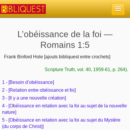
Accueil
L’obéissance de la foi —
Romains 1:5
La Bible
Frank Binford Hole [ajouts bibliquest entre crochets]
Retour à l'accueil
Sujets
Scripture Truth, vol. 40, 1959-61, p. 264).
Quoi de neuf sur Bibliquest
Lisez la Bible
Commentaires
1 - [Besoin d’obéissance]
Sujets d'actualité
2 - [Relation entre obéissance et foi]
Écoutez la Bible
Tous les sujets
Recherche
3 - [Il y a une nouvelle création]
Librairies, éditeurs
4 - [Obéissance en relation avec la foi au sujet de la nouvelle
Rechercher (concordance)
Dieu
Études et commentaires par passage
nature]
En bref
Autres sites chrétiens
5 - [Obéissance en relation avec la foi au sujet du Mystère
Au sujet de la Bible
La Bible
(du corps de Christ)]
Personnages bibliques
Rechercher dans le site