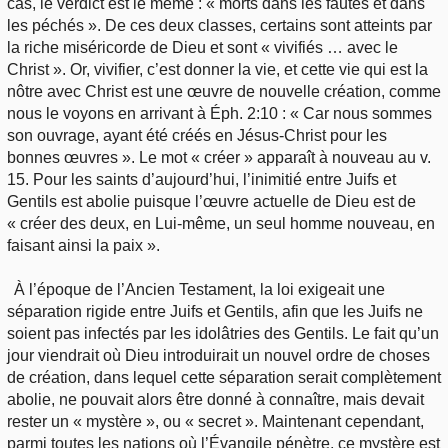
cas, le verdict est le même : « morts dans les fautes et dans
les péchés ». De ces deux classes, certains sont atteints par
la riche miséricorde de Dieu et sont « vivifiés … avec le
Christ ». Or, vivifier, c’est donner la vie, et cette vie qui est la
nôtre avec Christ est une œuvre de nouvelle création, comme
nous le voyons en arrivant à Éph. 2:10 : « Car nous sommes
son ouvrage, ayant été créés en Jésus-Christ pour les
bonnes œuvres ». Le mot « créer » apparaît à nouveau au v.
15. Pour les saints d’aujourd’hui, l’inimitié entre Juifs et
Gentils est abolie puisque l’œuvre actuelle de Dieu est de
« créer des deux, en Lui-même, un seul homme nouveau, en
faisant ainsi la paix ».
À l’époque de l’Ancien Testament, la loi exigeait une
séparation rigide entre Juifs et Gentils, afin que les Juifs ne
soient pas infectés par les idolâtries des Gentils. Le fait qu’un
jour viendrait où Dieu introduirait un nouvel ordre de choses
de création, dans lequel cette séparation serait complètement
abolie, ne pouvait alors être donné à connaître, mais devait
rester un « mystère », ou « secret ». Maintenant cependant,
parmi toutes les nations où l’Évangile pénètre, ce mystère est