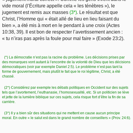
vide moral (l’Écriture appelle cela « les ténèbres »), le
jugement est remis aux masses
(3*)
. Le résultat est que
Christ, l’Homme qui « était allé de lieu en lieu faisant du
bien », a été mis à mort en le pendant à une croix (Actes
10:38, 39). Il est bon de respecter l’avertissement ancien :
« tu n’iras pas après la foule pour mal faire » (Exode 23:2).
(*) La démocratie n’est pas la racine du problème. Les décisions prises par
des monarques vont autant à l’encontre de la volonté de Dieu que les décisions
démocratiques (voir par exemple Daniel 2:5). Le problème n’est pas tant la
forme de gouvernement, mais plutôt le fait que le roi légitime, Christ, a été
chassé.
(2*) Considérez par exemple les débats politiques en Occident sur des sujets
tels que l’avortement, l’euthanasie, l’homosexualité, etc. Si un politicien se lève
et jette de la lumière biblique sur ces sujets, cela risque fort d’être la fin de sa
carrière.
(3*) Il y a bien sûr des situations qui ne mettent en cause aucun principe
moral. En outre « le salut est dans le grand nombre de conseillers » (Prov. 24:6).