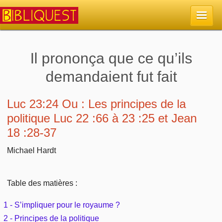
Accueil
Il prononça que ce qu’ils
demandaient fut fait
La Bible
Retour à l'accueil
Luc 23:24 Ou : Les principes de la
Sujets
politique Luc 22 :66 à 23 :25 et Jean
Quoi de neuf sur Bibliquest
18 :28-37
Lisez la Bible
Commentaires
Michael Hardt
Sujets d'actualité
Écoutez la Bible
Tous les sujets
Recherche
Librairies, éditeurs
Rechercher (concordance)
Table des matières :
Dieu
Études et commentaires par passage
En bref
Autres sites chrétiens
1 - S’impliquer pour le royaume ?
Au sujet de la Bible
La Bible
Personnages bibliques
2 - Principes de la politique
Rechercher dans le site