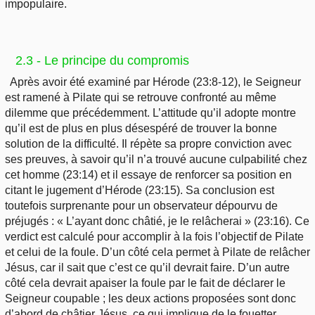
impopulaire.
2.3 - Le principe du compromis
Après avoir été examiné par Hérode (23:8-12), le Seigneur
est ramené à Pilate qui se retrouve confronté au même
dilemme que précédemment. L’attitude qu’il adopte montre
qu’il est de plus en plus désespéré de trouver la bonne
solution de la difficulté. Il répète sa propre conviction avec
ses preuves, à savoir qu’il n’a trouvé aucune culpabilité chez
cet homme (23:14) et il essaye de renforcer sa position en
citant le jugement d’Hérode (23:15). Sa conclusion est
toutefois surprenante pour un observateur dépourvu de
préjugés : « L’ayant donc châtié, je le relâcherai » (23:16). Ce
verdict est calculé pour accomplir à la fois l’objectif de Pilate
et celui de la foule. D’un côté cela permet à Pilate de relâcher
Jésus, car il sait que c’est ce qu’il devrait faire. D’un autre
côté cela devrait apaiser la foule par le fait de déclarer le
Seigneur coupable ; les deux actions proposées sont donc
d’abord de châtier Jésus, ce qui implique de le fouetter