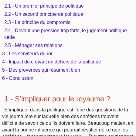
Outils
2.1 - Un premier principe de politique
Études et commentaires par passage
L'Évangile, le Salut
Édification
2.2 - Un second principe de politique
Sujets de A à Z
Sommaires
Paramètres
Versets Classés
2.3 - Le principe du compromis
Mort, résurrection
Commentaires journaliers
Ouvrages de A à Z
2.4 - Devant une pression trop forte, le jugement politique
Aperçus Livres de la Bible
cède
Lecture Journalière
L'Église, l'Assemblée
COURS Bibliques - GUIDES de lecture
2.5 - Ménager ses relations
Auteurs de A à Z
Autres FAQ
3 - Les serviteurs du roi
Prophétie
Pour débuter
Rechercher dans la Bible
4 - Impact du croyant en dehors de la politique
5 - Des proverbes qui résument bien
Sanctification
Études et commentaires par passage
6 - Conclusion
Vie pratique
Dictionnaires bibliques
1 - S’impliquer pour le royaume ?
Mariage, famille
S’impliquer dans la politique est l’une des questions de la
vie journalière sur laquelle bien des chrétiens trouvent
Sujets de A à Z
difficile de savoir ce qu’ils doivent faire. Beaucoup mettent en
avant la bonne influence qui pourrait résulter de ce que les