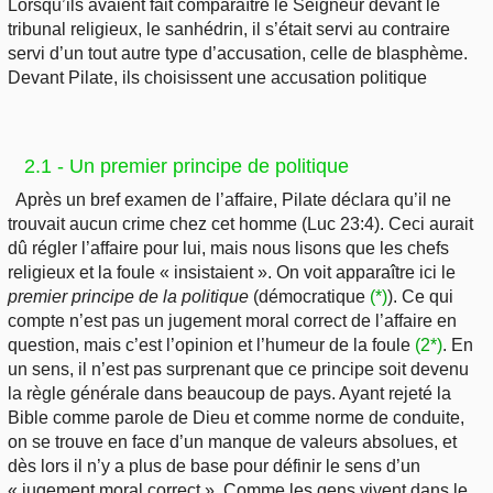
Lorsqu’ils avaient fait comparaître le Seigneur devant le
tribunal religieux, le sanhédrin, il s’était servi au contraire
servi d’un tout autre type d’accusation, celle de blasphème.
Devant Pilate, ils choisissent une accusation politique
2.1 - Un premier principe de politique
Après un bref examen de l’affaire, Pilate déclara qu’il ne
trouvait aucun crime chez cet homme (Luc 23:4). Ceci aurait
dû régler l’affaire pour lui, mais nous lisons que les chefs
religieux et la foule « insistaient ». On voit apparaître ici le
premier principe de la politique
(démocratique
(*)
). Ce qui
compte n’est pas un jugement moral correct de l’affaire en
question, mais c’est l’opinion et l’humeur de la foule
(2*)
. En
un sens, il n’est pas surprenant que ce principe soit devenu
la règle générale dans beaucoup de pays. Ayant rejeté la
Bible comme parole de Dieu et comme norme de conduite,
on se trouve en face d’un manque de valeurs absolues, et
dès lors il n’y a plus de base pour définir le sens d’un
« jugement moral correct ». Comme les gens vivent dans le