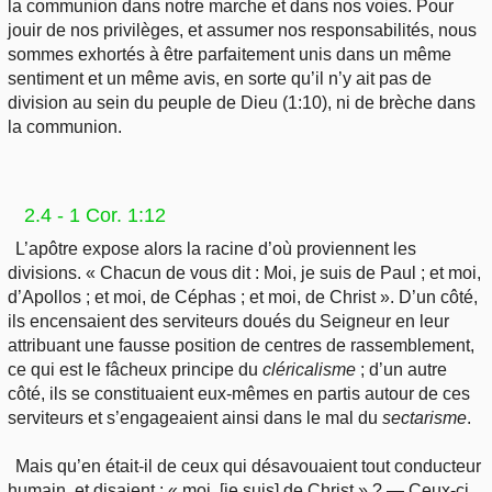
la communion dans notre marche et dans nos voies. Pour
jouir de nos privilèges, et assumer nos responsabilités, nous
sommes exhortés à être parfaitement unis dans un même
sentiment et un même avis, en sorte qu’il n’y ait pas de
division au sein du peuple de Dieu (1:10), ni de brèche dans
la communion.
2.4 - 1 Cor. 1:12
L’apôtre expose alors la racine d’où proviennent les
divisions. « Chacun de vous dit : Moi, je suis de Paul ; et moi,
d’Apollos ; et moi, de Céphas ; et moi, de Christ ». D’un côté,
ils encensaient des serviteurs doués du Seigneur en leur
attribuant une fausse position de centres de rassemblement,
ce qui est le fâcheux principe du
cléricalisme
; d’un autre
côté, ils se constituaient eux-mêmes en partis autour de ces
serviteurs et s’engageaient ainsi dans le mal du
sectarisme
.
Mais qu’en était-il de ceux qui désavouaient tout conducteur
humain, et disaient : « moi, [je suis] de Christ » ? — Ceux-ci