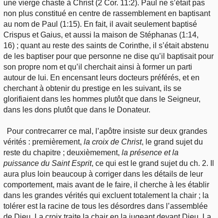
une vierge chaste à Christ (2 Cor. 11:2). Paul ne s’était pas
non plus constitué en centre de rassemblement en baptisant
au nom de Paul (1:15). En fait, il avait seulement baptisé
Crispus et Gaius, et aussi la maison de Stéphanas (1:14,
16) ; quant au reste des saints de Corinthe, il s’était abstenu
de les baptiser pour que personne ne dise qu’il baptisait pour
son propre nom et qu’il cherchait ainsi à former un parti
autour de lui. En encensant leurs docteurs préférés, et en
cherchant à obtenir du prestige en les suivant, ils se
glorifiaient dans les hommes plutôt que dans le Seigneur,
dans les dons plutôt que dans le Donateur.
Pour contrecarrer ce mal, l’apôtre insiste sur deux grandes
vérités : premièrement,
la croix de Christ
, le grand sujet du
reste du chapitre ; deuxièmement,
la présence et la
puissance du Saint Esprit
, ce qui est le grand sujet du ch. 2. Il
aura plus loin beaucoup à corriger dans les détails de leur
comportement, mais avant de le faire, il cherche à les établir
dans les grandes vérités qui excluent totalement la chair ; la
tolérer est la racine de tous les désordres dans l’assemblée
de Dieu. La croix traite la chair en la jugeant devant Dieu. La