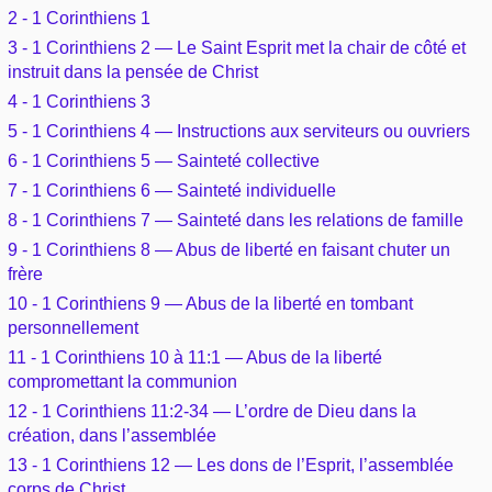
Outils
2 - 1 Corinthiens 1
Études et commentaires par passage
L'Évangile, le Salut
Édification
3 - 1 Corinthiens 2 — Le Saint Esprit met la chair de côté et
Sujets de A à Z
Sommaires
Paramètres
instruit dans la pensée de Christ
Versets Classés
Mort, résurrection
Commentaires journaliers
4 - 1 Corinthiens 3
Ouvrages de A à Z
Aperçus Livres de la Bible
5 - 1 Corinthiens 4 — Instructions aux serviteurs ou ouvriers
Lecture Journalière
L'Église, l'Assemblée
COURS Bibliques - GUIDES de lecture
6 - 1 Corinthiens 5 — Sainteté collective
Auteurs de A à Z
Autres FAQ
7 - 1 Corinthiens 6 — Sainteté individuelle
Prophétie
Pour débuter
8 - 1 Corinthiens 7 — Sainteté dans les relations de famille
Rechercher dans la Bible
9 - 1 Corinthiens 8 — Abus de liberté en faisant chuter un
Sanctification
frère
Études et commentaires par passage
10 - 1 Corinthiens 9 — Abus de la liberté en tombant
Vie pratique
personnellement
Dictionnaires bibliques
11 - 1 Corinthiens 10 à 11:1 — Abus de la liberté
Mariage, famille
compromettant la communion
12 - 1 Corinthiens 11:2-34 — L’ordre de Dieu dans la
Sujets de A à Z
création, dans l’assemblée
13 - 1 Corinthiens 12 — Les dons de l’Esprit, l’assemblée
corps de Christ