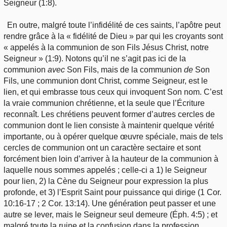
Seigneur (1:8).
En outre, malgré toute l’infidélité de ces saints, l’apôtre peut
rendre grâce à la « fidélité de Dieu » par qui les croyants sont
« appelés à la communion de son Fils Jésus Christ, notre
Seigneur » (1:9). Notons qu’il ne s’agit pas ici de la
communion
avec
Son Fils, mais de la communion
de
Son
Fils, une communion dont Christ, comme Seigneur, est le
lien, et qui embrasse tous ceux qui invoquent Son nom. C’est
la vraie communion chrétienne, et la seule que l’Écriture
reconnaît. Les chrétiens peuvent former d’autres cercles de
communion dont le lien consiste à maintenir quelque vérité
importante, ou à opérer quelque œuvre spéciale, mais de tels
cercles de communion ont un caractère sectaire et sont
forcément bien loin d’arriver à la hauteur de la communion à
laquelle nous sommes appelés ; celle-ci a 1) le Seigneur
pour lien, 2) la Cène du Seigneur pour expression la plus
profonde, et 3) l’Esprit Saint pour puissance qui dirige (1 Cor.
10:16-17 ; 2 Cor. 13:14). Une génération peut passer et une
autre se lever, mais le Seigneur seul demeure (Éph. 4:5) ; et
malgré toute la ruine et la confusion dans la profession