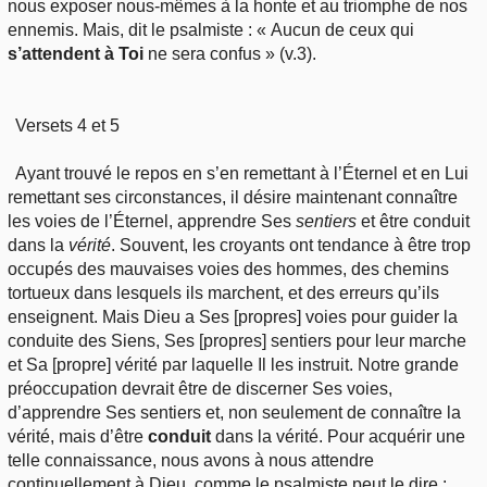
nous exposer nous-mêmes à la honte et au triomphe de nos
ennemis. Mais, dit le psalmiste : « Aucun de ceux qui
s’attendent à Toi
ne sera confus » (v.3).
Versets 4 et 5
Ayant trouvé le repos en s’en remettant à l’Éternel et en Lui
remettant ses circonstances, il désire maintenant connaître
les voies de l’Éternel, apprendre Ses
sentiers
et être conduit
dans la
vérité
. Souvent, les croyants ont tendance à être trop
occupés des mauvaises voies des hommes, des chemins
tortueux dans lesquels ils marchent, et des erreurs qu’ils
enseignent. Mais Dieu a Ses [propres] voies pour guider la
conduite des Siens, Ses [propres] sentiers pour leur marche
et Sa [propre] vérité par laquelle Il les instruit. Notre grande
préoccupation devrait être de discerner Ses voies,
d’apprendre Ses sentiers et, non seulement de connaître la
vérité, mais d’être
conduit
dans la vérité. Pour acquérir une
telle connaissance, nous avons à nous attendre
continuellement à Dieu, comme le psalmiste peut le dire :