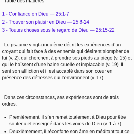
Table des matières :
Outils
Études et commentaires par passage
L'Évangile, le Salut
Édification
1 - Confiance en Dieu — 25:1-7
Sujets de A à Z
Sommaires
Paramètres
Versets Classés
2 - Trouver son plaisir en Dieu — 25:8-14
Mort, résurrection
Commentaires journaliers
Ouvrages de A à Z
3 - Toutes choses sous le regard de Dieu — 25:15-22
Aperçus Livres de la Bible
Lecture Journalière
L'Église, l'Assemblée
COURS Bibliques - GUIDES de lecture
Le psaume vingt-cinquième décrit les expériences d’un
Auteurs de A à Z
Autres FAQ
croyant qui fait face à des ennemis qui désirent triompher de
Prophétie
Pour débuter
lui (v. 2), qui cherchent à prendre ses pieds au piège (v. 15) et
Rechercher dans la Bible
qui le haïssent d’une haine cruelle et implacable (v. 19). Il
Sanctification
sent son affliction et il est accablé dans son cœur en
Études et commentaires par passage
présence des détresses qui l’environnent (v. 17).
Vie pratique
Dictionnaires bibliques
Dans ces circonstances, ses expériences sont de trois
Mariage, famille
ordres.
Sujets de A à Z
Premièrement, il s’en remet totalement à Dieu pour être
soutenu et enseigné dans les voies de Dieu (v. 1 à 7).
Deuxièmement, il réconforte son âme en méditant tout ce