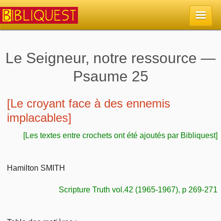
Accueil
Le Seigneur, notre ressource —
Psaume 25
La Bible
Retour à l'accueil
[Le croyant face à des ennemis
Sujets
implacables]
Quoi de neuf sur Bibliquest
Lisez la Bible
Commentaires
[Les textes entre crochets ont été ajoutés par Bibliquest]
Sujets d'actualité
Écoutez la Bible
Tous les sujets
Recherche
Hamilton SMITH
Librairies, éditeurs
Rechercher (concordance)
Dieu
Scripture Truth vol.42 (1965-1967), p 269-271
Études et commentaires par passage
En bref
Autres sites chrétiens
Au sujet de la Bible
La Bible
Personnages bibliques
Rechercher dans le site