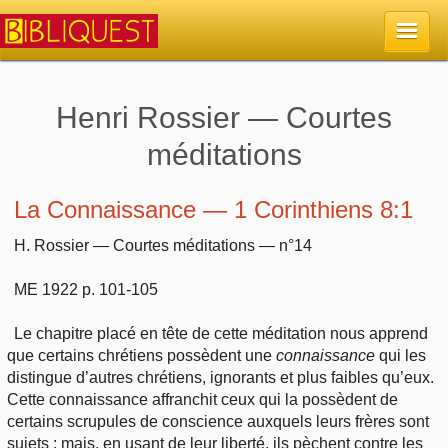
Accueil
Henri Rossier — Courtes
méditations
La Bible
Retour à l'accueil
La Connaissance — 1 Corinthiens 8:1
Sujets
H. Rossier — Courtes méditations — n°14
Quoi de neuf sur Bibliquest
Lisez la Bible
Commentaires
ME 1922 p. 101-105
Sujets d'actualité
Écoutez la Bible
Tous les sujets
Recherche
Le chapitre placé en tête de cette méditation nous apprend
que certains chrétiens possèdent une
connaissance
qui les
Librairies, éditeurs
Rechercher (concordance)
Dieu
distingue d’autres chrétiens, ignorants et plus faibles qu’eux.
Études et commentaires par passage
En bref
Cette connaissance affranchit ceux qui la possèdent de
Autres sites chrétiens
Au sujet de la Bible
certains scrupules de conscience auxquels leurs frères sont
La Bible
Personnages bibliques
sujets ; mais, en usant de leur liberté, ils pèchent contre les
Rechercher dans le site