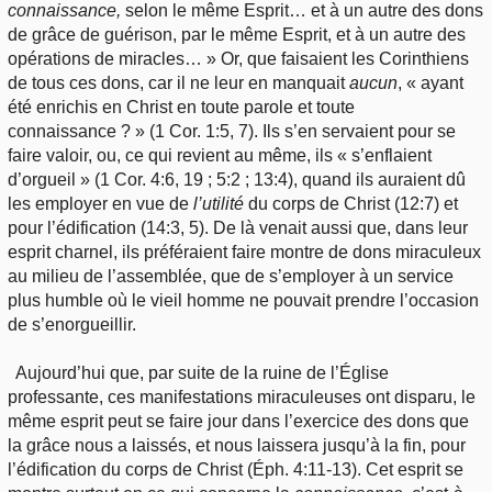
connaissance,
selon le même Esprit… et à un autre des dons
de grâce de guérison, par le même Esprit, et à un autre des
opérations de miracles… » Or, que faisaient les Corinthiens
de tous ces dons, car il ne leur en manquait
aucun
, « ayant
été enrichis en Christ en toute parole et toute
connaissance ? » (1 Cor. 1:5, 7). Ils s’en servaient pour se
faire valoir, ou, ce qui revient au même, ils « s’enflaient
d’orgueil » (1 Cor. 4:6, 19 ; 5:2 ; 13:4), quand ils auraient dû
les employer en vue de
l’utilité
du corps de Christ (12:7) et
pour l’édification (14:3, 5). De là venait aussi que, dans leur
esprit charnel, ils préféraient faire montre de dons miraculeux
au milieu de l’assemblée, que de s’employer à un service
plus humble où le vieil homme ne pouvait prendre l’occasion
de s’enorgueillir.
Aujourd’hui que, par suite de la ruine de l’Église
professante, ces manifestations miraculeuses ont disparu, le
même esprit peut se faire jour dans l’exercice des dons que
la grâce nous a laissés, et nous laissera jusqu’à la fin, pour
l’édification du corps de Christ (Éph. 4:11-13). Cet esprit se