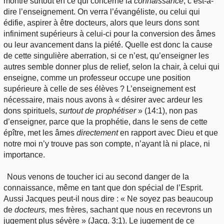
montre surtout en ce qui concerne la
connaissance
, c’est-à-
dire l’enseignement. On verra l’évangéliste, ou celui qui
édifie, aspirer à être docteurs, alors que leurs dons sont
infiniment supérieurs à celui-ci pour la conversion des âmes
ou leur avancement dans la piété. Quelle est donc la cause
de cette singulière aberration, si ce n’est, qu’enseigner les
autres semble donner plus de relief, selon la chair, à celui qui
enseigne, comme un professeur occupe une position
supérieure à celle de ses élèves ? L’enseignement est
nécessaire, mais nous avons à « désirer avec ardeur les
dons spirituels,
surtout de prophétiser
» (14:1), non pas
d’enseigner, parce que la prophétie, dans le sens de cette
épître, met les âmes
directement
en rapport avec Dieu et que
notre moi n’y trouve pas son compte, n’ayant là ni place, ni
importance.
Nous venons de toucher ici au second danger de la
connaissance, même en tant que don spécial de l’Esprit.
Aussi Jacques peut-il nous dire : « Ne soyez pas beaucoup
de
docteurs,
mes frères, sachant que nous en recevrons un
jugement plus sévère » (Jacq. 3:1). Le jugement de ce