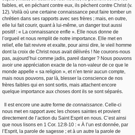
Outils
faibles, et, en péchant contre eux, ils pèchent contre Christ (v.
Études et commentaires par passage
L'Évangile, le Salut
Édification
12). Voilà où une certaine connaissance peut faire tomber un
Sujets de A à Z
Sommaires
chrétien dans ses rapports avec ses frères ; mais, en outre,
Paramètres
Versets Classés
Mort, résurrection
elle lui fait courir, quant à lui-même, un danger tout aussi
Commentaires journaliers
Ouvrages de A à Z
positif : « La connaissance enfle ». Elle nous donne de
Aperçus Livres de la Bible
Lecture Journalière
l’orgueil et nous remplit de notre importance. Elle met en
L'Église, l'Assemblée
COURS Bibliques - GUIDES de lecture
relief, elle fait revivre et exalte, pour ainsi dire, le vieil homme
Auteurs de A à Z
Autres FAQ
dont la croix de Christ nous avait délivrés ! Ne courons-nous
Prophétie
Pour débuter
pas, aujourd’hui comme jadis, pareil danger ? Nous pouvons
Rechercher dans la Bible
avoir une appréciation exacte de la non-valeur de ce que le
Sanctification
monde appelle « sa religion », et n’en tenir aucun compte,
Études et commentaires par passage
mais nous pouvons, par là, blesser la conscience de nos
frères faibles qui en sont sortis, mais attachent encore
Vie pratique
Dictionnaires bibliques
quelque importance aux choses dont ils se sont séparés.
Mariage, famille
Il est encore une autre forme de
connaissance
. Celle-ci
nous met en rapport avec les choses saintes et provient
Sujets de A à Z
directement de l’action du Saint Esprit en nous. C’est ainsi
que nous lisons en 1 Cor. 12:8-10 : « À l’un est donnée, par
l’Esprit, la parole de sagesse ; et à un autre la parole de