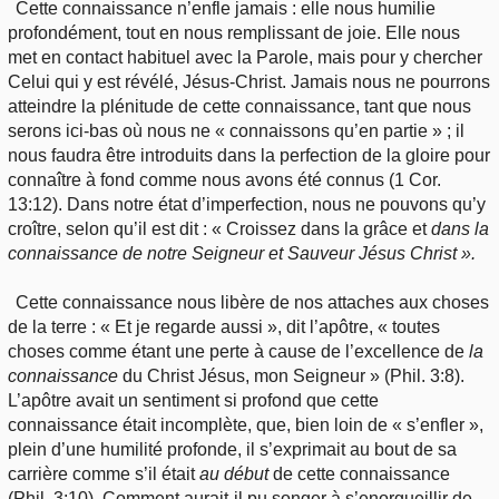
Cette connaissance n’enfle jamais : elle nous humilie
profondément, tout en nous remplissant de joie. Elle nous
met en contact habituel avec la Parole, mais pour y chercher
Celui qui y est révélé, Jésus-Christ. Jamais nous ne pourrons
atteindre la plénitude de cette connaissance, tant que nous
serons ici-bas où nous ne « connaissons qu’en partie » ; il
nous faudra être introduits dans la perfection de la gloire pour
connaître à fond comme nous avons été connus (1 Cor.
13:12). Dans notre état d’imperfection, nous ne pouvons qu’y
croître, selon qu’il est dit : « Croissez dans la grâce et
dans la
connaissance de notre Seigneur et Sauveur Jésus Christ ».
Cette connaissance nous libère de nos attaches aux choses
de la terre : « Et je regarde aussi », dit l’apôtre, « toutes
choses comme étant une perte à cause de l’excellence de
la
connaissance
du Christ Jésus, mon Seigneur » (Phil. 3:8).
L’apôtre avait un sentiment si profond que cette
connaissance était incomplète, que, bien loin de « s’enfler »,
plein d’une humilité profonde, il s’exprimait au bout de sa
carrière comme s’il était
au début
de cette connaissance
(Phil. 3:10). Comment aurait-il pu songer à s’enorgueillir de