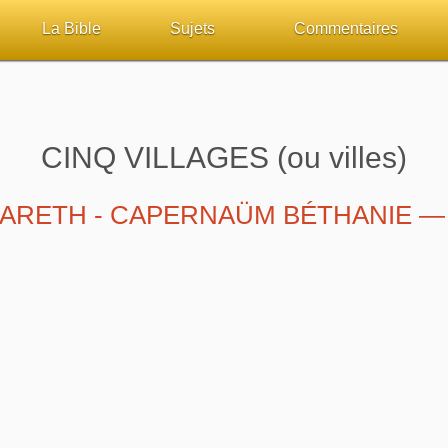
La Bible
Sujets
Commentaires
ueil
Lisez la Bible
Tous les sujets
Études et commentaires 
sur Bibliquest
Écoutez la Bible
Dieu
Personnages bibliques
CINQ VILLAGES (ou villes)
lité
Rechercher (concordance)
La Bible
Édification
ZARETH - CAPERNAÜM BÉTHANIE 
iteurs
Au sujet de la Bible
L'Évangile, le Salut
Commentaires journalier
chrétiens
Études et commentaires par passage
Mort, résurrection
COURS Bibliques - GUID
Versets Classés
L'Église, l'Assemblée
Pour débuter
Lecture Journalière
Prophétie
Sanctification