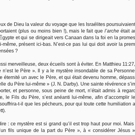
yeux de Dieu la valeur du voyage que les Israélites poursuivai
pportaient (plus ou moins bien !), mais le fait que
l’arche
était 
gypte et qui se dirigeait vers Canaan dans la foi en la promesse
i-même, présent ici-bas. N’est-ce pas lui qui doit avoir la pre
pensées ?
i merveilleuse, deux écueils sont à éviter. En Matthieu 11:27,
ce n’est le Père ». Il y a le mystère insondable de sa Person
oute éternité un avec le Père, et qui était devenu homme, dépa
lle du Père lui-même » (J. N. Darby). Une sainte révérence s’imp
porter, et personne, sous peine de mort, n’était admis à regarder
e, le Fils du Père, s’est anéanti lui-même, afin d’accomplir l
uffrira-t-il que les pécheurs, pour qui toute cette humiliation
t).
ire : ce mystère est si grand qu’il est trop haut pour moi. Mai
’un fils unique de la part du Père », à « considérer Jésus »