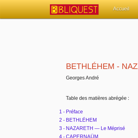
Accueil
Retour à l'acc
Quoi de neuf 
Sujets d'actua
BETHLÉHEM - NA
Librairies, éd
Georges André
Autres sites 
Table des matières abrégée :
Outils
1 - Préface
2 - BETHLÉHEM
Paramètres
3 - NAZARETH — Le Méprisé
4 - CAPERNAÜM