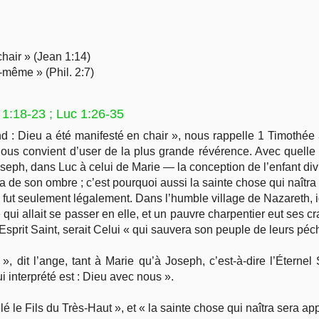
chair » (Jean 1:14)
ui-même » (Phil. 2:7)
.
1:18-23 ; Luc 1:26-35
nd : Dieu a été manifesté en chair », nous rappelle 1 Timothé
 nous convient d’user de la plus grande révérence. Avec quelle
ph, dans Luc à celui de Marie — la conception de l’enfant divin 
a de son ombre ; c’est pourquoi aussi la sainte chose qui naîtr
le fut seulement légalement. Dans l’humble village de Nazareth, 
 qui allait se passer en elle, et un pauvre charpentier eut ses 
l’Esprit Saint, serait Celui « qui sauvera son peuple de leurs péch
 dit l’ange, tant à Marie qu’à Joseph, c’est-à-dire l’Éternel
interprété est : Dieu avec nous ».
pelé le Fils du Très-Haut », et « la sainte chose qui naîtra sera a