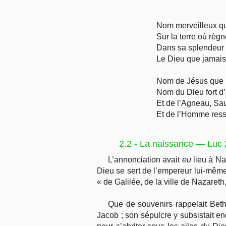
Nom merveilleux qui
Sur la terre où règne
Dans sa splendeur 
Le Dieu que jamais 
Nom de Jésus que 
Nom du Dieu fort d’
Et de l’Agneau, Sa
Et de l’Homme ress
2.2 - La naissance — Luc 
L’annonciation avait
eu
lieu à Naz
Dieu se sert de l’empereur lui-même
« de Galilée, de la ville de Nazaret
Que de souvenirs rappelait Beth
Jacob ; son sépulcre y subsistait