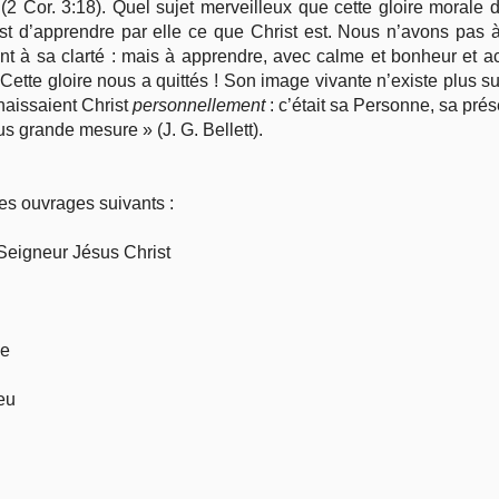
(2 Cor. 3:18). Quel sujet merveilleux que cette gloire morale
 est d’apprendre par elle ce que Christ est. Nous n’avons p
à sa clarté : mais à apprendre, avec calme et bonheur et act
ette gloire nous a quittés ! Son image vivante n’existe plus su
naissaient Christ
personnellement
: c’était sa Personne, sa prése
lus grande mesure » (J. G. Bellett).
s ouvrages suivants :
u Seigneur Jésus Christ
ie
ieu