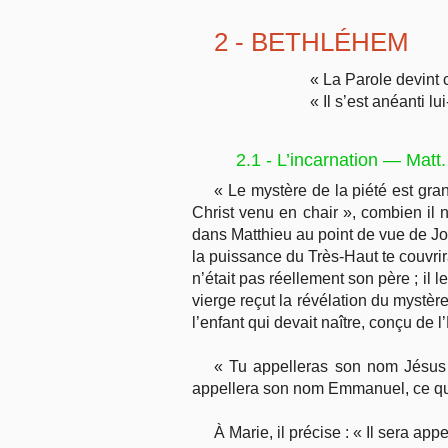
2 - BETHL
ÉHEM
« La Parole devint 
« Il s’est anéanti l
2.1 - L’incarnation — Matt
« Le mystère de la piété est gra
Christ venu en chair », combien il
dans Matthieu au point de vue de Jose
la puissance du Très-Haut te couvrir
n’était pas réellement son père ; il 
vierge reçut la révélation du mystère
l’enfant qui devait naître, conçu de 
« Tu appelleras son nom Jésus »,
appellera son nom Emmanuel, ce qui 
À Marie, il précise : « Il sera ap