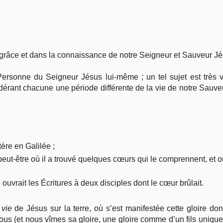
grâce et dans la connaissance de notre Seigneur et Sauveur Jés
rsonne du Seigneur Jésus lui-même ; un tel sujet est très vas
idérant chacune une période différente de la vie de notre Sauveur
tère en Galilée ;
 peut-être où il a trouvé quelques cœurs qui le comprennent, et où
ouvrait les Écritures à deux disciples dont le cœur brûlait.
a
vie
de Jésus sur la terre, où s’est manifestée cette gloire don
nous (et nous vîmes sa gloire, une gloire comme d’un fils unique