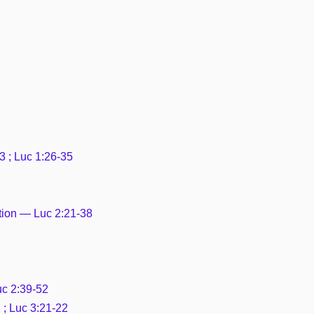
Vie pratique
Mariage, famille
Sujets de A à Z
23 ; Luc 1:26-35
cation — Luc 2:21-38
uc 2:39-52
 ; Luc 3:21-22