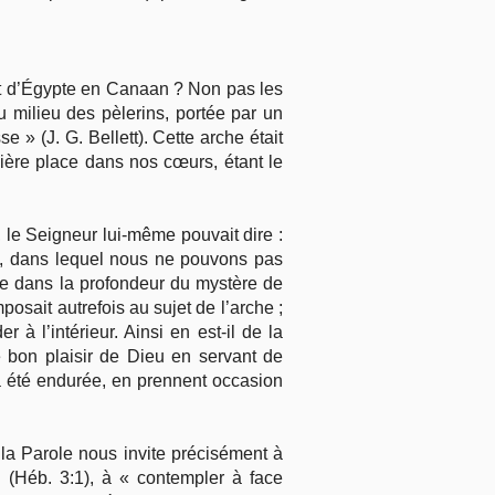
ent d’Égypte en Canaan ? Non pas les
au milieu des pèlerins, portée par un
 » (J. G. Bellett). Cette arche était
mière place dans nos cœurs, étant le
 le Seigneur lui-même pouvait dire :
ne, dans lequel nous ne pouvons pas
sse dans la profondeur du mystère de
osait autrefois au sujet de l’arche ;
 à l’intérieur. Ainsi en est-il de la
e bon plaisir de Dieu en servant de
 a été endurée, en prennent occasion
s la Parole nous invite précisément à
 (Héb. 3:1), à « contempler à face