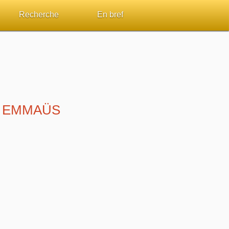
Recherche
En bref
par passage
Rechercher dans le site
Sommaires
Sujets de A à Z
Aperçus Livres de la Bible
Ouvrages de A à Z
Autres FAQ
— EMMAÜS
s
Auteurs de A à Z
ES de lecture
Rechercher dans la Bible
Études et commentaires par passage
Dictionnaires bibliques