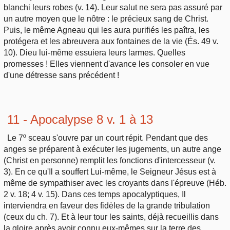
blanchi leurs robes (v. 14). Leur salut ne sera pas assuré par
un autre moyen que le nôtre : le précieux sang de Christ.
Puis, le même Agneau qui les aura purifiés les paîtra, les
protégera et les abreuvera aux fontaines de la vie (És. 49 v.
10). Dieu lui-même essuiera leurs larmes. Quelles
promesses ! Elles viennent d'avance les consoler en vue
d'une détresse sans précédent !
11 - Apocalypse 8 v. 1 à 13
Le 7º sceau s'ouvre par un court répit. Pendant que des
anges se préparent à exécuter les jugements, un autre ange
(Christ en personne) remplit les fonctions d'intercesseur (v.
3). En ce qu'Il a souffert Lui-même, le Seigneur Jésus est à
même de sympathiser avec les croyants dans l'épreuve (Héb.
2 v. 18; 4 v. 15). Dans ces temps apocalyptiques, Il
interviendra en faveur des fidèles de la grande tribulation
(ceux du ch. 7). Et à leur tour les saints, déjà recueillis dans
la gloire après avoir connu eux-mêmes sur la terre des