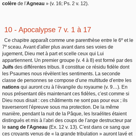
colère
de l'
Agneau
» (v. 16; Ps. 2 v. 12).
10 - Apocalypse 7 v. 1 à 17
Ce chapitre apparaît comme une parenthèse entre le 6º et le
7º sceau. Avant d'aller plus avant dans ses voies de
jugement, Dieu met à part et scelle ceux qui Lui
appartiennent. Un premier groupe (v. 4 à 8) est formé par des
Juifs
des différentes tribus. Il constitue ce résidu fidèle dont
les Psaumes nous révèlent les sentiments. La seconde
classe de personnes se compose d'une multitude d'entre les
nations
qui auront cru à l'évangile du royaume (v. 9…). En
nous présentant dès maintenant ces fidèles, c'est comme si
Dieu nous disait : ces châtiments ne sont pas pour eux ; ils
traverseront l'épreuve sous ma protection. De la même
manière, pendant la nuit de la Pâque, les Israélites étaient
distingués et mis à l'abri des coups de l'ange destructeur par
le
sang de l'Agneau
(Ex. 12 v. 13). C'est dans ce sang que
ces croyants venus de « la grande tribulation » auront lavé et