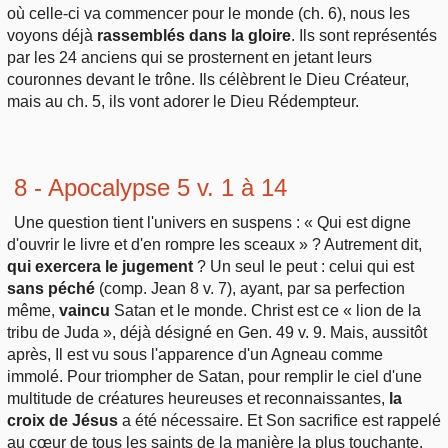
où celle-ci va commencer pour le monde (ch. 6), nous les
voyons déjà
rassemblés dans la gloire
. Ils sont représentés
par les 24 anciens qui se prosternent en jetant leurs
couronnes devant le trône. Ils célèbrent le Dieu Créateur,
mais au ch. 5, ils vont adorer le Dieu Rédempteur.
8 - Apocalypse 5 v. 1 à 14
Une question tient l'univers en suspens : « Qui est digne
d'ouvrir le livre et d'en rompre les sceaux » ? Autrement dit,
qui exercera le jugement
? Un seul le peut : celui qui est
sans péché
(comp. Jean 8 v. 7), ayant, par sa perfection
même,
vaincu
Satan et le monde. Christ est ce « lion de la
tribu de Juda », déjà désigné en Gen. 49 v. 9. Mais, aussitôt
après, Il est vu sous l'apparence d'un Agneau comme
immolé. Pour triompher de Satan, pour remplir le ciel d'une
multitude de créatures heureuses et reconnaissantes,
la
croix de Jésus
a été nécessaire. Et Son sacrifice est rappelé
au cœur de tous les saints de la manière la plus touchante.