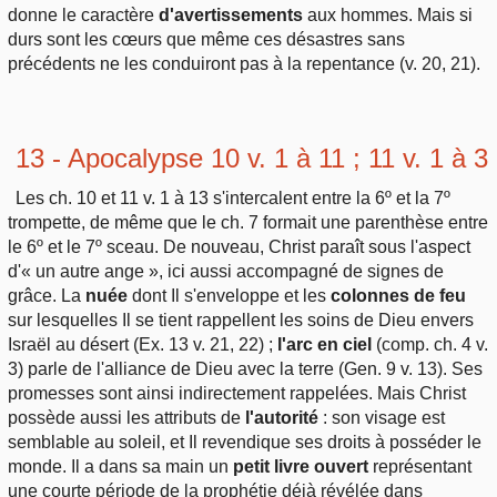
donne le caractère
d'avertissements
aux hommes. Mais si
durs sont les cœurs que même ces désastres sans
précédents ne les conduiront pas à la repentance (v. 20, 21).
13 - Apocalypse 10 v. 1 à 11 ; 11 v. 1 à 3
Les ch. 10 et 11 v. 1 à 13 s'intercalent entre la 6º et la 7º
trompette, de même que le ch. 7 formait une parenthèse entre
le 6º et le 7º sceau. De nouveau, Christ paraît sous l'aspect
d'« un autre ange », ici aussi accompagné de signes de
grâce. La
nuée
dont Il s'enveloppe et les
colonnes de feu
sur lesquelles Il se tient rappellent les soins de Dieu envers
Israël au désert (Ex. 13 v. 21, 22) ;
l'arc en ciel
(comp. ch. 4 v.
3) parle de l'alliance de Dieu avec la terre (Gen. 9 v. 13). Ses
promesses sont ainsi indirectement rappelées. Mais Christ
possède aussi les attributs de
l'autorité
: son visage est
semblable au soleil, et Il revendique ses droits à posséder le
monde. Il a dans sa main un
petit livre ouvert
représentant
une courte période de la prophétie déjà révélée dans