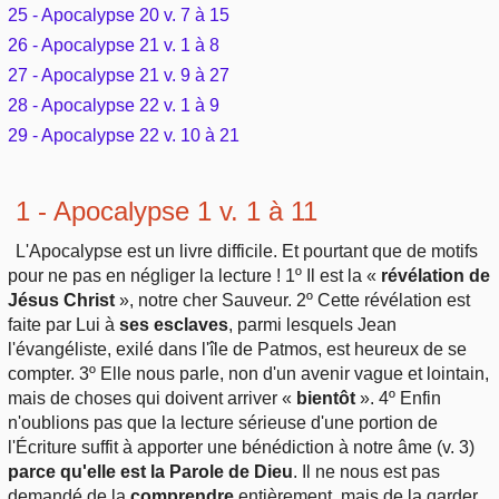
25 - Apocalypse 20 v. 7 à 15
26 - Apocalypse 21 v. 1 à 8
27 - Apocalypse 21 v. 9 à 27
28 - Apocalypse 22 v. 1 à 9
29 - Apocalypse 22 v. 10 à 21
1 - Apocalypse 1 v. 1 à 11
L'Apocalypse est un livre difficile. Et pourtant que de motifs
pour ne pas en négliger la lecture ! 1º Il est la «
révélation de
Jésus Christ
», notre cher Sauveur. 2º Cette révélation est
faite par Lui à
ses esclaves
, parmi lesquels Jean
l'évangéliste, exilé dans l'île de Patmos, est heureux de se
compter. 3º Elle nous parle, non d'un avenir vague et lointain,
mais de choses qui doivent arriver «
bientôt
». 4º Enfin
n'oublions pas que la lecture sérieuse d'une portion de
l'Écriture suffit à apporter une bénédiction à notre âme (v. 3)
parce qu'elle est la Parole de Dieu
. Il ne nous est pas
demandé de la
comprendre
entièrement, mais de la garder