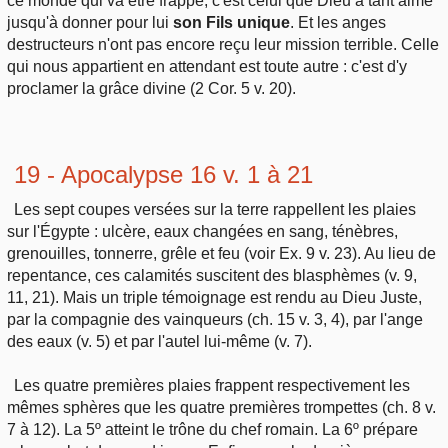
ce monde qui va être frappé, c'est celui que Dieu a tant aimé
jusqu'à donner pour lui
son Fils unique
. Et les anges
destructeurs n'ont pas encore reçu leur mission terrible. Celle
qui nous appartient en attendant est toute autre : c'est d'y
proclamer la grâce divine (2 Cor. 5 v. 20).
19 - Apocalypse 16 v. 1 à 21
Les sept coupes versées sur la terre rappellent les plaies
sur l'Égypte : ulcère, eaux changées en sang, ténèbres,
grenouilles, tonnerre, grêle et feu (voir Ex. 9 v. 23). Au lieu de
repentance, ces calamités suscitent des blasphèmes (v. 9,
11, 21). Mais un triple témoignage est rendu au Dieu Juste,
par la compagnie des vainqueurs (ch. 15 v. 3, 4), par l'ange
des eaux (v. 5) et par l'autel lui-même (v. 7).
Les quatre premières plaies frappent respectivement les
mêmes sphères que les quatre premières trompettes (ch. 8 v.
7 à 12). La 5º atteint le trône du chef romain. La 6º prépare