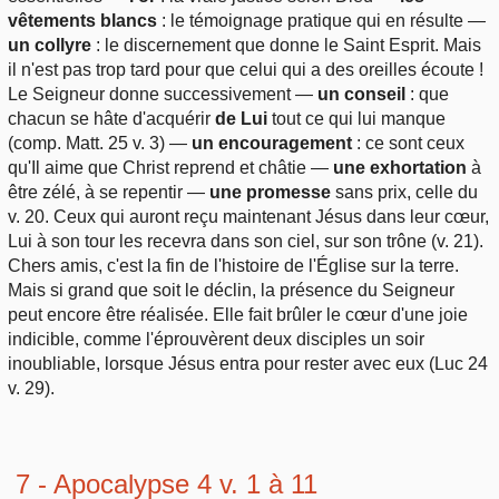
vêtements blancs
: le témoignage pratique qui en résulte —
un collyre
: le discernement que donne le Saint Esprit. Mais
il n'est pas trop tard pour que celui qui a des oreilles écoute !
Le Seigneur donne successivement —
un conseil
: que
chacun se hâte d'acquérir
de Lui
tout ce qui lui manque
(comp. Matt. 25 v. 3) —
un encouragement
: ce sont ceux
qu'Il aime que Christ reprend et châtie —
une exhortation
à
être zélé, à se repentir —
une promesse
sans prix, celle du
v. 20. Ceux qui auront reçu maintenant Jésus dans leur cœur,
Lui à son tour les recevra dans son ciel, sur son trône (v. 21).
Chers amis, c'est la fin de l'histoire de l'Église sur la terre.
Mais si grand que soit le déclin, la présence du Seigneur
peut encore être réalisée. Elle fait brûler le cœur d'une joie
indicible, comme l'éprouvèrent deux disciples un soir
inoubliable, lorsque Jésus entra pour rester avec eux (Luc 24
v. 29).
7 - Apocalypse 4 v. 1 à 11