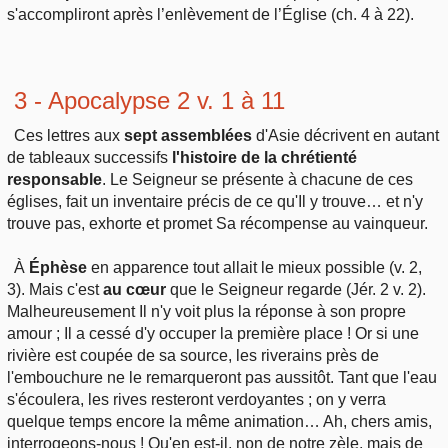
s'accompliront après l’enlèvement de l’Église (ch. 4 à 22).
3 - Apocalypse 2 v. 1 à 11
Ces lettres aux
sept assemblées
d'Asie décrivent en autant
de tableaux successifs
l'histoire de la chrétienté
responsable
. Le Seigneur se présente à chacune de ces
églises, fait un inventaire précis de ce qu'Il y trouve… et n'y
trouve pas, exhorte et promet Sa récompense au vainqueur.
À
Éphèse
en apparence tout allait le mieux possible (v. 2,
3). Mais c'est
au cœur
que le Seigneur regarde (Jér. 2 v. 2).
Malheureusement Il n'y voit plus la réponse à son propre
amour ; Il a cessé d'y occuper la première place ! Or si une
rivière est coupée de sa source, les riverains près de
l'embouchure ne le remarqueront pas aussitôt. Tant que l'eau
s'écoulera, les rives resteront verdoyantes ; on y verra
quelque temps encore la même animation… Ah, chers amis,
interrogeons-nous ! Qu'en est-il, non de notre zèle, mais de