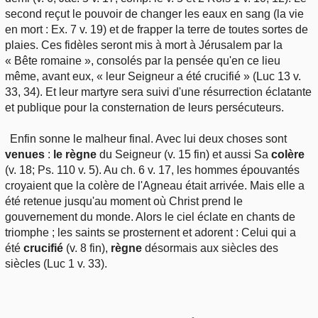
second reçut le pouvoir de changer les eaux en sang (la vie
en mort : Ex. 7 v. 19) et de frapper la terre de toutes sortes de
plaies. Ces fidèles seront mis à mort à Jérusalem par la
« Bête romaine », consolés par la pensée qu'en ce lieu
même, avant eux, « leur Seigneur a été crucifié » (Luc 13 v.
33, 34). Et leur martyre sera suivi d'une résurrection éclatante
et publique pour la consternation de leurs persécuteurs.
Enfin sonne le malheur final. Avec lui deux choses sont
venues
:
le règne
du Seigneur (v. 15 fin) et aussi Sa
colère
(v. 18; Ps. 110 v. 5). Au ch. 6 v. 17, les hommes épouvantés
croyaient que la colère de l'Agneau était arrivée. Mais elle a
été retenue jusqu'au moment où Christ prend le
gouvernement du monde. Alors le ciel éclate en chants de
triomphe ; les saints se prosternent et adorent : Celui qui a
été
crucifié
(v. 8 fin),
règne
désormais aux siècles des
siècles (Luc 1 v. 33).