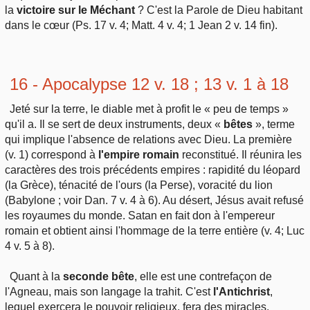
la
victoire sur le Méchant
? C'est la Parole de Dieu habitant
dans le cœur (Ps. 17 v. 4; Matt. 4 v. 4; 1 Jean 2 v. 14 fin).
16 - Apocalypse 12 v. 18 ; 13 v. 1 à 18
Jeté sur la terre, le diable met à profit le « peu de temps »
qu'il a. Il se sert de deux instruments, deux «
bêtes
», terme
qui implique l'absence de relations avec Dieu. La première
(v. 1) correspond à
l'empire romain
reconstitué. Il réunira les
caractères des trois précédents empires : rapidité du léopard
(la Grèce), ténacité de l'ours (la Perse), voracité du lion
(Babylone ; voir Dan. 7 v. 4 à 6). Au désert, Jésus avait refusé
les royaumes du monde. Satan en fait don à l'empereur
romain et obtient ainsi l'hommage de la terre entière (v. 4; Luc
4 v. 5 à 8).
Quant à la
seconde bête
, elle est une contrefaçon de
l'Agneau, mais son langage la trahit. C'est
l'Antichrist
,
lequel exercera le pouvoir religieux, fera des miracles,