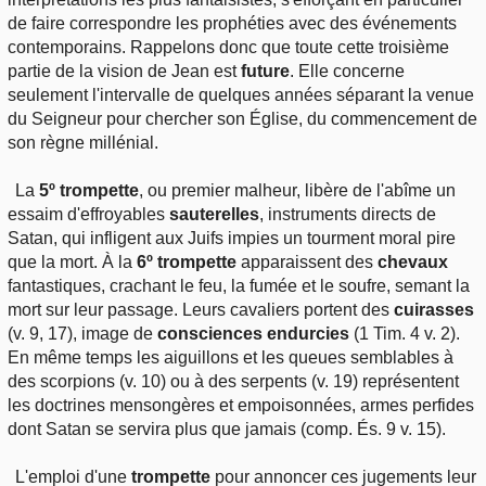
de faire correspondre les prophéties avec des événements
contemporains. Rappelons donc que toute cette troisième
partie de la vision de Jean est
future
. Elle concerne
seulement l'intervalle de quelques années séparant la venue
du Seigneur pour chercher son Église, du commencement de
son règne millénial.
La
5º trompette
, ou premier malheur, libère de l'abîme un
essaim d'effroyables
sauterelles
, instruments directs de
Satan, qui infligent aux Juifs impies un tourment moral pire
que la mort. À la
6º trompette
apparaissent des
chevaux
fantastiques, crachant le feu, la fumée et le soufre, semant la
mort sur leur passage. Leurs cavaliers portent des
cuirasses
(v. 9, 17), image de
consciences endurcies
(1 Tim. 4 v. 2).
En même temps les aiguillons et les queues semblables à
des scorpions (v. 10) ou à des serpents (v. 19) représentent
les doctrines mensongères et empoisonnées, armes perfides
dont Satan se servira plus que jamais (comp. És. 9 v. 15).
L'emploi d'une
trompette
pour annoncer ces jugements leur