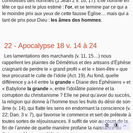
convoitises des hommes (1 Jean 2 v. 16, 17). Elle nomme en
tête ce qui est le plus estimé :
l'or
, et se termine par ce qui a
le moindre prix aux yeux de cette fausse Église… mais qui a
tant de prix pour Dieu :
les âmes des hommes
.
22 - Apocalypse 18 v. 14 à 24
Les lamentations des marchands (v. 11, 15…) nous
rappellent les plaintes de Démétrius et des artisans d'Éphèse
craignant de perdre le « grand profit » et le « bien-être » que
leur procurait le culte de l'idole (Act. 19). Au fond, quelle
différence y a-t-il entre la
grande
« Diane des Éphésiens » et
« Babylone
la grande
», entre l'idolâtrie païenne et la
corruption du christianisme ? Elle ne peut qu'avoir du succès,
la religion qui donne à l'homme tous les fruits du désir de son
âme (v. 14), qui flatte les sens en endormant la conscience (v.
22; Dan. 3 v. 7), qui favorise le commerce et sert de prétexte à
toutes sortes de réjouissances. Il suffit de voir au cours de la
fin de l'année de quelle manière profane la naissance du