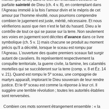
parfaite
sainteté
de Dieu (ch. 4 v. 8), en contemplant dans
l'Agneau immolé à la fois l'amour divin et le mépris de cet
amour par l'homme révolté, nous pourrions comprendre
combien le jugement est juste, mérité, nécessaire. Et nous
vérifierions aussi que rien n'est le fait du hasard. Dieu a le
contrôle de tout ce qui se passe sur la terre. Non seulement
ses voies en jugement sont décrites
d'avance
dans ce livre
symbolique (ch. 5 v. 1) mais chacune se produit au moment
précis qu'Il a décrété, lorsque le sceau est rompu par
l'Agneau. L'ouverture des quatre premiers sceaux fait surgir
autant de cavaliers. Ils représentent respectivement la
conquête territoriale, la guerre civile, la famine, les calamités
mortelles qui se succèderont sur la terre (comp. v. 8 et Éz. 14
v. 21). Quand est rompu le 5º sceau, une compagnie de
martyrs apparaît, implorant le Dieu souverain de leur rendre
justice. Et le 6º sceau est comme la réponse à leur cri. Il
suggère une terrible révolution ; toutes les autorités établies
sont renversées.
Combien ces mots sonnent étrangement ensemble : « la