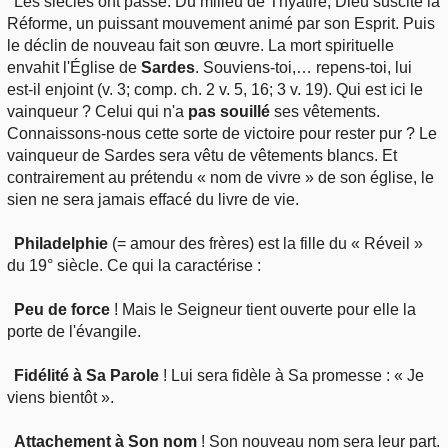
Les siècles ont passé. Du milieu de Thyatire, Dieu suscite la
Réforme, un puissant mouvement animé par son Esprit. Puis
le déclin de nouveau fait son œuvre. La mort spirituelle
envahit l'Église de
Sardes
. Souviens-toi,… repens-toi, lui
est-il enjoint (v. 3; comp. ch. 2 v. 5, 16; 3 v. 19). Qui est ici le
vainqueur ? Celui qui n'a
pas souillé
ses vêtements.
Connaissons-nous cette sorte de victoire pour rester pur ? Le
vainqueur de Sardes sera vêtu de vêtements blancs. Et
contrairement au prétendu « nom de vivre » de son église, le
sien ne sera jamais effacé du livre de vie.
Philadelphie
(= amour des frères) est la fille du « Réveil »
du 19° siècle. Ce qui la caractérise :
Peu de force
! Mais le Seigneur tient ouverte pour elle la
porte de l'évangile.
Fidélité à Sa Parole
! Lui sera fidèle à Sa promesse : « Je
viens bientôt ».
Attachement à Son nom
! Son nouveau nom sera leur part.