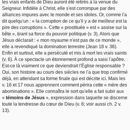
les vrais enfants de Dieu auront été retirés à la venue du
Seigneur. Infidèle à Christ, elle s'est corrompue par des
alliances impures avec le monde et ses idoles. Or, comme l'a
dit quelqu'un : « la corruption de ce qu'il y a de meilleur est la
pire des corruptions ». Cette « prostituée » est « assise sur la
bête », tirant sa force du pouvoir politique (v. 3). Alors que
Jésus déclarait : « mon royaume n'est pas de ce monde »,
elle a revendiqué la domination terrestre (Jean 18 v. 36).
Enfin et surtout, elle a persécuté et mis à mort les vrais saints
(v. 6). À ce spectacle un étonnement profond a saisi l'apôtre.
Est-ce là vraiment ce que deviendrait l'Église responsable ?
Oui, son histoire au cours des siècles ne l'a que trop confirmé
déjà, en attendant sa forme finale qui est décrite ici. Mais les
v. 16 et 17 nous apprennent comment périra cette « mère des
abominations ». Elle connaîtra le sort qu'elle a fait subir aux
«
témoins de Jésus
», expression dans laquelle se discerne
toute la tendresse du cœur de Dieu (v. 6; voir aussi ch. 2 v.
13).