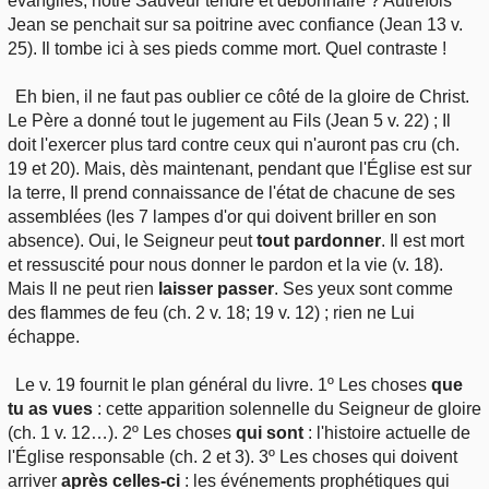
évangiles, notre Sauveur tendre et débonnaire ? Autrefois
Jean se penchait sur sa poitrine avec confiance (Jean 13 v.
25). Il tombe ici à ses pieds comme mort. Quel contraste !
Eh bien, il ne faut pas oublier ce côté de la gloire de Christ.
Le Père a donné tout le jugement au Fils (Jean 5 v. 22) ; Il
doit l'exercer plus tard contre ceux qui n'auront pas cru (ch.
19 et 20). Mais, dès maintenant, pendant que l'Église est sur
la terre, Il prend connaissance de l'état de chacune de ses
assemblées (les 7 lampes d'or qui doivent briller en son
absence). Oui, le Seigneur peut
tout pardonner
. Il est mort
et ressuscité pour nous donner le pardon et la vie (v. 18).
Mais Il ne peut rien
laisser passer
. Ses yeux sont comme
des flammes de feu (ch. 2 v. 18; 19 v. 12) ; rien ne Lui
échappe.
Le v. 19 fournit le plan général du livre. 1º Les choses
que
tu as vues
: cette apparition solennelle du Seigneur de gloire
(ch. 1 v. 12…). 2º Les choses
qui sont
: l'histoire actuelle de
l'Église responsable (ch. 2 et 3). 3º Les choses qui doivent
arriver
après celles-ci
: les événements prophétiques qui