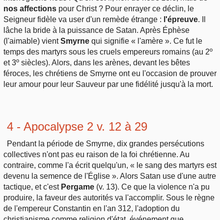
nos affections
pour Christ ? Pour enrayer ce déclin, le
Seigneur fidèle va user d'un remède étrange :
l'épreuve
. Il
lâche la bride à la puissance de Satan. Après Éphèse
(l'aimable) vient
Smyrne
qui signifie « l'amère ». Ce fut le
temps des martyrs sous les cruels empereurs romains (au 2º
et 3º siècles). Alors, dans les arènes, devant les bêtes
féroces, les chrétiens de Smyrne ont eu l'occasion de prouver
leur amour pour leur Sauveur par une fidélité jusqu'à la mort.
4 - Apocalypse 2 v. 12 à 29
Pendant la période de Smyrne, dix grandes persécutions
collectives n'ont pas eu raison de la foi chrétienne. Au
contraire, comme l'a écrit quelqu'un, « le sang des martyrs est
devenu la semence de l'Église ». Alors Satan use d'une autre
tactique, et c'est
Pergame
(v. 13). Ce que la violence n'a pu
produire, la faveur des autorités va l'accomplir. Sous le règne
de l'empereur Constantin en l'an 312, l'adoption du
christianisme comme religion d'état, événement que