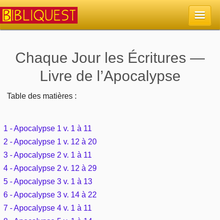
Accueil
Chaque Jour les Écritures —
Livre de l’Apocalypse
La Bible
Table des matières :
Retour à l'accueil
Sujets
Quoi de neuf sur Bibliquest
1 - Apocalypse 1 v. 1 à 11
Lisez la Bible
Commentaires
2 - Apocalypse 1 v. 12 à 20
Sujets d'actualité
3 - Apocalypse 2 v. 1 à 11
Écoutez la Bible
Tous les sujets
Recherche
4 - Apocalypse 2 v. 12 à 29
Librairies, éditeurs
Rechercher (concordance)
5 - Apocalypse 3 v. 1 à 13
Dieu
Études et commentaires par passage
En bref
6 - Apocalypse 3 v. 14 à 22
Autres sites chrétiens
Au sujet de la Bible
7 - Apocalypse 4 v. 1 à 11
La Bible
Personnages bibliques
Rechercher dans le site