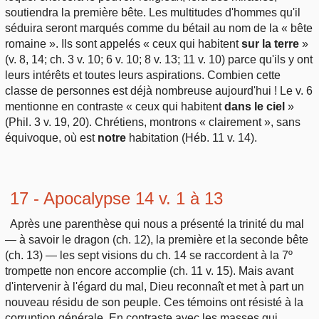
soutiendra la première bête. Les multitudes d'hommes qu'il
séduira seront marqués comme du bétail au nom de la « bête
romaine ». Ils sont appelés « ceux qui habitent
sur la terre
»
(v. 8, 14; ch. 3 v. 10; 6 v. 10; 8 v. 13; 11 v. 10) parce qu'ils y ont
leurs intérêts et toutes leurs aspirations. Combien cette
classe de personnes est déjà nombreuse aujourd'hui ! Le v. 6
mentionne en contraste « ceux qui habitent
dans le ciel
»
(Phil. 3 v. 19, 20). Chrétiens, montrons « clairement », sans
équivoque, où est
notre
habitation (Héb. 11 v. 14).
17 - Apocalypse 14 v. 1 à 13
Après une parenthèse qui nous a présenté la trinité du mal
— à savoir le dragon (ch. 12), la première et la seconde bête
(ch. 13) — les sept visions du ch. 14 se raccordent à la 7º
trompette non encore accomplie (ch. 11 v. 15). Mais avant
d'intervenir à l'égard du mal, Dieu reconnaît et met à part un
nouveau résidu de son peuple. Ces témoins ont résisté à la
corruption générale. En contraste avec les masses qui