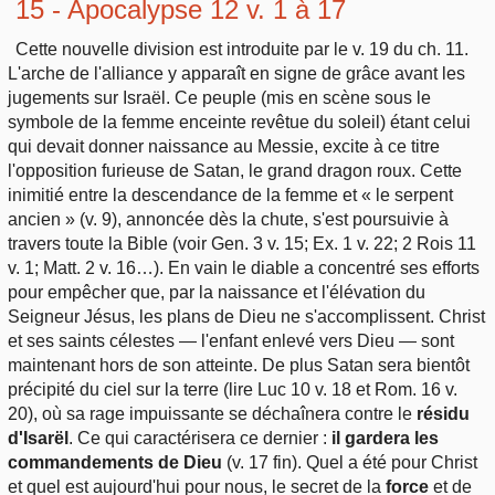
15 - Apocalypse 12 v. 1 à 17
Cette nouvelle division est introduite par le v. 19 du ch. 11.
L'arche de l'alliance y apparaît en signe de grâce avant les
jugements sur Israël. Ce peuple (mis en scène sous le
symbole de la femme enceinte revêtue du soleil) étant celui
qui devait donner naissance au Messie, excite à ce titre
l'opposition furieuse de Satan, le grand dragon roux. Cette
inimitié entre la descendance de la femme et « le serpent
ancien » (v. 9), annoncée dès la chute, s'est poursuivie à
travers toute la Bible (voir Gen. 3 v. 15; Ex. 1 v. 22; 2 Rois 11
v. 1; Matt. 2 v. 16…). En vain le diable a concentré ses efforts
pour empêcher que, par la naissance et l'élévation du
Seigneur Jésus, les plans de Dieu ne s'accomplissent. Christ
et ses saints célestes — l'enfant enlevé vers Dieu — sont
maintenant hors de son atteinte. De plus Satan sera bientôt
précipité du ciel sur la terre (lire Luc 10 v. 18 et Rom. 16 v.
20), où sa rage impuissante se déchaînera contre le
résidu
d'Isarël
. Ce qui caractérisera ce dernier :
il gardera les
commandements de Dieu
(v. 17 fin). Quel a été pour Christ
et quel est aujourd'hui pour nous, le secret de la
force
et de