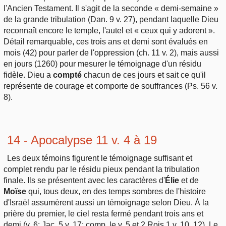
l'Ancien Testament. Il s'agit de la seconde « demi-semaine »
de la grande tribulation (Dan. 9 v. 27), pendant laquelle Dieu
reconnaît encore le temple, l'autel et « ceux qui y adorent ».
Détail remarquable, ces trois ans et demi sont évalués en
mois (42) pour parler de l'oppression (ch. 11 v. 2), mais aussi
en jours (1260) pour mesurer le témoignage d'un résidu
fidèle. Dieu a
compté
chacun de ces jours et sait ce qu'il
représente de courage et comporte de souffrances (Ps. 56 v.
8).
14 - Apocalypse 11 v. 4 à 19
Les deux témoins figurent le témoignage suffisant et
complet rendu par le résidu pieux pendant la tribulation
finale. Ils se présentent avec les caractères d'
Élie
et de
Moïse
qui, tous deux, en des temps sombres de l'histoire
d'Israël assumèrent aussi un témoignage selon Dieu. À la
prière du premier, le ciel resta fermé pendant trois ans et
demi (v. 6; Jac. 5 v. 17; comp. le v. 5 et 2 Rois 1 v. 10, 12). Le