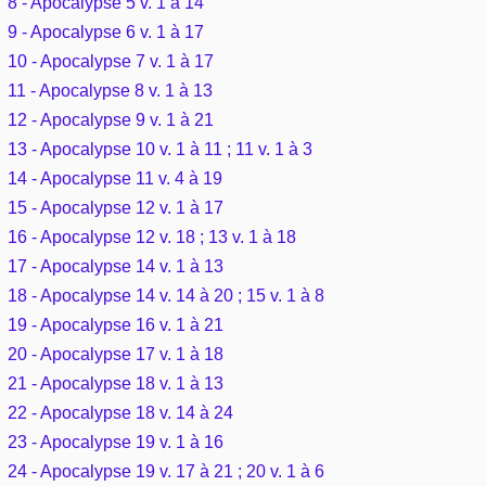
8 - Apocalypse 5 v. 1 à 14
Outils
Études et commentaires par passage
9 - Apocalypse 6 v. 1 à 17
L'Évangile, le Salut
Édification
Sujets de A à Z
10 - Apocalypse 7 v. 1 à 17
Sommaires
Paramètres
Versets Classés
Mort, résurrection
11 - Apocalypse 8 v. 1 à 13
Commentaires journaliers
Ouvrages de A à Z
Aperçus Livres de la Bible
12 - Apocalypse 9 v. 1 à 21
Lecture Journalière
L'Église, l'Assemblée
13 - Apocalypse 10 v. 1 à 11 ; 11 v. 1 à 3
COURS Bibliques - GUIDES de lecture
Auteurs de A à Z
Autres FAQ
14 - Apocalypse 11 v. 4 à 19
Prophétie
15 - Apocalypse 12 v. 1 à 17
Pour débuter
Rechercher dans la Bible
16 - Apocalypse 12 v. 18 ; 13 v. 1 à 18
Sanctification
17 - Apocalypse 14 v. 1 à 13
Études et commentaires par passage
18 - Apocalypse 14 v. 14 à 20 ; 15 v. 1 à 8
Vie pratique
19 - Apocalypse 16 v. 1 à 21
Dictionnaires bibliques
20 - Apocalypse 17 v. 1 à 18
Mariage, famille
21 - Apocalypse 18 v. 1 à 13
22 - Apocalypse 18 v. 14 à 24
Sujets de A à Z
23 - Apocalypse 19 v. 1 à 16
24 - Apocalypse 19 v. 17 à 21 ; 20 v. 1 à 6