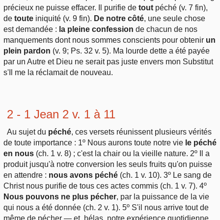
précieux ne puisse effacer. Il purifie de
tout
péché (v. 7 fin),
de
toute
iniquité (v. 9 fin).
De notre côté
, une seule chose
est demandée :
la pleine confession
de chacun de nos
manquements dont nous sommes conscients pour obtenir
un
plein pardon
(v. 9; Ps. 32 v. 5). Ma lourde dette a été payée
par un Autre et Dieu ne serait pas juste envers mon Substitut
s'Il me la réclamait de nouveau.
2 - 1 Jean 2 v. 1 à 11
Au sujet du
péché
, ces versets réunissent plusieurs vérités
de toute importance : 1º Nous aurons toute notre vie
le péché
en nous
(ch. 1 v. 8) ; c'est la chair ou la vieille nature. 2º Il a
produit jusqu'à notre conversion les seuls fruits qu'on puisse
en attendre :
nous avons péché
(ch. 1 v. 10). 3º Le sang de
Christ nous purifie de tous ces actes commis (ch. 1 v. 7). 4º
Nous pouvons ne plus pécher
, par la puissance de la vie
qui nous a été donnée (ch. 2 v. 1). 5º S'il nous arrive tout de
même de pécher — et, hélas, notre expérience quotidienne