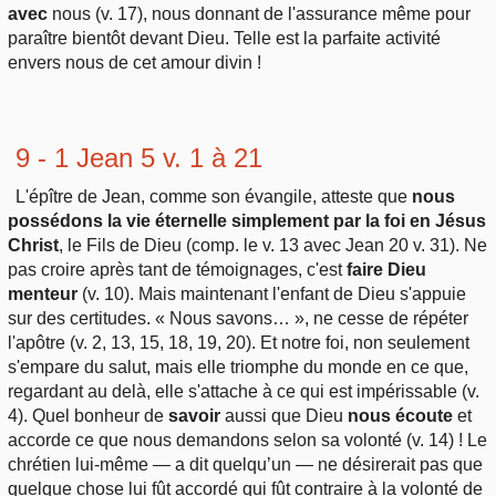
avec
nous (v. 17), nous donnant de l'assurance même pour
paraître bientôt devant Dieu. Telle est la parfaite activité
envers nous de cet amour divin !
9 - 1 Jean 5 v. 1 à 21
L'épître de Jean, comme son évangile, atteste que
nous
possédons la vie éternelle simplement par la foi en Jésus
Christ
, le Fils de Dieu (comp. le v. 13 avec Jean 20 v. 31). Ne
pas croire après tant de témoignages, c'est
faire Dieu
menteur
(v. 10). Mais maintenant l'enfant de Dieu s'appuie
sur des certitudes. « Nous savons… », ne cesse de répéter
l'apôtre (v. 2, 13, 15, 18, 19, 20). Et notre foi, non seulement
s'empare du salut, mais elle triomphe du monde en ce que,
regardant au delà, elle s'attache à ce qui est impérissable (v.
4). Quel bonheur de
savoir
aussi que Dieu
nous écoute
et
accorde ce que nous demandons selon sa volonté (v. 14) ! Le
chrétien lui-même — a dit quelqu’un — ne désirerait pas que
quelque chose lui fût accordé qui fût contraire à la volonté de