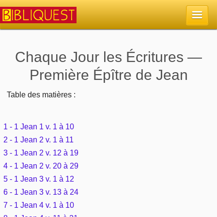
Accueil
Chaque Jour les Écritures —
Première Épître de Jean
La Bible
Table des matières :
Retour à l'accueil
Sujets
Quoi de neuf sur Bibliquest
1 - 1 Jean 1 v. 1 à 10
Lisez la Bible
Commentaires
2 - 1 Jean 2 v. 1 à 11
Sujets d'actualité
3 - 1 Jean 2 v. 12 à 19
Écoutez la Bible
Tous les sujets
Recherche
4 - 1 Jean 2 v. 20 à 29
Librairies, éditeurs
Rechercher (concordance)
5 - 1 Jean 3 v. 1 à 12
Dieu
Études et commentaires par passage
En bref
6 - 1 Jean 3 v. 13 à 24
Autres sites chrétiens
Au sujet de la Bible
7 - 1 Jean 4 v. 1 à 10
La Bible
Personnages bibliques
Rechercher dans le site