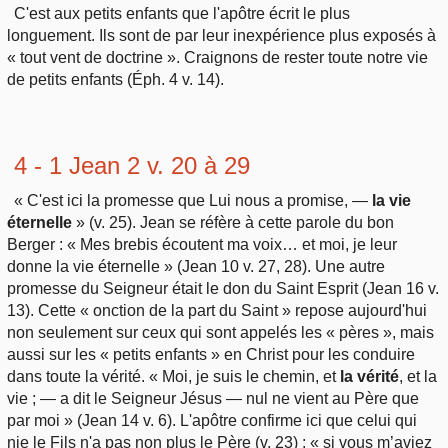
C'est aux petits enfants que l'apôtre écrit le plus
longuement. Ils sont de par leur inexpérience plus exposés à
« tout vent de doctrine ». Craignons de rester toute notre vie
de petits enfants (Éph. 4 v. 14).
4 - 1 Jean 2 v. 20 à 29
« C'est ici la promesse que Lui nous a promise, —
la vie
éternelle
» (v. 25). Jean se réfère à cette parole du bon
Berger : « Mes brebis écoutent ma voix… et moi, je leur
donne la vie éternelle » (Jean 10 v. 27, 28). Une autre
promesse du Seigneur était le don du Saint Esprit (Jean 16 v.
13). Cette « onction de la part du Saint » repose aujourd'hui
non seulement sur ceux qui sont appelés les « pères », mais
aussi sur les « petits enfants » en Christ pour les conduire
dans toute la vérité. « Moi, je suis le chemin, et
la vérité
, et la
vie ; — a dit le Seigneur Jésus — nul ne vient au Père que
par moi » (Jean 14 v. 6). L'apôtre confirme ici que celui qui
nie le Fils n'a pas non plus le Père (v. 23) ; « si vous m’aviez