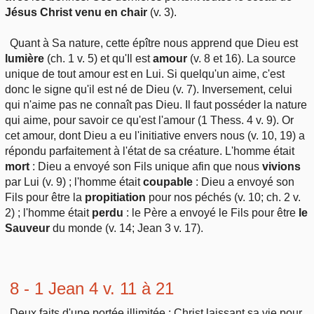
Jésus Christ venu en chair
(v. 3).
Quant à Sa nature, cette épître nous apprend que Dieu est
lumière
(ch. 1 v. 5) et qu'Il est
amour
(v. 8 et 16). La source
unique de tout amour est en Lui. Si quelqu'un aime, c'est
donc le signe qu'il est né de Dieu (v. 7). Inversement, celui
qui n'aime pas ne connaît pas Dieu. Il faut posséder la nature
qui aime, pour savoir ce qu'est l'amour (1 Thess. 4 v. 9). Or
cet amour, dont Dieu a eu l'initiative envers nous (v. 10, 19) a
répondu parfaitement à l'état de sa créature. L'homme était
mort
: Dieu a envoyé son Fils unique afin que nous
vivions
par Lui (v. 9) ; l'homme était
coupable
: Dieu a envoyé son
Fils pour être la
propitiation
pour nos péchés (v. 10; ch. 2 v.
2) ; l'homme était
perdu
: le Père a envoyé le Fils pour être
le
Sauveur
du monde (v. 14; Jean 3 v. 17).
8 - 1 Jean 4 v. 11 à 21
Deux faits d'une portée illimitée : Christ laissant sa vie pour