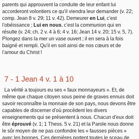
parents qui approuvent la conduite de leur enfant lui
accorderont volontiers ce qu'il viendra leur demander (v. 22;
comp. Jean 8 v. 29; 11 v. 42). Demeurer
en Lui
, c'est
l'obéissance ;
Lui en nous
, c'est la communion qui en
résulte (v. 24; ch. 2 v. 4 à 6; 4 v. 16; Jean 14 v. 20; 15 v. 5, 7).
Plongez dans la mer un vase ouvert ; il en sera à la fois
baigné et rempli. Qu'il en soit ainsi de nos cœurs et de
l'amour du Christ !
7 - 1 Jean 4 v. 1 à 10
La vérité a toujours eu ses « faux monnayeurs ». Et, de
même que chaque citoyen sous peine de graves ennuis doit
savoir reconnaître la monnaie de son pays, nous devons être
capables de discerner d'où procèdent les divers
enseignements qui se présentent à nous. Chacun d'eux doit
être
éprouvé
(v. 1; 1 Thess. 5 v. 21) et la Parole nous donne
le sûr moyen de ne pas confondre les « fausses pièces »
avec les bonnes. Ces dernières portent toutes le sceau de