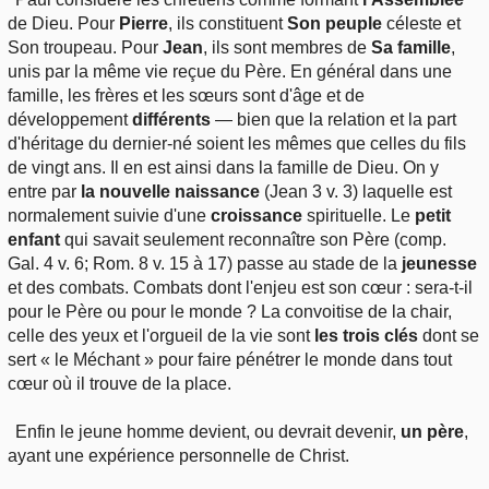
de Dieu. Pour
Pierre
, ils constituent
Son peuple
céleste et
Son troupeau. Pour
Jean
, ils sont membres de
Sa famille
,
unis par la même vie reçue du Père. En général dans une
famille, les frères et les sœurs sont d'âge et de
développement
différents
— bien que la relation et la part
d'héritage du dernier-né soient les mêmes que celles du fils
de vingt ans. Il en est ainsi dans la famille de Dieu. On y
entre par
la nouvelle naissance
(Jean 3 v. 3) laquelle est
normalement suivie d'une
croissance
spirituelle. Le
petit
enfant
qui savait seulement reconnaître son Père (comp.
Gal. 4 v. 6; Rom. 8 v. 15 à 17) passe au stade de la
jeunesse
et des combats. Combats dont l'enjeu est son cœur : sera-t-il
pour le Père ou pour le monde ? La convoitise de la chair,
celle des yeux et l'orgueil de la vie sont
les trois clés
dont se
sert « le Méchant » pour faire pénétrer le monde dans tout
cœur où il trouve de la place.
Enfin le jeune homme devient, ou devrait devenir,
un père
,
ayant une expérience personnelle de Christ.