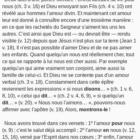
nous (ch. 3 v. 16) et Dieu envoyant son Fils (ch. 4 v. 10) ont
révélé aux hommes l'amour divin. Et maintenant cet amour
leur est donné à connaître encore d'une troisième manière :
en ce que les rachetés du Seigneur s'aiment les uns les
autres. C'est ainsi que Dieu est — ou devrait être — rendu
visible (v. 12) depuis que Jésus n'est plus sur la terre (Jean 1
v. 18). Il n'est pas possible d'aimer Dieu et de ne pas aimer
ses enfants. Quand quelqu'un nous est réellement cher, tout
ce qui se rapporte à lui nous est cher aussi. Par exemple
quelqu'un qui aime vraiment son conjoint, aime aussi la
famille de celui-ci. Et Dieu ne se contente pas d'un amour
verbal (ch. 3 v. 18). Constamment dans cette épître
reviennent les expressions « si nous
disons
… » (ch. 1 v. 6,
8, 10), « celui qui
dit
… » (ch. 2 v. 4, 6, 9), « si quelqu'un
dit
… » (v. 20). « Nous nous l'aimons… », pouvons-nous
affirmer avec l'apôtre (v. 19). Alors,
montrons-le
!
Nous avons trouvé dans ces versets : 1º l'amour
pour
nous
(v. 9) ; c'est le salut déjà accompli ; 2º l'amour
en
nous (v. 12,
15, 16), versé par l'Esprit dans nos cœurs ; 3º enfin, l'amour