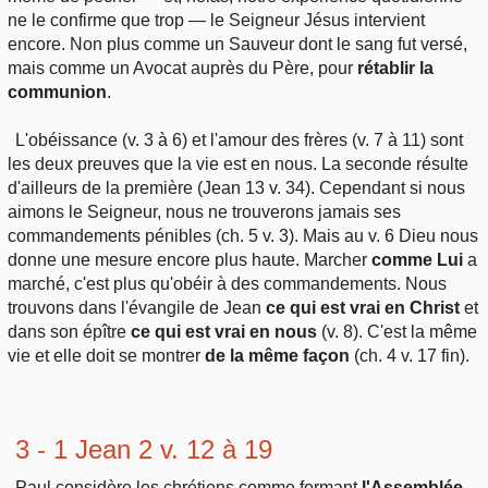
ne le confirme que trop — le Seigneur Jésus intervient
encore. Non plus comme un Sauveur dont le sang fut versé,
mais comme un Avocat auprès du Père, pour
rétablir la
communion
.
L'obéissance (v. 3 à 6) et l'amour des frères (v. 7 à 11) sont
les deux preuves que la vie est en nous. La seconde résulte
d'ailleurs de la première (Jean 13 v. 34). Cependant si nous
aimons le Seigneur, nous ne trouverons jamais ses
commandements pénibles (ch. 5 v. 3). Mais au v. 6 Dieu nous
donne une mesure encore plus haute. Marcher
comme Lui
a
marché, c'est plus qu'obéir à des commandements. Nous
trouvons dans l'évangile de Jean
ce qui est vrai en Christ
et
dans son épître
ce qui est vrai en nous
(v. 8). C'est la même
vie et elle doit se montrer
de la même façon
(ch. 4 v. 17 fin).
3 - 1 Jean 2 v. 12 à 19
Paul considère les chrétiens comme formant
l'Assemblée