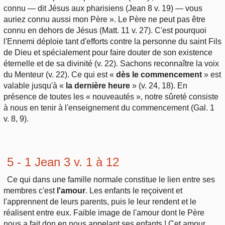
connu — dit Jésus aux pharisiens (Jean 8 v. 19) — vous
auriez connu aussi mon Père ». Le Père ne peut pas être
connu en dehors de Jésus (Matt. 11 v. 27). C'est pourquoi
l'Ennemi déploie tant d'efforts contre la personne du saint Fils
de Dieu et spécialement pour faire douter de son existence
éternelle et de sa divinité (v. 22). Sachons reconnaître la voix
du Menteur (v. 22). Ce qui est «
dès le commencement
» est
valable jusqu'à «
la dernière heure
» (v. 24, 18). En
présence de toutes les « nouveautés », notre sûreté consiste
à nous en tenir à l'enseignement du commencement (Gal. 1
v. 8, 9).
5 - 1 Jean 3 v. 1 à 12
Ce qui dans une famille normale constitue le lien entre ses
membres c'est
l'amour
. Les enfants le reçoivent et
l'apprennent de leurs parents, puis le leur rendent et le
réalisent entre eux. Faible image de l'amour dont le Père
nous a fait don en nous appelant ses enfants ! Cet amour,