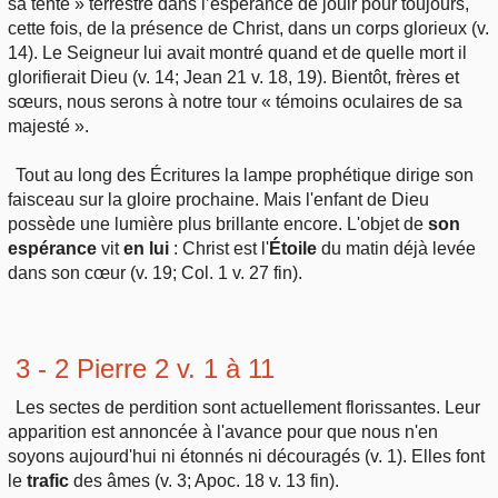
sa tente » terrestre dans l’espérance de jouir pour toujours,
cette fois, de la présence de Christ, dans un corps glorieux (v.
14). Le Seigneur lui avait montré quand et de quelle mort il
glorifierait Dieu (v. 14; Jean 21 v. 18, 19). Bientôt, frères et
sœurs, nous serons à notre tour « témoins oculaires de sa
majesté ».
Tout au long des Écritures la lampe prophétique dirige son
faisceau sur la gloire prochaine. Mais l'enfant de Dieu
possède une lumière plus brillante encore. L'objet de
son
espérance
vit
en lui
: Christ est l'
Étoile
du matin déjà levée
dans son cœur (v. 19; Col. 1 v. 27 fin).
3 - 2 Pierre 2 v. 1 à 11
Les sectes de perdition sont actuellement florissantes. Leur
apparition est annoncée à l'avance pour que nous n'en
soyons aujourd'hui ni étonnés ni découragés (v. 1). Elles font
le
trafic
des âmes (v. 3; Apoc. 18 v. 13 fin).