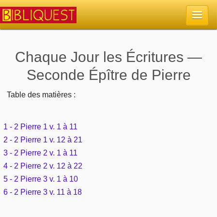
Accueil
Chaque Jour les Écritures —
Seconde Épître de Pierre
La Bible
Table des matières :
Retour à l'accueil
Sujets
Quoi de neuf sur Bibliquest
1 - 2 Pierre 1 v. 1 à 11
Lisez la Bible
Commentaires
2 - 2 Pierre 1 v. 12 à 21
Sujets d'actualité
3 - 2 Pierre 2 v. 1 à 11
Écoutez la Bible
Tous les sujets
Recherche
4 - 2 Pierre 2 v. 12 à 22
Librairies, éditeurs
Rechercher (concordance)
5 - 2 Pierre 3 v. 1 à 10
Dieu
Études et commentaires par passage
En bref
6 - 2 Pierre 3 v. 11 à 18
Autres sites chrétiens
Au sujet de la Bible
La Bible
Personnages bibliques
Rechercher dans le site