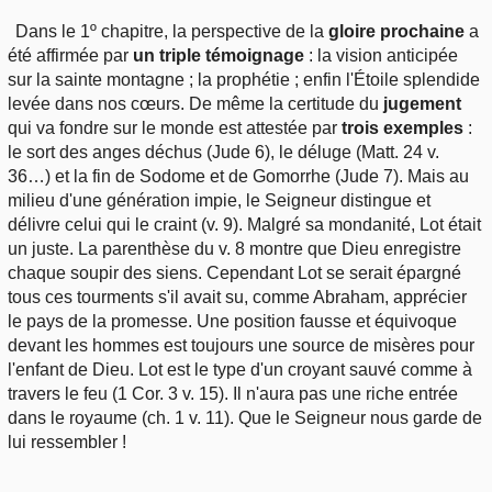
Dans le 1º chapitre, la perspective de la
gloire prochaine
a
été affirmée par
un triple témoignage
: la vision anticipée
sur la sainte montagne ; la prophétie ; enfin l'Étoile splendide
levée dans nos cœurs. De même la certitude du
jugement
qui va fondre sur le monde est attestée par
trois exemples
:
le sort des anges déchus (Jude 6), le déluge (Matt. 24 v.
36…) et la fin de Sodome et de Gomorrhe (Jude 7). Mais au
milieu d'une génération impie, le Seigneur distingue et
délivre celui qui le craint (v. 9). Malgré sa mondanité, Lot était
un juste. La parenthèse du v. 8 montre que Dieu enregistre
chaque soupir des siens. Cependant Lot se serait épargné
tous ces tourments s'il avait su, comme Abraham, apprécier
le pays de la promesse. Une position fausse et équivoque
devant les hommes est toujours une source de misères pour
l'enfant de Dieu. Lot est le type d'un croyant sauvé comme à
travers le feu (1 Cor. 3 v. 15). Il n'aura pas une riche entrée
dans le royaume (ch. 1 v. 11). Que le Seigneur nous garde de
lui ressembler !