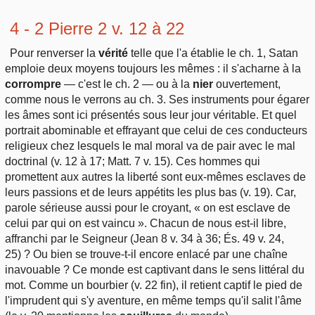
4 - 2 Pierre 2 v. 12 à 22
Pour renverser la
vérité
telle que l'a établie le ch. 1, Satan
emploie deux moyens toujours les mêmes : il s'acharne à la
corrompre
— c'est le ch. 2 — ou à la
nier
ouvertement,
comme nous le verrons au ch. 3. Ses instruments pour égarer
les âmes sont ici présentés sous leur jour véritable. Et quel
portrait abominable et effrayant que celui de ces conducteurs
religieux chez lesquels le mal moral va de pair avec le mal
doctrinal (v. 12 à 17; Matt. 7 v. 15). Ces hommes qui
promettent aux autres la liberté sont eux-mêmes esclaves de
leurs passions et de leurs appétits les plus bas (v. 19). Car,
parole sérieuse aussi pour le croyant, « on est esclave de
celui par qui on est vaincu ». Chacun de nous est-il libre,
affranchi par le Seigneur (Jean 8 v. 34 à 36; És. 49 v. 24,
25) ? Ou bien se trouve-t-il encore enlacé par une chaîne
inavouable ? Ce monde est captivant dans le sens littéral du
mot. Comme un bourbier (v. 22 fin), il retient captif le pied de
l'imprudent qui s'y aventure, en même temps qu'il salit l'âme