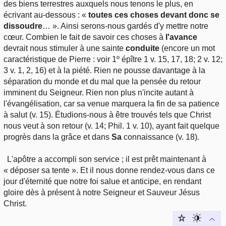
des biens terrestres auxquels nous tenons le plus, en
écrivant au-dessous : «
toutes ces choses devant donc se
dissoudre
… ». Ainsi serons-nous gardés d'y mettre notre
cœur. Combien le fait de savoir ces choses à
l'avance
devrait nous stimuler à une sainte
conduite
(encore un mot
caractéristique de Pierre : voir 1º épître 1 v. 15, 17, 18; 2 v. 12;
3 v. 1, 2, 16) et à la piété. Rien ne pousse davantage à la
séparation du monde et du mal que la pensée du retour
imminent du Seigneur. Rien non plus n'incite autant à
l'évangélisation, car sa venue marquera la fin de sa patience
à salut (v. 15). Étudions-nous à être trouvés tels que Christ
nous veut à son retour (v. 14; Phil. 1 v. 10), ayant fait quelque
progrès dans la grâce et dans
Sa
connaissance (v. 18).
L'apôtre a accompli son service ; il est prêt maintenant à
« déposer sa tente ». Et il nous donne rendez-vous dans ce
jour d'éternité que notre foi salue et anticipe, en rendant
gloire dès à présent à notre Seigneur et Sauveur Jésus
Christ.