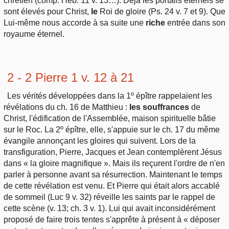
chrétien (comp. Héb. 11 v. 13…). Déjà les portails éternels se
sont élevés pour Christ,
le
Roi de gloire (Ps. 24 v. 7 et 9). Que
Lui-même nous accorde à sa suite une
riche
entrée dans son
royaume éternel.
2 - 2 Pierre 1 v. 12 à 21
Les vérités développées dans la 1º épître rappelaient les
révélations du ch. 16 de Matthieu :
les souffrances
de
Christ, l'édification de l'Assemblée, maison spirituelle bâtie
sur le Roc. La 2º épître, elle, s'appuie sur le ch. 17 du même
évangile annonçant les gloires qui suivent. Lors de la
transfiguration, Pierre, Jacques et Jean contemplèrent Jésus
dans « la gloire magnifique ». Mais ils reçurent l'ordre de n'en
parler à personne avant sa résurrection. Maintenant le temps
de cette révélation est venu. Et Pierre qui était alors accablé
de sommeil (Luc 9 v. 32) réveille les saints par le rappel de
cette scène (v. 13; ch. 3 v. 1). Lui qui avait inconsidérément
proposé de faire trois tentes s'apprête à présent à « déposer