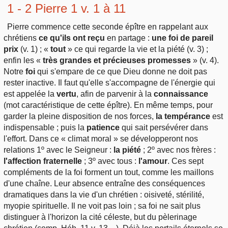
Outils
1 - 2 Pierre 1 v. 1 à 11
Études et commentaires par passage
L'Évangile, le Salut
Édification
Sujets de A à Z
Pierre commence cette seconde épître en rappelant aux
Sommaires
Paramètres
Versets Classés
chrétiens
ce qu'ils ont reçu
en partage :
une foi de pareil
Mort, résurrection
Commentaires journaliers
prix
(v. 1) ; «
tout
» ce qui regarde la vie et la piété (v. 3) ;
Ouvrages de A à Z
Aperçus Livres de la Bible
enfin les «
très grandes et précieuses promesses
» (v. 4).
Lecture Journalière
L'Église, l'Assemblée
Notre
foi
qui s'empare de ce que Dieu donne ne doit pas
COURS Bibliques - GUIDES de lecture
Auteurs de A à Z
Autres FAQ
rester inactive. Il faut qu'elle s'accompagne de l'énergie qui
Prophétie
est appelée la
vertu
, afin de parvenir à la
connaissance
Pour débuter
Rechercher dans la Bible
(mot caractéristique de cette épître). En même temps, pour
garder la pleine disposition de nos forces,
la tempérance
est
Sanctification
indispensable ; puis la
patience
qui sait persévérer dans
Études et commentaires par passage
l'effort. Dans ce « climat moral » se développeront nos
Vie pratique
relations 1º avec le Seigneur :
la piété
; 2º avec nos frères :
Dictionnaires bibliques
l'affection fraternelle
; 3º avec tous :
l'amour
. Ces sept
Mariage, famille
compléments de la foi forment un tout, comme les maillons
d'une chaîne. Leur absence entraîne des conséquences
dramatiques dans la vie d'un chrétien : oisiveté, stérilité,
Sujets de A à Z
myopie spirituelle. Il ne voit pas loin ; sa foi ne sait plus
distinguer à l'horizon la cité céleste, but du pèlerinage