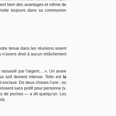
nement bien des avantages et même de
n réside toujours dans sa communion
 notre tenue dans les réunions soient
us n'avons droit à aucun relâchement
nt rassasié par l'argent… ». Un avare
a soif devient intense. Telle est
la
 est esclave. De deux choses l'une : ou
érissent sans profit pour personne (v.
 pas de poches — a dit quelqu'un. Les
elà.