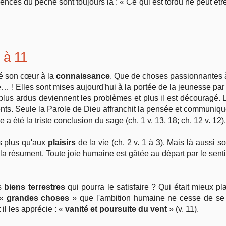
nces du péché sont toujours là : « Ce qui est tordu ne peut êtr
1 à 11
ué son cœur à la
connaissance
. Que de choses passionnantes à
ie… ! Elles sont mises aujourd'hui à la portée de la jeunesse p
lus ardus deviennent les problèmes et plus il est découragé. 
nts. Seule la Parole de Dieu affranchit la pensée et communiqu
le a été la triste conclusion du sage (ch. 1 v. 13, 18; ch. 12 v. 12).
ns plus qu'aux
plaisirs
de la vie (ch. 2 v. 1 à 3). Mais là aussi s
 la résument. Toute joie humaine est gâtée au départ par le sent
es
biens terrestres
qui pourra le satisfaire ? Qui était mieux 
 «
grandes choses
» que l'ambition humaine ne cesse de se 
il les apprécie : «
vanité et poursuite du vent
» (v. 11).