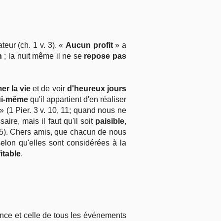
eur (ch. 1 v. 3). «
Aucun profit
» a
n
; la nuit même il ne se
repose pas
er la vie
et de voir
d'heureux jours
ui-même
qu'il appartient d'en réaliser
» (1 Pier. 3 v. 10, 11; quand nous ne
aire, mais il faut qu'il soit
paisible
,
 25). Chers amis, que chacun de nous
elon qu'elles sont considérées à la
itable
.
ance et celle de tous les événements