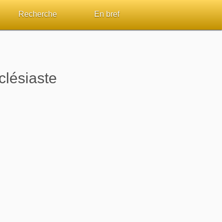
Recherche
En bref
par passage
Rechercher dans le site
Sommaires
Sujets de A à Z
Aperçus Livres de la Bible
clésiaste
Ouvrages de A à Z
Autres FAQ
s
Auteurs de A à Z
ES de lecture
Rechercher dans la Bible
Études et commentaires par passage
Dictionnaires bibliques