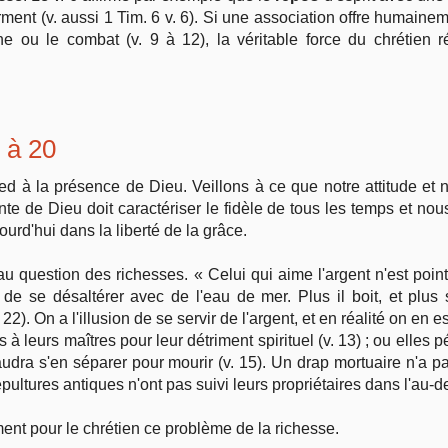
urment (v. aussi 1 Tim. 6 v. 6). Si une association offre humai
che ou le combat (v. 9 à 12), la véritable force du chrétie
1 à 20
sied à la présence de Dieu. Veillons à ce que notre attitude et
te de Dieu doit caractériser le fidèle de tous les temps et no
rd'hui dans la liberté de la grâce.
eau question des richesses. « Celui qui aime l'argent n'est poi
e se désaltérer avec de l'eau de mer. Plus il boit, et plus s
22). On a l'illusion de se servir de l'argent, et en réalité on en
à leurs maîtres pour leur détriment spirituel (v. 13) ; ou elles p
il faudra s'en séparer pour mourir (v. 15). Un drap mortuaire n'a
ultures antiques n'ont pas suivi leurs propriétaires dans l'au-d
ement pour le chrétien ce problème de la richesse.