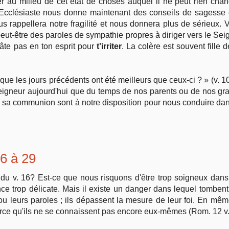
r au milieu de cet état de choses auquel il ne peut rien ch
 l'Ecclésiaste nous donne maintenant des conseils de sagess
ous rappellera notre fragilité et nous donnera plus de sérieux. 
eut-être des paroles de sympathie propres à diriger vers le Sei
âte pas en ton esprit pour
t'irriter
. La colère est souvent fille 
 que les jours précédents ont été meilleurs que ceux-ci ? » (v. 1
le Seigneur aujourd'hui que du temps de nos parents ou de nos g
s sa communion sont à notre disposition pour nous conduire d
16 à 29
du v. 16? Est-ce que nous risquons d'être trop soigneux dan
e trop délicate. Mais il existe un danger dans lequel tombent 
ou leurs paroles ; ils dépassent la mesure de leur foi. En même
arce qu'ils ne se connaissent pas encore eux-mêmes (Rom. 12 v.