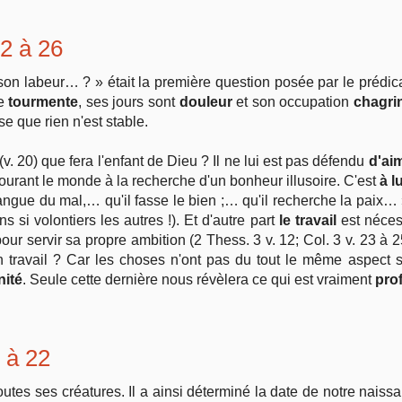
12 à 26
on labeur… ? » était la première question posée par le prédicat
se
tourmente
, ses jours sont
douleur
et son occupation
chagri
lise que rien n'est stable.
(v. 20) que fera l'enfant de Dieu ? Il ne lui est pas défendu
d'aim
ourant le monde à la recherche d'un bonheur illusoire. C'est
à l
langue du mal,… qu'il fasse le bien ;… qu'il recherche la paix… 
i volontiers les autres !). Et d'autre part
le travail
est nécess
our servir sa propre ambition (2 Thess. 3 v. 12; Col. 3 v. 23 à
on travail ? Car les choses n'ont pas du tout le même aspect s
nité
. Seule cette dernière nous révèlera ce qui est vraiment
prof
1 à 22
utes ses créatures. Il a ainsi déterminé la date de notre naiss