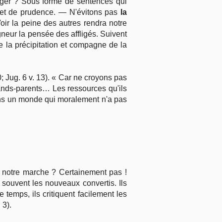
anger ? Sous forme de sentences qui
e et de prudence. — N'évitons pas
la
Voir la peine des autres rendra notre
gneur la pensée des affligés. Suivent
de la précipitation et compagne de la
0; Jug. 6 v. 13). « Car ne croyons pas
rands-parents… Les ressources qu'ils
ans un monde qui moralement n'a pas
s notre marche ? Certainement pas !
souvent les nouveaux convertis. Ils
 temps, ils critiquent facilement les
 3).