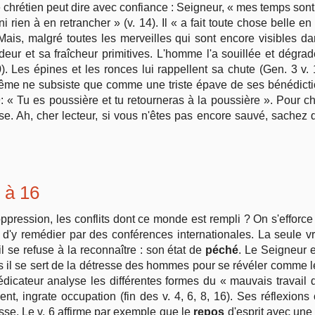
 chrétien peut dire avec confiance : Seigneur, « mes temps sont e
, ni rien à en retrancher » (v. 14). Il « a fait toute chose belle e
 Mais, malgré toutes les merveilles qui sont encore visibles d
eur et sa fraîcheur primitives. L'homme l'a souillée et dégradé
. Les épines et les ronces lui rappellent sa chute (Gen. 3 v.
même ne subsiste que comme une triste épave de ses bénédiction
 « Tu es poussière et tu retourneras à la poussière ». Pour c
se. Ah, cher lecteur, si vous n'êtes pas encore sauvé, sachez q
1 à 16
l'oppression, les conflits dont ce monde est rempli ? On s'effo
 d'y remédier par des conférences internationales. La seule vr
se refuse à la reconnaître : son état de
péché
. Le Seigneur es
s il se sert de la détresse des hommes pour se révéler comme le 
rédicateur analyse les différentes formes du « mauvais travail qu
ent, ingrate occupation (fin des v. 4, 6, 8, 16). Ses réflexion
se. Le v. 6 affirme par exemple que le
repos
d'esprit avec une