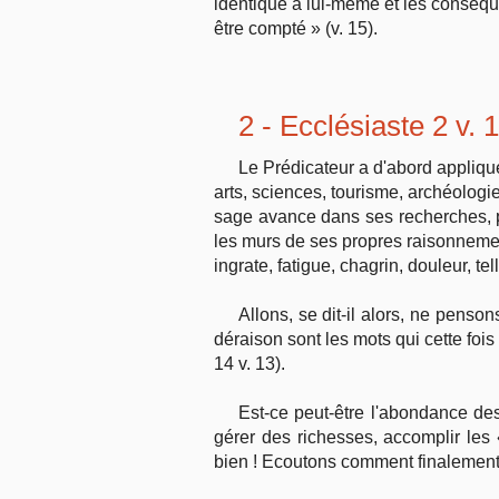
identique à lui-même et les conséque
être compté » (v. 15).
2 - Ecclésiaste 2 v. 
Le Prédicateur a d'abord appliq
arts, sciences, tourisme, archéolog
sage avance dans ses recherches, p
les murs de ses propres raisonneme
ingrate, fatigue, chagrin, douleur, tel
Allons, se dit-il alors, ne penso
déraison sont les mots qui cette fois
14 v. 13).
Est-ce peut-être l'abondance d
gérer des richesses, accomplir les
bien ! Ecoutons comment finalement 