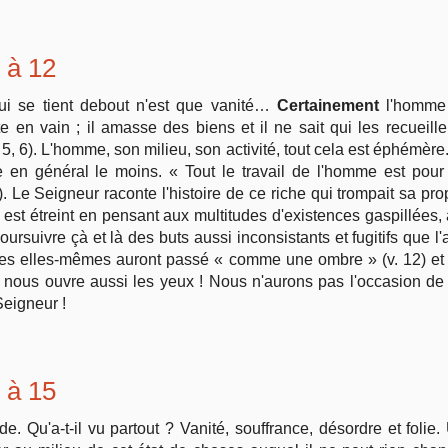
1 à 12
ui se tient debout n'est que vanité…
Certainement
l'homme 
ite en vain ; il amasse des biens et il ne sait qui les recueil
 5, 6). L'homme, son milieu, son activité, tout cela est éphémère
upe en général le moins. « Tout le travail de l'homme est pou
). Le Seigneur raconte l'histoire de ce riche qui trompait sa prop
n est étreint en pensant aux multitudes d'existences gaspillées
suivre çà et là des buts aussi inconsistants et fugitifs que l'a
vies elles-mêmes auront passé « comme une ombre » (v. 12) et po
 nous ouvre aussi les yeux ! Nous n'aurons pas l'occasion de 
Seigneur !
1 à 15
e. Qu'a-t-il vu partout ? Vanité, souffrance, désordre et folie