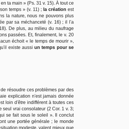
n ta main » (Ps. 31 v. 15). À tout ce
n son temps » (v. 11) ;
la création
est
ans la nature, nous ne pouvons plus
e par sa méchanceté (v. 16) ; il l'a
 18). De plus, au milieu du naufrage
s passées. Et, finalement, le v. 20
hacun échoit « le temps de mourir »,
u'il existe aussi
un temps pour se
rce de résoudre ces problèmes par des
aie explication n'est jamais donnée
t loin d'être indifférent à toutes ces
seul vrai consolateur (2 Cor. 1 v. 3;
i se fait sous le soleil ». Il conclut
s ont une portée générale ; le monde
 situation modeste, valent mieux que