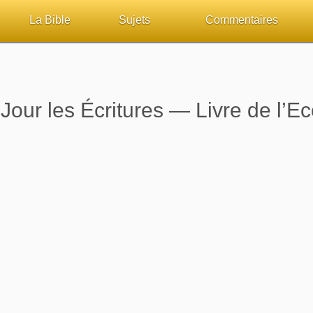
La Bible
Sujets
Commentaires
ueil
Lisez la Bible
Tous les sujets
Études et commentaires 
sur Bibliquest
Écoutez la Bible
Dieu
Personnages bibliques
our les Écritures — Livre de l’Ec
lité
Rechercher (concordance)
La Bible
Édification
iteurs
Au sujet de la Bible
L'Évangile, le Salut
Commentaires journalier
chrétiens
Études et commentaires par passage
Mort, résurrection
COURS Bibliques - GUID
Versets Classés
L'Église, l'Assemblée
Pour débuter
Lecture Journalière
Prophétie
Sanctification