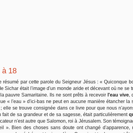
Vie pratique
Mariage, famille
Sujets de A à Z
1 à 18
tre résumé par cette parole du Seigneur Jésus : « Quiconque b
 de Sichar était l'image d'un monde aride et décevant où ne se 
a pauvre Samaritaine. Ils ne sont prêts à recevoir
l'eau vive
, 
 que « l'eau » d'ici-bas ne peut en aucune manière étancher la s
; elle se trouve consignée dans ce livre pour que nous n'ayo
du fait de sa grandeur et de sa sagesse, était particulièrement
qu
édicateur n'est autre que Salomon, roi à Jérusalem. Son témoigna
eil ». Bien des choses sans doute ont changé d'apparence,