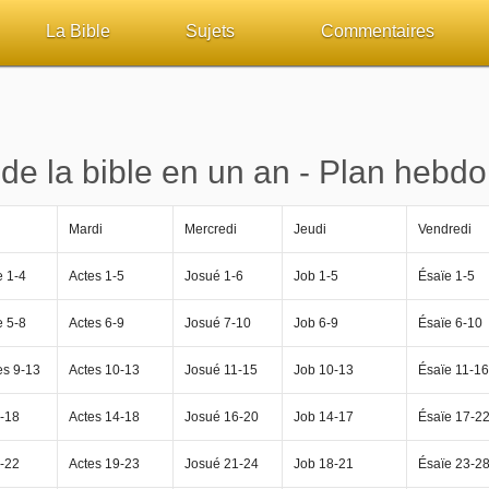
La Bible
Sujets
Commentaires
ueil
Lisez la Bible
Tous les sujets
Études et commentaires 
sur Bibliquest
Écoutez la Bible
Dieu
Personnages bibliques
 de la bible en un an - Plan hebd
lité
Rechercher (concordance)
La Bible
Édification
Mardi
Mercredi
Jeudi
Vendredi
iteurs
Au sujet de la Bible
L'Évangile, le Salut
Commentaires journalier
 1-4
Actes 1-5
Josué 1-6
Job 1-5
Ésaïe 1-5
chrétiens
Études et commentaires par passage
Mort, résurrection
COURS Bibliques - GUID
 5-8
Actes 6-9
Josué 7-10
Job 6-9
Ésaïe 6-10
Versets Classés
L'Église, l'Assemblée
Pour débuter
s 9-13
Actes 10-13
Josué 11-15
Job 10-13
Ésaïe 11-16
-18
Actes 14-18
Josué 16-20
Job 14-17
Ésaïe 17-2
Lecture Journalière
Prophétie
-22
Actes 19-23
Josué 21-24
Job 18-21
Ésaïe 23-2
Sanctification