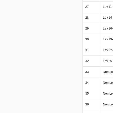
27
Lev.11
28
Lev.14
29
Lev.16
30
Lev.19
31
Lev.22
32
Lev.25
33
Nombre
34
Nombre
35
Nombre
36
Nombre