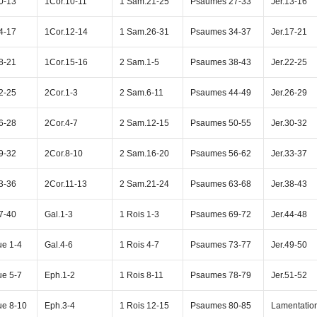
0-13
1Cor.10-11
1 Sam.21-25
Psaumes 27-33
Jer.13-16
4-17
1Cor.12-14
1 Sam.26-31
Psaumes 34-37
Jer.17-21
8-21
1Cor.15-16
2 Sam.1-5
Psaumes 38-43
Jer.22-25
2-25
2Cor.1-3
2 Sam.6-11
Psaumes 44-49
Jer.26-29
6-28
2Cor.4-7
2 Sam.12-15
Psaumes 50-55
Jer.30-32
9-32
2Cor.8-10
2 Sam.16-20
Psaumes 56-62
Jer.33-37
3-36
2Cor.11-13
2 Sam.21-24
Psaumes 63-68
Jer.38-43
7-40
Gal.1-3
1 Rois 1-3
Psaumes 69-72
Jer.44-48
ue 1-4
Gal.4-6
1 Rois 4-7
Psaumes 73-77
Jer.49-50
ue 5-7
Eph.1-2
1 Rois 8-11
Psaumes 78-79
Jer.51-52
ue 8-10
Eph.3-4
1 Rois 12-15
Psaumes 80-85
Lamentatio