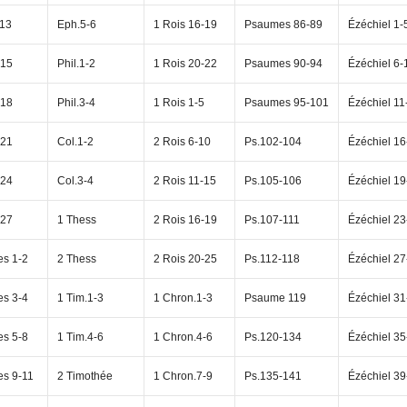
-13
Eph.5-6
1 Rois 16-19
Psaumes 86-89
Ézéchiel 1-
-15
Phil.1-2
1 Rois 20-22
Psaumes 90-94
Ézéchiel 6-
-18
Phil.3-4
1 Rois 1-5
Psaumes 95-101
Ézéchiel 11
-21
Col.1-2
2 Rois 6-10
Ps.102-104
Ézéchiel 16
-24
Col.3-4
2 Rois 11-15
Ps.105-106
Ézéchiel 19
-27
1 Thess
2 Rois 16-19
Ps.107-111
Ézéchiel 23
s 1-2
2 Thess
2 Rois 20-25
Ps.112-118
Ézéchiel 27
s 3-4
1 Tim.1-3
1 Chron.1-3
Psaume 119
Ézéchiel 31
s 5-8
1 Tim.4-6
1 Chron.4-6
Ps.120-134
Ézéchiel 35
s 9-11
2 Timothée
1 Chron.7-9
Ps.135-141
Ézéchiel 39