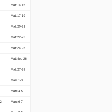
3
Matt.14-16
8
Matt.17-19
2
Matt.20-21
7
Matt.22-23
3
Matt.24-25
9
Matthieu 26
6
Matt.27-28
Marc 1-3
Marc 4-5
12
Marc 6-7