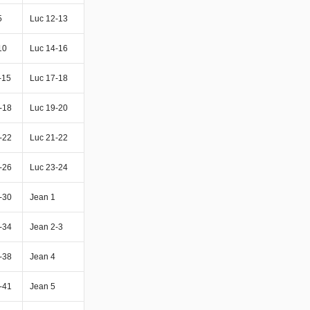
5
Luc 12-13
10
Luc 14-16
-15
Luc 17-18
-18
Luc 19-20
-22
Luc 21-22
-26
Luc 23-24
-30
Jean 1
-34
Jean 2-3
-38
Jean 4
-41
Jean 5