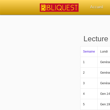
Accueil
Retour à l'acc
Quoi de neuf 
Lecture
Sujets d'actua
Semaine
Lundi
Librairies, éd
1
Genèse
Autres sites 
2
Genèse
Outils
3
Genèse
4
Gen.14
Paramètres
5
Gen.19