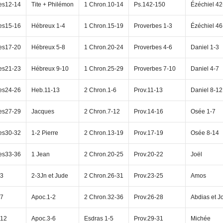
es12-14
Tite + Philémon
1 Chron.10-14
Ps.142-150
Ézéchiel 42
es15-16
Hébreux 1-4
1 Chron.15-19
Proverbes 1-3
Ézéchiel 46
es17-20
Hébreux 5-8
1 Chron.20-24
Proverbes 4-6
Daniel 1-3
es21-23
Hébreux 9-10
1 Chron.25-29
Proverbes 7-10
Daniel 4-7
es24-26
Heb.11-13
2 Chron.1-6
Prov.11-13
Daniel 8-12
es27-29
Jacques
2 Chron.7-12
Prov.14-16
Osée 1-7
es30-32
1-2 Pierre
2 Chron.13-19
Prov.17-19
Osée 8-14
es33-36
1 Jean
2 Chron.20-25
Prov.20-22
Joël
-3
2-3Jn et Jude
2 Chron.26-31
Prov.23-25
Amos
-7
Apoc.1-2
2 Chron.32-36
Prov.26-28
Abdias et J
-12
Apoc.3-6
Esdras 1-5
Prov.29-31
Michée