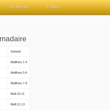
Recherche
En bref
par passage
Rechercher dans le site
Sommaires
Sujets de A à Z
Aperçus Livres de la Bible
omadaire
Ouvrages de A à Z
Autres FAQ
Samedi
s
Auteurs de A à Z
Matthieu 1-4
ES de lecture
Rechercher dans la Bible
Matthieu 5-6
Études et commentaires par passage
Matthieu 7-9
2
Matt.10-11
Dictionnaires bibliques
8
Matt.12-13