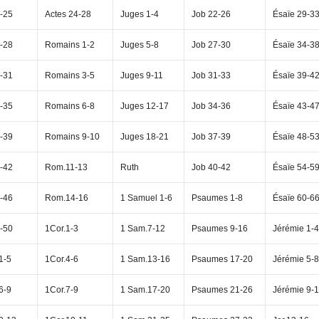
-25
Actes 24-28
Juges 1-4
Job 22-26
Ésaïe 29-3
Vie pratique
-28
Romains 1-2
Juges 5-8
Job 27-30
Ésaïe 34-3
Mariage, famille
-31
Romains 3-5
Juges 9-11
Job 31-33
Ésaïe 39-4
Sujets de A à Z
-35
Romains 6-8
Juges 12-17
Job 34-36
Ésaïe 43-4
-39
Romains 9-10
Juges 18-21
Job 37-39
Ésaïe 48-5
-42
Rom.11-13
Ruth
Job 40-42
Ésaïe 54-5
-46
Rom.14-16
1 Samuel 1-6
Psaumes 1-8
Ésaïe 60-6
-50
1Cor.1-3
1 Sam.7-12
Psaumes 9-16
Jérémie 1-4
1-5
1Cor.4-6
1 Sam.13-16
Psaumes 17-20
Jérémie 5-8
6-9
1Cor.7-9
1 Sam.17-20
Psaumes 21-26
Jérémie 9-