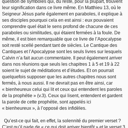
question de symboles qui, du reste, pour la plupart, trouvent
leur signification dans ce livre même. En Matthieu 13, où le
Seigneur Jésus parle également en paraboles, il explique à
ses disciples pourquoi cela en est ainsi : eux pouvaient
comprendre quel était le sens profond de chacune de ces
paraboles ou similitudes, qui étaient fermées à la foule. De
même, il est bien remarquable que ce livre de l’Apocalypse
soit resté scellé pendant tant de siècles. Le Cantique des
Cantiques et l’Apocalypse sont les seuls livres sur lesquels
Calvin n’a fait aucun commentaire. Il peut également arriver
dans nos réunions que seuls les chapitres 1 à 5 et 19 à 22
soient le sujet de méditations et d’études. Et on pourrait
quelquefois supposer que les autres chapitres nous sont
fermés, à nous aussi. Il ne devrait pas en être ainsi, car
« bienheureux celui qui lit et ceux qui entendent les paroles
de la prophétie » (v.3). Ceux qui lisent, entendent et gardent
la parole de cette prophétie, sont appelés ici
« bienheureux », à l’opposé des infidèles.
Qu’est-ce qui fait, en effet, la solennité du premier verset ?
C’est qu’il parle de « ce qui doit arriver bientôt » et le verset 3