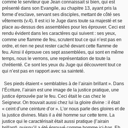
comme le serviteur que Jean connaissait si bien, qui est
présenté dans son Evangile, au chapitre 13, ayant pris la
forme d’esclave, servant ses disciples, mettant de côté ses
vêtements (v.4). Il est ici le Juge dans toute sa majesté et se
place au-dessus des assemblées pour les éprouver. Ceci est
rendu évident dans les caractères qui suivent : ses yeux,
comme une flamme de feu, scrutent tout ce qui n’est pas en
ordre, et rien ne peut rester caché devant cette flamme de
feu. Ainsi il éprouve ces sept assemblées, qui sont en même
temps, nous le verrons, une représentation de toute la
chrétienté. Ce sont les yeux du Juge qui découvrent tout ce
qui n’est pas en rapport avec sa sainteté.
Ses pieds étaient « semblables à de l’airain brillant ». Dans
l’Écriture, l’airain est une image de la justice pratique, une
justice éprouvée par le feu. Ceci était le cas chez le
Seigneur. On trouvait aussi chez lui la gloire divine : il était
« ceint d’une ceinture d’or ». L’or nous parle des gloires et de
la justice divines. Mais il a été homme sur cette terre. La
justice qui le caractérisait était aussi pratique (l’airain
brillant), puisqu’il a été éprouvé comme homme ici-bas. Eh