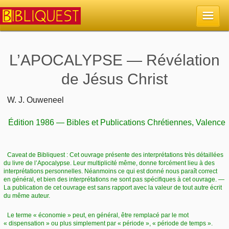
Accueil
L’APOCALYPSE — Révélation
de Jésus Christ
La Bible
W. J. Ouweneel
Retour à l'accueil
Sujets
Édition 1986 — Bibles et Publications Chrétiennes, Valence
Quoi de neuf sur Bibliquest
Lisez la Bible
Commentaires
Caveat de Bibliquest : Cet ouvrage présente des interprétations très détaillées
Sujets d'actualité
Écoutez la Bible
du livre de l’Apocalypse. Leur multiplicité même, donne forcément lieu à des
Tous les sujets
Recherche
interprétations personnelles. Néanmoins ce qui est donné nous paraît correct
en général, et bien des interprétations ne sont pas spécifiques à cet ouvrage. —
Librairies, éditeurs
Rechercher (concordance)
La publication de cet ouvrage est sans rapport avec la valeur de tout autre écrit
Dieu
du même auteur.
Études et commentaires par passage
En bref
Autres sites chrétiens
Au sujet de la Bible
Le terme « économie » peut, en général, être remplacé par le mot
La Bible
Personnages bibliques
« dispensation » ou plus simplement par « période », « période de temps ».
Rechercher dans le site