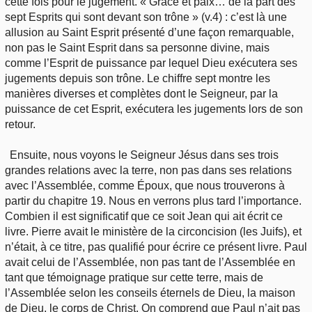
cette fois pour le jugement. « Grâce et paix… de la part des
sept Esprits qui sont devant son trône » (v.4) : c’est là une
allusion au Saint Esprit présenté d’une façon remarquable,
non pas le Saint Esprit dans sa personne divine, mais
comme l’Esprit de puissance par lequel Dieu exécutera ses
jugements depuis son trône. Le chiffre sept montre les
manières diverses et complètes dont le Seigneur, par la
puissance de cet Esprit, exécutera les jugements lors de son
retour.
Ensuite, nous voyons le Seigneur Jésus dans ses trois
grandes relations avec la terre, non pas dans ses relations
avec l’Assemblée, comme Époux, que nous trouverons à
partir du chapitre 19. Nous en verrons plus tard l’importance.
Combien il est significatif que ce soit Jean qui ait écrit ce
livre. Pierre avait le ministère de la circoncision (les Juifs), et
n’était, à ce titre, pas qualifié pour écrire ce présent livre. Paul
avait celui de l’Assemblée, non pas tant de l’Assemblée en
tant que témoignage pratique sur cette terre, mais de
l’Assemblée selon les conseils éternels de Dieu, la maison
de Dieu, le corps de Christ. On comprend que Paul n’ait pas