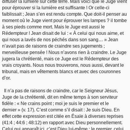
diffuser la lumière sur cette terre. Mais voici que le Juge vient
pour éprouver si la lumière est suffisante ! Or celle-ci
faiblissait ; Jean s’en est rendu compte. Que doit-il penser au
moment où le Juge vient pour éprouver les lampes ? il tombe
à ses pieds comme mort. Mais le Juge est aussi le
Rédempteur ! Jean disait de lui : « À celui qui nous aime, et
qui nous a lavés de nos péchés dans son sang… » Jean
n’avait pas de raisons de craindre ses jugements ;
merveilleuse pensée ! Nous n’avons rien à craindre. Le Juge
jugera la chrétienté, mais ce Juge est le Rédempteur des
vrais croyants. Nous nous trouverons, nous aussi, devant le
tribunal, mais en vêtements blancs et avec des couronnes
d’or.
Il n’a pas de raisons de craindre, car le Seigneur Jésus,
Juge de la chrétienté, dit en même temps à son serviteur
fidèle : « Ne crains point ; moi je suis le premier et le
dernier » (v. 17). C’est comme s’il disait : Je suis Dieu. En
effet cette expression est citée en Ésaïe à diverses reprises
(41:4 ; 44:6 ; 48:12) en rapport avec Dieu personnellement.
Celui qui apparaît ici, c’est Dieu lui-même : le premier, celui