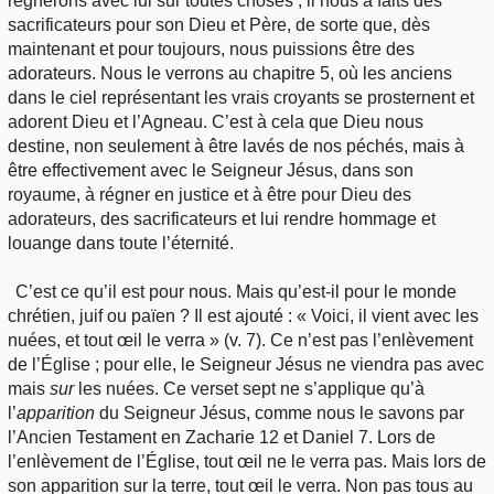
régnerons avec lui sur toutes choses ; il nous a faits des
sacrificateurs pour son Dieu et Père, de sorte que, dès
maintenant et pour toujours, nous puissions être des
adorateurs. Nous le verrons au chapitre 5, où les anciens
dans le ciel représentant les vrais croyants se prosternent et
adorent Dieu et l’Agneau. C’est à cela que Dieu nous
destine, non seulement à être lavés de nos péchés, mais à
être effectivement avec le Seigneur Jésus, dans son
royaume, à régner en justice et à être pour Dieu des
adorateurs, des sacrificateurs et lui rendre hommage et
louange dans toute l’éternité.
C’est ce qu’il est pour nous. Mais qu’est-il pour le monde
chrétien, juif ou païen ? Il est ajouté : « Voici, il vient avec les
nuées, et tout œil le verra » (v. 7). Ce n’est pas l’enlèvement
de l’Église ; pour elle, le Seigneur Jésus ne viendra pas avec
mais
sur
les nuées. Ce verset sept ne s’applique qu’à
l’
apparition
du Seigneur Jésus, comme nous le savons par
l’Ancien Testament en Zacharie 12 et Daniel 7. Lors de
l’enlèvement de l’Église, tout œil ne le verra pas. Mais lors de
son apparition sur la terre, tout œil le verra. Non pas tous au