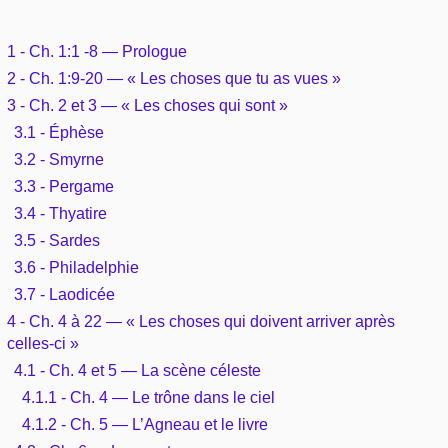
Outils
Études et commentaires par passage
L'Évangile, le Salut
Édification
Sujets de A à Z
1 - Ch. 1:1 -8 — Prologue
Sommaires
Paramètres
Versets Classés
2 - Ch. 1:9-20 — « Les choses que tu as vues »
Mort, résurrection
Commentaires journaliers
Ouvrages de A à Z
3 - Ch. 2 et 3 — « Les choses qui sont »
Aperçus Livres de la Bible
Lecture Journalière
L'Église, l'Assemblée
3.1 - Éphèse
COURS Bibliques - GUIDES de lecture
Auteurs de A à Z
Autres FAQ
3.2 - Smyrne
Prophétie
3.3 - Pergame
Pour débuter
Rechercher dans la Bible
3.4 - Thyatire
Sanctification
3.5 - Sardes
Études et commentaires par passage
3.6 - Philadelphie
Vie pratique
3.7 - Laodicée
Dictionnaires bibliques
4 - Ch. 4 à 22 — « Les choses qui doivent arriver après
Mariage, famille
celles-ci »
4.1 - Ch. 4 et 5 — La scène céleste
Sujets de A à Z
4.1.1 - Ch. 4 — Le trône dans le ciel
4.1.2 - Ch. 5 — L’Agneau et le livre