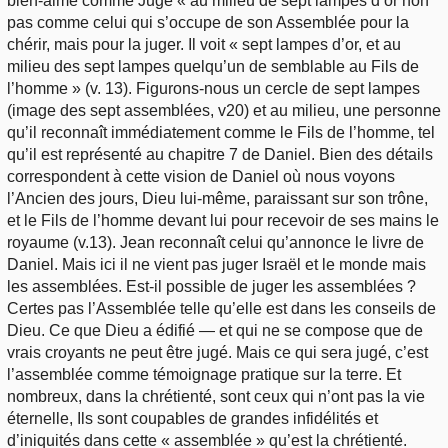
bien-aimé comme Juge « au milieu de sept lampes d’or non
pas comme celui qui s’occupe de son Assemblée pour la
chérir, mais pour la juger. Il voit « sept lampes d’or, et au
milieu des sept lampes quelqu’un de semblable au Fils de
l’homme » (v. 13). Figurons-nous un cercle de sept lampes
(image des sept assemblées, v20) et au milieu, une personne
qu’il reconnaît immédiatement comme le Fils de l’homme, tel
qu’il est représenté au chapitre 7 de Daniel. Bien des détails
correspondent à cette vision de Daniel où nous voyons
l’Ancien des jours, Dieu lui-même, paraissant sur son trône,
et le Fils de l’homme devant lui pour recevoir de ses mains le
royaume (v.13). Jean reconnaît celui qu’annonce le livre de
Daniel. Mais ici il ne vient pas juger Israël et le monde mais
les assemblées. Est-il possible de juger les assemblées ?
Certes pas l’Assemblée telle qu’elle est dans les conseils de
Dieu. Ce que Dieu a édifié — et qui ne se compose que de
vrais croyants ne peut être jugé. Mais ce qui sera jugé, c’est
l’assemblée comme témoignage pratique sur la terre. Et
nombreux, dans la chrétienté, sont ceux qui n’ont pas la vie
éternelle, Ils sont coupables de grandes infidélités et
d’iniquités dans cette « assemblée » qu’est la chrétienté.