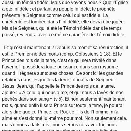
aussi, un témoin fidèle. Mais que voyons-nous ? Que l’Église
a été infidèle ; et parlant au peuple infidèle, le prophète
présente le Seigneur comme celui qui est fidèle. La
chrétienté est tombée dans l’infidélité, elle devra être jugée.
Mais le Seigneur, qui a été le Témoin fidèle dans le temps
passé, reviendra avec ce même caractère de Témoin fidèle.
Et qu’est-il maintenant ? Depuis sa mort et sa résurrection, il
est le Premier-né des morts (comp. Colossiens 1:18). Et le
Prince des rois de la terre, c’est ce qui sera révélé dans
l’avenir. Il possédera toute puissance dans son royaume,
quand il régnera sur toutes choses. Ce sont ici les grandes
relations dans lesquelles la terre connaîtra le Seigneur
Jésus. Jean, qui l’appelle le Prince des rois de la terre,
ajoute : « À celui qui nous aime, et qui nous a lavés de nos
péchés dans son sang » (v.5). Et non seulement maintenant,
mais, quand enfin il sera Prince sur toute la terre, je pourrai
alors dire que ce Prince, ce Roi, ce Fils de l’homme, m’a
aimé et s’est donné lui-même pour moi. Non seulement cela,
mais il nous a faits rois ; nous serons rois avec lui, nous