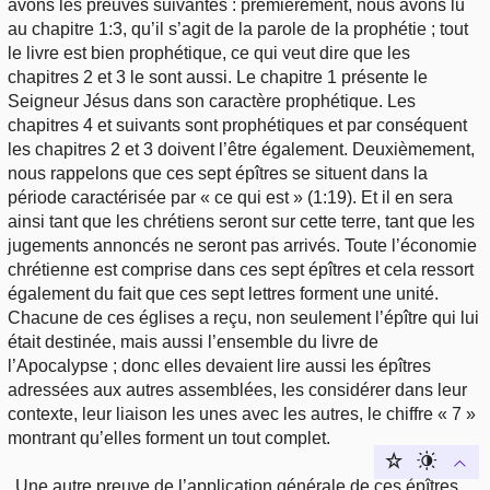
avons les preuves suivantes : premièrement, nous avons lu
au chapitre 1:3, qu’il s’agit de la parole de la prophétie ; tout
le livre est bien prophétique, ce qui veut dire que les
chapitres 2 et 3 le sont aussi. Le chapitre 1 présente le
Seigneur Jésus dans son caractère prophétique. Les
chapitres 4 et suivants sont prophétiques et par conséquent
les chapitres 2 et 3 doivent l’être également. Deuxièmement,
nous rappelons que ces sept épîtres se situent dans la
période caractérisée par « ce qui est » (1:19). Et il en sera
ainsi tant que les chrétiens seront sur cette terre, tant que les
jugements annoncés ne seront pas arrivés. Toute l’économie
chrétienne est comprise dans ces sept épîtres et cela ressort
également du fait que ces sept lettres forment une unité.
Chacune de ces églises a reçu, non seulement l’épître qui lui
était destinée, mais aussi l’ensemble du livre de
l’Apocalypse ; donc elles devaient lire aussi les épîtres
adressées aux autres assemblées, les considérer dans leur
contexte, leur liaison les unes avec les autres, le chiffre « 7 »
montrant qu’elles forment un tout complet.
Une autre preuve de l’application générale de ces épîtres