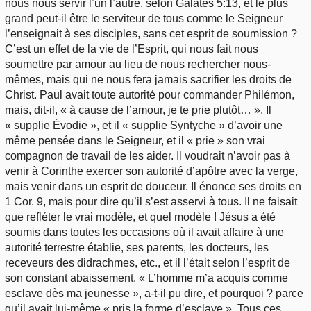
nous nous servir l’un l’autre, selon Galates 5:13, et le plus
grand peut-il être le serviteur de tous comme le Seigneur
l’enseignait à ses disciples, sans cet esprit de soumission ?
C’est un effet de la vie de l’Esprit, qui nous fait nous
soumettre par amour au lieu de nous rechercher nous-
mêmes, mais qui ne nous fera jamais sacrifier les droits de
Christ. Paul avait toute autorité pour commander Philémon,
mais, dit-il, « à cause de l’amour, je te prie plutôt… ». Il
« supplie Évodie », et il « supplie Syntyche » d’avoir une
même pensée dans le Seigneur, et il « prie » son vrai
compagnon de travail de les aider. Il voudrait n’avoir pas à
venir à Corinthe exercer son autorité d’apôtre avec la verge,
mais venir dans un esprit de douceur. Il énonce ses droits en
1 Cor. 9, mais pour dire qu’il s’est asservi à tous. Il ne faisait
que refléter le vrai modèle, et quel modèle ! Jésus a été
soumis dans toutes les occasions où il avait affaire à une
autorité terrestre établie, ses parents, les docteurs, les
receveurs des didrachmes, etc., et il l’était selon l’esprit de
son constant abaissement. « L’homme m’a acquis comme
esclave dès ma jeunesse », a-t-il pu dire, et pourquoi ? parce
qu’il avait lui-même « pris la forme d’esclave ». Tous ces