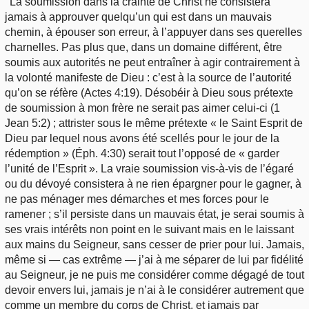
La soumission dans la crainte de Christ ne consistera
jamais à approuver quelqu’un qui est dans un mauvais
chemin, à épouser son erreur, à l’appuyer dans ses querelles
charnelles. Pas plus que, dans un domaine différent, être
soumis aux autorités ne peut entraîner à agir contrairement à
la volonté manifeste de Dieu : c’est à la source de l’autorité
qu’on se réfère (Actes 4:19). Désobéir à Dieu sous prétexte
de soumission à mon frère ne serait pas aimer celui-ci (1
Jean 5:2) ; attrister sous le même prétexte « le Saint Esprit de
Dieu par lequel nous avons été scellés pour le jour de la
rédemption » (Éph. 4:30) serait tout l’opposé de « garder
l’unité de l’Esprit ». La vraie soumission vis-à-vis de l’égaré
ou du dévoyé consistera à ne rien épargner pour le gagner, à
ne pas ménager mes démarches et mes forces pour le
ramener ; s’il persiste dans un mauvais état, je serai soumis à
ses vrais intérêts non point en le suivant mais en le laissant
aux mains du Seigneur, sans cesser de prier pour lui. Jamais,
même si — cas extrême — j’ai à me séparer de lui par fidélité
au Seigneur, je ne puis me considérer comme dégagé de tout
devoir envers lui, jamais je n’ai à le considérer autrement que
comme un membre du corps de Christ, et jamais par