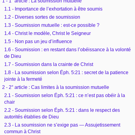
1 - 1° article : La soumission mutuelle
Outils
Études et commentaires par passage
1.1 - Importance de l’exhortation à être soumis
L'Évangile, le Salut
Édification
Sujets de A à Z
1.2 - Diverses sortes de soumission
Sommaires
Paramètres
Versets Classés
Mort, résurrection
1.3 - Soumission mutuelle : est-ce possible ?
Commentaires journaliers
Ouvrages de A à Z
Aperçus Livres de la Bible
1.4 - Christ le modèle, Christ le Seigneur
Lecture Journalière
L'Église, l'Assemblée
1.5 - Non pas un jeu d’influence
COURS Bibliques - GUIDES de lecture
Auteurs de A à Z
Autres FAQ
1.6 - Soumission : en restant dans l’obéissance à la volonté
Prophétie
de Dieu
Pour débuter
Rechercher dans la Bible
1.7 - Soumission dans la crainte de Christ
Sanctification
1.8 - La soumission selon Éph. 5:21 : secret de la patience
Études et commentaires par passage
jointe à la fermeté
Vie pratique
2 - 2° article : Cas limites à la soumission mutuelle
Dictionnaires bibliques
2.1 - Soumission selon Éph. 5:21 : ce n’est pas obéir à la
Mariage, famille
chair
2.2 - Soumission selon Éph. 5:21 : dans le respect des
Sujets de A à Z
autorités établies de Dieu
2.3 - La soumission ne s’exige pas — Assujetissement
commun à Christ