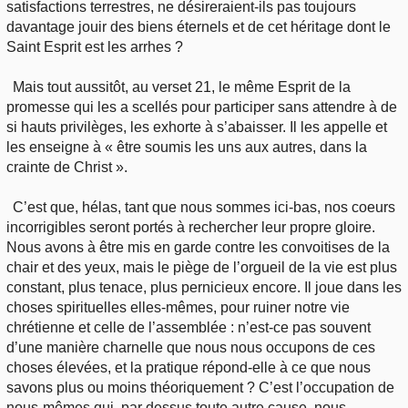
satisfactions terrestres, ne désireraient-ils pas toujours
davantage jouir des biens éternels et de cet héritage dont le
Saint Esprit est les arrhes ?
Mais tout aussitôt, au verset 21, le même Esprit de la
promesse qui les a scellés pour participer sans attendre à de
si hauts privilèges, les exhorte à s’abaisser. Il les appelle et
les enseigne à « être soumis les uns aux autres, dans la
crainte de Christ ».
C’est que, hélas, tant que nous sommes ici-bas, nos coeurs
incorrigibles seront portés à rechercher leur propre gloire.
Nous avons à être mis en garde contre les convoitises de la
chair et des yeux, mais le piège de l’orgueil de la vie est plus
constant, plus tenace, plus pernicieux encore. Il joue dans les
choses spirituelles elles-mêmes, pour ruiner notre vie
chrétienne et celle de l’assemblée : n’est-ce pas souvent
d’une manière charnelle que nous nous occupons de ces
choses élevées, et la pratique répond-elle à ce que nous
savons plus ou moins théoriquement ? C’est l’occupation de
nous-mêmes qui, par dessus toute autre cause, nous