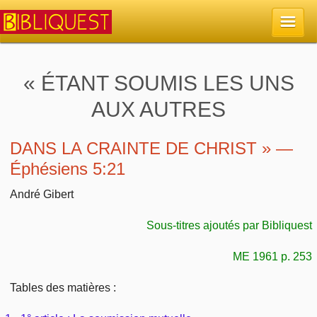
Accueil
« ÉTANT SOUMIS LES UNS
AUX AUTRES
La Bible
Retour à l'accueil
DANS LA CRAINTE DE CHRIST » —
Sujets
Éphésiens 5:21
Quoi de neuf sur Bibliquest
Lisez la Bible
Commentaires
André Gibert
Sujets d'actualité
Écoutez la Bible
Sous-titres ajoutés par Bibliquest
Tous les sujets
Recherche
Librairies, éditeurs
ME 1961 p. 253
Rechercher (concordance)
Dieu
Études et commentaires par passage
En bref
Tables des matières :
Autres sites chrétiens
Au sujet de la Bible
La Bible
Personnages bibliques
Rechercher dans le site