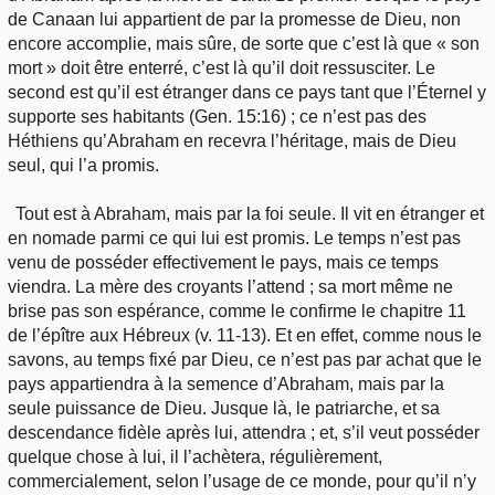
Outils
de Canaan lui appartient de par la promesse de Dieu, non
Études et commentaires par passage
L'Évangile, le Salut
Édification
encore accomplie, mais sûre, de sorte que c’est là que « son
Sujets de A à Z
Sommaires
mort » doit être enterré, c’est là qu’il doit ressusciter. Le
Paramètres
Versets Classés
Mort, résurrection
second est qu’il est étranger dans ce pays tant que l’Éternel y
Commentaires journaliers
Ouvrages de A à Z
supporte ses habitants (Gen. 15:16) ; ce n’est pas des
Aperçus Livres de la Bible
Lecture Journalière
Héthiens qu’Abraham en recevra l’héritage, mais de Dieu
L'Église, l'Assemblée
COURS Bibliques - GUIDES de lecture
seul, qui l’a promis.
Auteurs de A à Z
Autres FAQ
Prophétie
Pour débuter
Tout est à Abraham, mais par la foi seule. Il vit en étranger et
Rechercher dans la Bible
en nomade parmi ce qui lui est promis. Le temps n’est pas
Sanctification
venu de posséder effectivement le pays, mais ce temps
Études et commentaires par passage
viendra. La mère des croyants l’attend ; sa mort même ne
brise pas son espérance, comme le confirme le chapitre 11
Vie pratique
Dictionnaires bibliques
de l’épître aux Hébreux (v. 11-13). Et en effet, comme nous le
savons, au temps fixé par Dieu, ce n’est pas par achat que le
Mariage, famille
pays appartiendra à la semence d’Abraham, mais par la
seule puissance de Dieu. Jusque là, le patriarche, et sa
Sujets de A à Z
descendance fidèle après lui, attendra ; et, s’il veut posséder
quelque chose à lui, il l’achètera, régulièrement,
commercialement, selon l’usage de ce monde, pour qu’il n’y