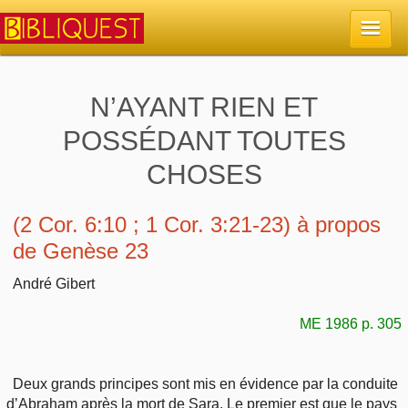
Accueil
N’AYANT RIEN ET
POSSÉDANT TOUTES
La Bible
CHOSES
Retour à l'accueil
Sujets
(2 Cor. 6:10 ; 1 Cor. 3:21-23) à propos
Quoi de neuf sur Bibliquest
Lisez la Bible
Commentaires
de Genèse 23
Sujets d'actualité
André Gibert
Écoutez la Bible
Tous les sujets
Recherche
ME 1986 p. 305
Librairies, éditeurs
Rechercher (concordance)
Dieu
Études et commentaires par passage
En bref
Autres sites chrétiens
Au sujet de la Bible
Deux grands principes sont mis en évidence par la conduite
La Bible
Personnages bibliques
d’Abraham après la mort de Sara. Le premier est que le pays
Rechercher dans le site