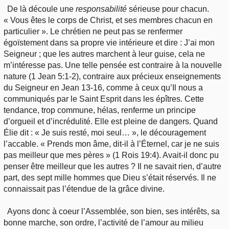
De là découle une
responsabilité
sérieuse pour chacun.
« Vous êtes le corps de Christ, et ses membres chacun en
particulier ». Le chrétien ne peut pas se renfermer
égoïstement dans sa propre vie intérieure et dire : J’ai mon
Seigneur ; que les autres marchent à leur guise, cela ne
m’intéresse pas. Une telle pensée est contraire à la nouvelle
nature (1 Jean 5:1-2), contraire aux précieux enseignements
du Seigneur en Jean 13-16, comme à ceux qu’Il nous a
communiqués par le Saint Esprit dans les épîtres. Cette
tendance, trop commune, hélas, renferme un principe
d’orgueil et d’incrédulité. Elle est pleine de dangers. Quand
Élie dit : « Je suis resté, moi seul… », le découragement
l’accable. « Prends mon âme, dit-il à l’Éternel, car je ne suis
pas meilleur que mes pères » (1 Rois 19:4). Avait-il donc pu
penser être meilleur que les autres ? Il ne savait rien, d’autre
part, des sept mille hommes que Dieu s’était réservés. Il ne
connaissait pas l’étendue de la grâce divine.
Ayons donc à coeur l’Assemblée, son bien, ses intérêts, sa
bonne marche, son ordre, l’activité de l’amour au milieu