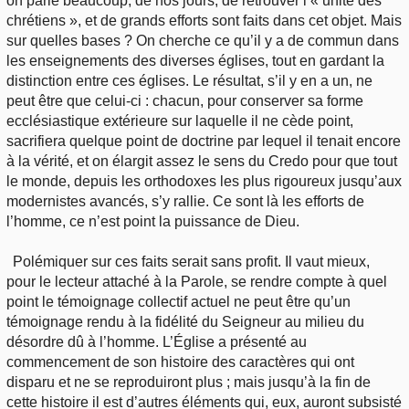
on parle beaucoup, de nos jours, de retrouver l’« unité des
chrétiens », et de grands efforts sont faits dans cet objet. Mais
sur quelles bases ? On cherche ce qu’il y a de commun dans
les enseignements des diverses églises, tout en gardant la
distinction entre ces églises. Le résultat, s’il y en a un, ne
peut être que celui-ci : chacun, pour conserver sa forme
ecclésiastique extérieure sur laquelle il ne cède point,
sacrifiera quelque point de doctrine par lequel il tenait encore
à la vérité, et on élargit assez le sens du Credo pour que tout
le monde, depuis les orthodoxes les plus rigoureux jusqu’aux
modernistes avancés, s’y rallie. Ce sont là les efforts de
l’homme, ce n’est point la puissance de Dieu.
Polémiquer sur ces faits serait sans profit. Il vaut mieux,
pour le lecteur attaché à la Parole, se rendre compte à quel
point le témoignage collectif actuel ne peut être qu’un
témoignage rendu à la fidélité du Seigneur au milieu du
désordre dû à l’homme. L’Église a présenté au
commencement de son histoire des caractères qui ont
disparu et ne se reproduiront plus ; mais jusqu’à la fin de
cette histoire il est d’autres éléments qui, eux, auront subsisté