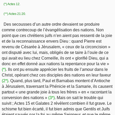
(*) Actes 12.
(**) Actes 21:20.
Des secousses d’un autre ordre devaient se produire
comme contrecoup de l’évangélisation des nations. Non
point que ces chrétiens juifs n’en aient pas ressenti de la joie
et de la reconnaissance envers Dieu : quand Pierre est
revenu de Césarée à Jérusalem, « ceux de la circoncision »
ont disputé avec lui, mais, obligés de se taire à l’ouïe de ce
qui avait eu lieu chez Corneille, ils ont « glorifié Dieu, qui a
donc en effet donné aux nations la repentance pour la vie »
(*)
. Ils ont pu ensuite apprécier les fruits de l’amour dans le
Christ, opérant chez ces disciples des nations en leur faveur
(2*)
. Quand, plus tard, Paul et Barnabas montent d’Antioche
à Jérusalem, traversant la Phénicie et la Samarie, ils causent
partout « une grande joie à tous les frères » en « racontant la
conversion des nations »
(3*)
. Mais on sait le trouble qui
suivit ; Actes 15 et Galates 2 révèlent combien il fut grave. Le
schisme fut bien écarté, il fut bien admis que Gentils et Juifs
étaient sauvés par la foi au même Seigneur, et que le même