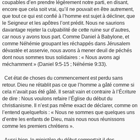
coupables d’en prendre légèrement notre parti, en disant,
encore que cela soit vrai, qu’il ne pouvait en être autrement,
que tout ce qui est confié à l’homme est sujet à décliner, que
le Seigneur et les apôtres l’ont prédit. Nous ne saurions
davantage rejeter la culpabilité de cette ruine sur d’autres,
car nous y avons tous part. Comme Daniel à Babylone, et
comme Néhémie groupant les réchappés dans Jérusalem
dévastée et asservie, nous avons à mener deuil de péchés
dont nous sommes tous solidaires : « Nous avons agi
méchamment » (Daniel 9:5-15 ; Néhémie 9:33).
Cet état de choses du commencement est perdu sans
retour. Dieu ne rétablit pas ce que l’homme a gâté comme si
cela n’avait pas été gâté. Il serait vain et contraire à l’Écriture
de dire : Nous voulons refaire l’Église du début du
christianisme. Il n’est pas même exact de déclarer, comme on
l’entend quelquefois : « Nous ne sommes que quelques uns
d’entre les enfants de Dieu, mais nous nous réunissons
comme les premiers chrétiens ».
Aussi bien, le ministère du début comportait-il des