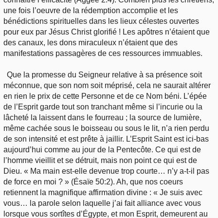
une fois l’oeuvre de la rédemption accomplie et les
bénédictions spirituelles dans les lieux célestes ouvertes
pour eux par Jésus Christ glorifié ! Les apôtres n’étaient que
des canaux, les dons miraculeux n’étaient que des
manifestations passagères de ces ressources immuables.
Que la promesse du Seigneur relative à sa présence soit
méconnue, que son nom soit méprisé, cela ne saurait altérer
en rien le prix de cette Personne et de ce Nom béni. L’épée
de l’Esprit garde tout son tranchant même si l’incurie ou la
lâcheté la laissent dans le fourreau ; la source de lumière,
même cachée sous le boisseau ou sous le lit, n’a rien perdu
de son intensité et est prête à jaillir. L’Esprit Saint est ici-bas
aujourd’hui comme au jour de la Pentecôte. Ce qui est de
l’homme vieillit et se détruit, mais non point ce qui est de
Dieu. « Ma main est-elle devenue trop courte… n’y a-t-il pas
de force en moi ? » (Ésaïe 50:2). Ah, que nos coeurs
retiennent la magnifique affirmation divine : « Je suis avec
vous… la parole selon laquelle j’ai fait alliance avec vous
lorsque vous sortîtes d’Égypte, et mon Esprit, demeurent au