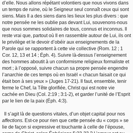
d’elle. Nous allons répétant volontiers que nous vivons dans
un temps de ruine, où le Seigneur seul connaît ceux qui sont
siens. Mais Il a des siens dans les lieux les plus divers : que
notre pensée ne les oublie pas devant Lui, souvenons-nous
que nous sommes solidaires de tous, connus et inconnus. Il
reste vrai que, partout où Il en rassemble autour de Lui, ils ont
le privilège et le devoir d’obéir aux enseignements de la
Parole qui se rapportent à cette vie collective (Rom. 12 ; 1
Cor. 12, 13 et 14 ; Éph. 4). Suivre là-dessus l’enseignement
des hommes aboutit à un conformisme religieux formaliste et
mort ; à l’opposé, suivre chacun sa propre pensée engendre
l’anarchie de ces temps où en Israël « chacun faisait ce qui
était bon à ses yeux » (Juges 17-21). Il faut, ensemble, tenir
ferme le Chef, la Tête glorifiée, Christ qui est notre vie
cachée en Dieu (Col. 2:19 ; 3:1-2), et garder l’unité de l’Esprit
par le lien de la paix (Éph. 4:3).
Il s’agit là de questions vitales, d’un objet capital pour nos
affections.
Est-ce pour rien que cette pensée du « corps » se
lie de façon si expressive et touchante à celle de l’épouse,