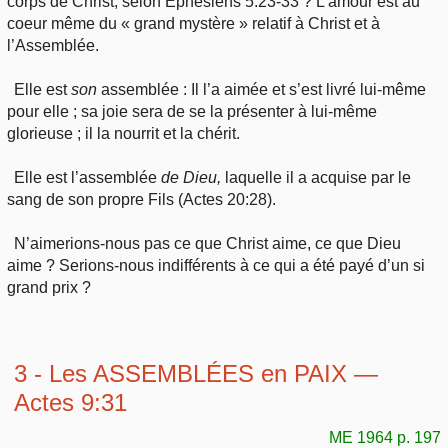
corps de Christ, selon Éphésiens 5:23-33 ? L’amour est au
coeur même du « grand mystère » relatif à Christ et à
l’Assemblée.
Elle est
son
assemblée : Il l’a aimée et s’est livré lui-même
pour elle ; sa joie sera de se la présenter à lui-même
glorieuse ; il la nourrit et la chérit.
Elle est l’assemblée
de Dieu,
laquelle il a acquise par le
sang de son propre Fils (Actes 20:28).
N’aimerions-nous pas ce que Christ aime, ce que Dieu
aime ? Serions-nous indifférents à ce qui a été payé d’un si
grand prix ?
3 - Les ASSEMBLÉES en PAIX —
Actes 9:31
ME 1964 p. 197