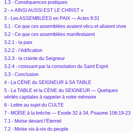
1.3 - Conséquences pratiques
Outils
Études et commentaires par passage
L'Évangile, le Salut
2 - « AINSI AUSSI EST LE CHRIST »
Édification
Sujets de A à Z
Sommaires
3 - Les ASSEMBLÉES en PAIX — Actes 9:31
Paramètres
Versets Classés
Mort, résurrection
3.1 - Ce que ces assemblées avaient vécu et allaient vivre
Commentaires journaliers
Ouvrages de A à Z
Aperçus Livres de la Bible
3.2 - Ce que ces assemblées manifestaient
Lecture Journalière
L'Église, l'Assemblée
COURS Bibliques - GUIDES de lecture
3.2.1 - la paix
Auteurs de A à Z
Autres FAQ
3.2.2 - l’édification
Prophétie
Pour débuter
3.2.3 - la crainte du Seigneur
Rechercher dans la Bible
3.2.4 - croissant par la consolation du Saint Esprit
Sanctification
3.3 - Conclusion
Études et commentaires par passage
4 - La CÈNE du SEIGNEUR à SA TABLE
Vie pratique
Dictionnaires bibliques
5 - La TABLE et la CÈNE du SEIGNEUR — Quelques
vérités capitales à rappeler à notre mémoire
Mariage, famille
6 - Lettre au sujet du CULTE
7 - MOÏSE à la brèche — Exode 32 à 34, Psaume 106:19-23
Sujets de A à Z
7.1 - Moïse devant l’Éternel
7.2 - Moïse vis-à-vis du peuple