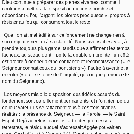
Dieu continue à préparer des pierres vivantes, comme Il
continue à mettre à la disposition du fidèle humble et
dépendant « l’or, l’argent, les pierres précieuses », propres à
résister au feu qui consumera tout le reste.
Que l’on ait mal édifié sur ce fondement ne change rien à
son emplacement ni à sa stabilité. Nous avons, il est vrai, à
prendre toujours plus garde, tandis que s’affirment les temps
fâcheux, au sceau dont il porte la double empreinte ; un côté
est propre à donner pleine confiance et reconnaissance (« le
Seigneur connaît ceux qui sont siens »), l’autre à avertir et à
orienter (« qu’il se retire de l’iniquité, quiconque prononce le
nom du Seigneur »).
Les moyens mis à la disposition des fidèles assurés du
fondement sont pareillement permanents, et n’ont rien perdu
de leur valeur. Ils se rattachent tous à ces trois divines
réalités : la présence du Seigneur, — la Parole, — le Saint
Esprit. Déjà autrefois, dans le cadre des promesses
terrestres, le résidu auquel s’adressait Aggée pouvait en
connaître l’efficacité (Aggée 2:4). Combien plus les chrétiens,