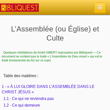
Accueil
L’Assemblée (ou Église) et
Culte
La Bible
Retour à l'accueil
Sujets
Quelques méditations de André GIBERT regroupées par Bibliquest — Ce
document ne contient pas le traité « L’Assemblée du Dieu vivant » qui est le
traité fondamental de AG sur ce sujet.
Quoi de neuf sur Bibliquest
Lisez la Bible
Commentaires
Sujets d'actualité
Table des matières :
Écoutez la Bible
Tous les sujets
Recherche
1 - « À LUI GLOIRE DANS L’ASSEMBLÉE DANS LE
Librairies, éditeurs
Rechercher (concordance)
CHRIST JÉSUS »
Dieu
Études et commentaires par passage
En bref
1.1 - Ce qui ne reviendra pas
Autres sites chrétiens
Au sujet de la Bible
La Bible
1.2 - Ce qui demeure
Personnages bibliques
Rechercher dans le site